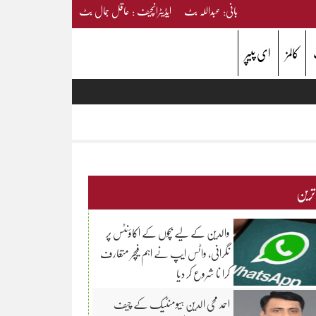
بانی: عبداللہ بٹ ایڈیٹرانچیف : عاقل جمال بٹ
کالمز
ای پیپر
 ترین
والدین کے لیے بچوں کے اکاؤنٹس پر
نگرانی، واٹس ایپ نے اہم فیچر متعارف
کرا نا شروع کر دیا
احمد محی الدین ہیومنٹیک کے چیف