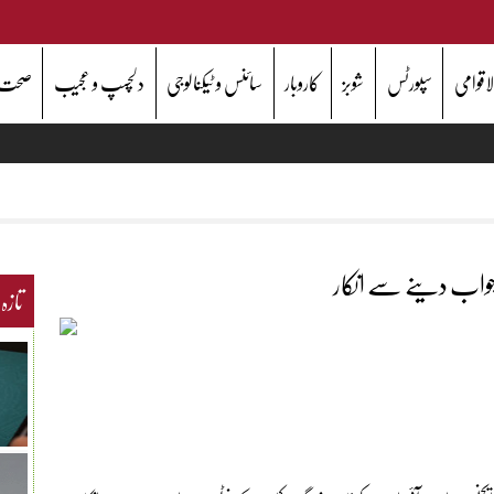
اقوامی
سپورٹس
شوبز
کاروبار
سائنس و ٹیکنالوجی
دلچسپ و عجیب
صحت
جواب دینے سے انکار
تازہ