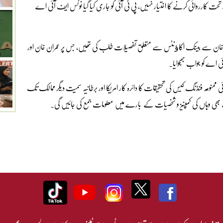
جبکہ ایف آئی اے کے پاس پولیٹیکل پارٹیز آرڈر2002 کے تحت کارروائی کرنے کا اختیار نہیں، پی ٹی آئی کو جاری کیا گیا نوٹس ایف آئی اے
خان سے بینک اکاﺅنٹس سے متعلق تفصیلات طلب کی تھیں، جس پر عمران خان اور
ی اے کو جواب بھجوایا۔
وعہ فنڈنگ کیس کی تحقیقات کا دائرہ کار امریکا اور برطانیہ سمیت دیگر ممالک تک
ے بھی وہاں کی کمپنیز و شخصیات کے بارے میں معلومات جمع کی جائیں گی۔