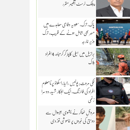
پبلک ٹرسٹ آفیسر مقرر
پاک، ترک، سعودیہ دفاعی معاہدے میں
مصر بھی شامل ہونے کے قریب، ترک
وزیر خارجہ
برازیل میں ہیلی کاپٹر گر کر تباہ، 4 افراد
ہلاک
لکی مروت؛ پولیس رائیڈراسکواڈ پرنامعلوم
افراد کی فائرنگ، ایک اہلکار شہید، دوسرا
زخمی
مرونل ٹھاکر نے یشسوی جیسوال سے
دوستی کی خبروں پر خاموشی توڑ دی