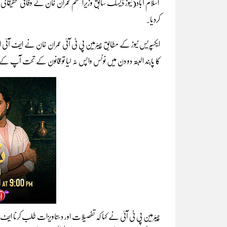
اسلام آباد(نیوز ڈیسک سابق وزیراعظم عمران خان نے وفاقی تحقیقا
کردیا۔
ایکسپریس نیوز کے مطابق چیئرمین پی ٹی آئی عمران خان نے ایف آئی ا
کا پابند البتہ دو دن میں نوٹس واپس نہ لیا تو قانون کے تحت آپ کے
چیئرمین پی ٹی آئی نے کہا کہ تفصیلات اور دستاویزات طلب کرنا ای