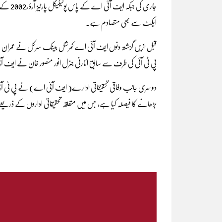
جاری کی 
ایکٹ سے بھی متصادم ہے۔
قبل ازیں گزشتہ دنوں ایف آئی اے کمرشل بینک سرکل نے عمران 
پی ٹی آئی کی طرف سے سابق اٹارنی جنرل انور منصور خان نے ایف آئ
دوسری جانب وفاقی تحقیقاتی ادارے( ایف آئی اے) نے پی ٹی آئی ممن
بڑھانے کا فیصلہ کیا ہے، جس میں متعلقہ تحقیقاتی اداروں کے ذریع