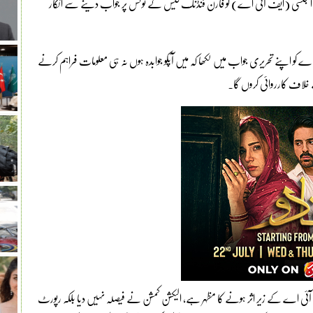
تی ایجنسی (ایف آئی اے) کو فارن فنڈنگ کیس کے نوٹس پر جواب دینے سے انکار
ے کو اپنے تحریری جواب میں لکھا کہ میں آپکو جوابدہ ہوں نہ ہی معلومات فراہم کرنے
 خلاف کارروائی کروں گا۔
ف آئی اے کے زیر اثر ہونے کا مظہر ہے، الیکشن کمشن نے فیصلہ نہیں دیا بلکہ رپورٹ