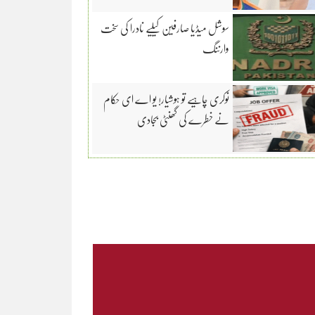
سوشل میڈیا صارفین کیلیے نادرا کی سخت
وارننگ
نوکری چاہیے تو ہوشیار! یو اے ای حکام
نے خطرے کی گھنٹی بجادی