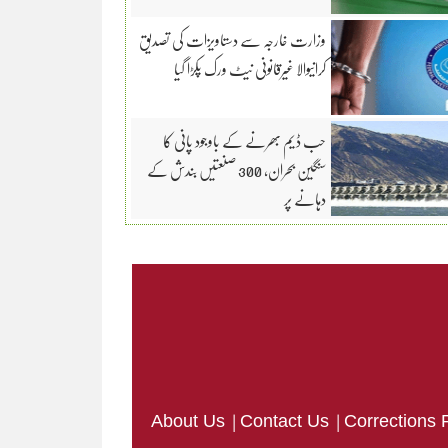
وزارت خارجہ سے دستاویزات کی تصدیق
کرانیوالا غیرقانونی نیٹ ورک پکڑا گیا
حب ڈیم بھرنے کے باوجود پانی کا
سنگین بحران، 300 صنعتیں بندش کے
دہانے پر
|
|
About Us
Contact Us
Corrections 