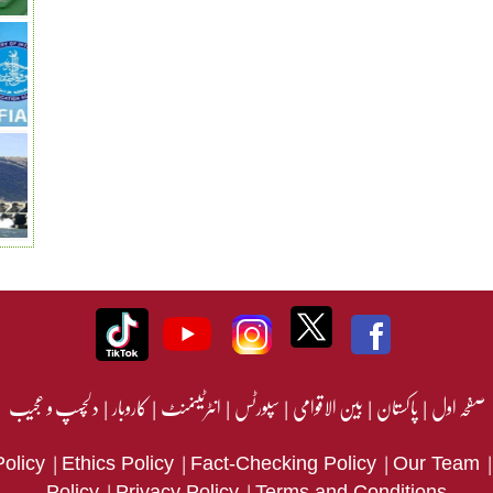
صفحہ اول
|
پاکستان
|
بین الاقوامی
|
سپورٹس
|
انٹرٹینمنٹ
|
کاروبار
|
دلچسپ و عجیب
|
|
|
Policy
Ethics Policy
Fact-Checking Policy
Our Team
|
|
Policy
Privacy Policy
Terms and Conditions