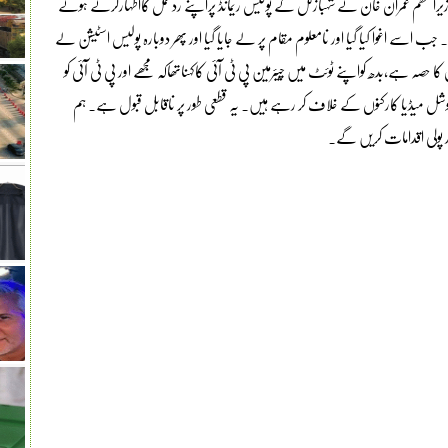
 وزیراعظم عمران خان نے شہبازگل کے پولیس ریمانڈ پراپنے ردعمل کااظہارکرتے ہوئے
 جب اسے اغوا کیا گیا اور نامعلوم مقام پر لے جایا گیا اور پھر دوبارہ پولیس اسٹیشن لے
حصہ ہے،بدھ کواپنے ٹوئٹ میں چیئرمین پی ٹی آئی کاکہناتھاکہ مجھے اور پی ٹی آئی کو
سوشل میڈیا کارکنوں کے خلاف کر رہے ہیں۔ یہ قطعی طور پر ناقابل قبول ہے۔ ہم
ر پولی اقدامات کریں گے۔