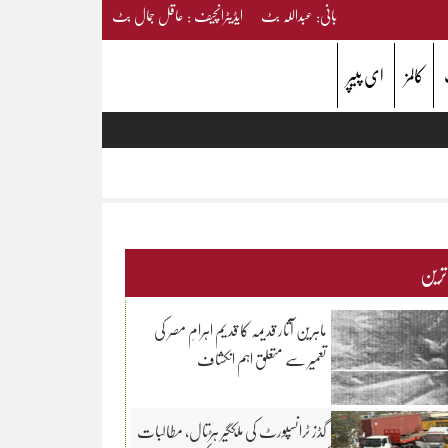
بانی: عبداللہ بٹ ایڈیٹرانچیف : عاقل جمال بٹ
کالمز
ای پیپر
 ترین
ماہرین آثار قدیمہ کا قدیم اہرامِ مصر کی
تعمیر سے متعلق اہم انکشاف
گڈز ٹرانسپورٹ کی ملکگیر ہڑتال، مطالبات