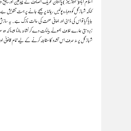
اسلام آباد(ممتاز نیوز )پاکستان تحریک انصاف کے چیئرمین اورسابق
کہاکہ شہباز گل کو دوبارہ پولیس ریمانڈ پر بھیجے جانے پر بہت تشویش ہے۔
جایا گیا تو اس کی ذہنی اور جسمانی صحت کی حالت نازک ہے۔ یہ سازش کا 
زبردستی ہمارے خلاف جھوٹے بیانات دے کر نشانہ بنانا جیسا کہ وہ 
شہباز گل پر نہ صرف اس تشدد کا مقابلہ کرنے کے لیے تمام قانونی او