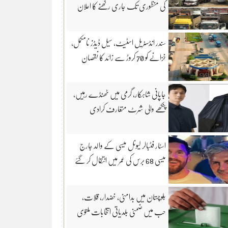
کی منظوری تک جاری رکھنے کا اعلان
سندر انڈسٹریل اسٹیٹ، سیل ڈیڈز نامکمل،
خزانے کو 70 کروڑ سے زائد کا نقصان
جاپانی شاہکار، گرمی میں ٹھنڈے رہیں،
پنکھے والی شرٹ متعارف کرادی
اسٹار فٹبالر لیونل میسی کے والد جارج
میسی 68 برس کی عمر میں انتقال کر گئے
بلوچستان میں بدامنی، خضدار، قلات،
حب میں ضمنی بلدیاتی انتخابات ملتوی