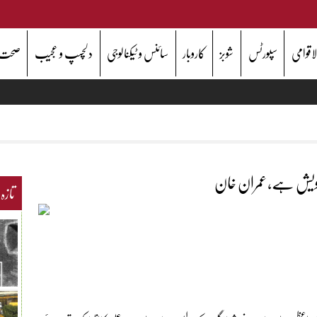
اقوامی
سپورٹس
شوبز
کاروبار
سائنس و ٹیکنالوجی
دلچسپ و عجیب
صحت
پر تشویش ہے،عمران خان
تازہ