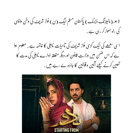
لاہور (مانیٹرنگ ڈیسک) پاکستان مسلم لیگ (ن) نواز شریف کی وطن واپسی
کی راہ ہموار کر رہی ہے۔
اسی سلسلے کی ایک کڑی نواز شریف کی تاحیات نااہلی کا خاتمہ ہے۔ معلوم ہوا
ہے کہ اس ضمن میں وزارت قانون اور دیگر متعلقہ ادارے نااہلی کی مدت کا
تعین کرنے کیلئے آئین و قوانین کا جائزہ لے رہے ہیں۔