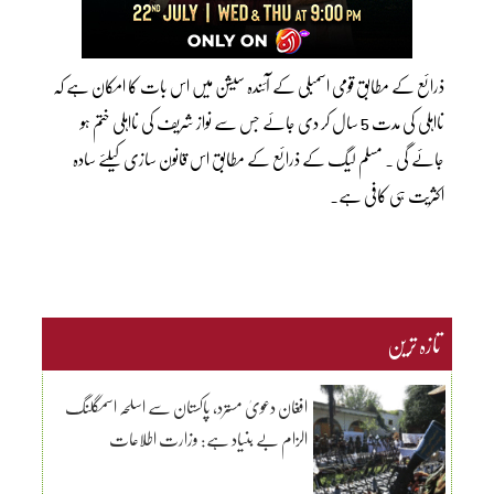
ذرائع کے مطابق قومی اسمبلی کے آئندہ سیشن میں اس بات کا امکان ہے کہ
نااہلی کی مدت 5 سال کر دی جائے جس سے نواز شریف کی نااہلی ختم ہو
جائے گی ۔ مسلم لیگ کے ذرائع کے مطابق اس قانون سازی کیلئے سادہ
اکثریت ہی کافی ہے۔
تازہ ترین
افغان دعویٰ مسترد، پاکستان سے اسلحہ اسمگلنگ
الزام بے بنیاد ہے: وزارت اطلاعات