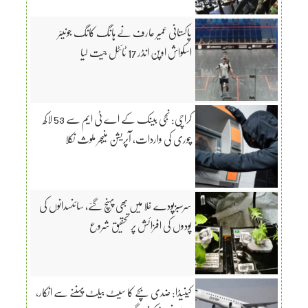
پاکستانی عمیر عارف نے ہانگ کانگ جونیئر
اسکواش اوپن انڈر 17 ٹائٹل جیت لیا
کراچی: نجی بینک کے اے ٹی ایم سے 53 لاکھ
چوری کی واردات، آپریشن منیجر ملوث نکلا
سرسبزپودے خلا میں بھی پہنچ گئے، سائنسدانوں کی
پودوں کی افزائش پر تحقیق شروع
کینیڈا: ضدی بچے کا سیٹ بیلٹ پہننے سے انکار،