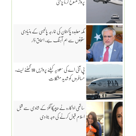
پرواز منسوخ کرنا پڑگئی
مکہ معاہدہ پاکستان کی خارجہ پالیسی کے بنیادی
ستونوں سے ہم آہنگ ہے، اسحاق ڈار
پی آئی اے کی سعودیہ کیلئے پروازیں 18 گھنٹے لیٹ،
مسافروں کو شدید مشکلات
ساتھی اداکارہ نے دیپیکا ککڑ کے شادی سے قبل
اسلام قبول کرنے کی وجہ بتا دی