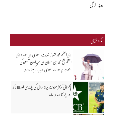
ہوجائے گی۔
تازہ ترین
وزیراعظم محمد شہباز شریف سعودی ولی عہد و وزیرِ
اعظم شیخ محمد بن سلمان بن عبدالعزیز آلسعود کی
دعوت پر دورہء سعودی عرب کیلئے روانہ
پاکستانی کرکٹر حمزہ نذر پر 2 سال کی پابندی اور 10 لاکھ
روپے کا جرمانہ عائد