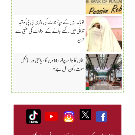
اڈیالہ جیل کے سپرنٹنڈنٹ کی بشریٰ بی بی کو قید
تنہائی میں رکھے جانے کے الزامات کی سختی سے
تردید
عمان کا بڑا سرپرائز: 14 دن کا سیاحتی ویزا بالکل
مفت، کون اہل ہے؟