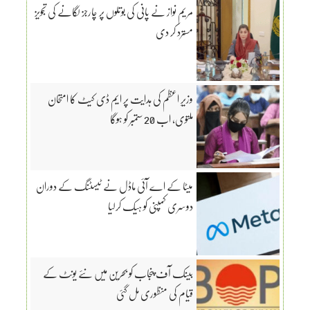
مریم نواز نے پانی کی بوتلوں پر چارجز لگانے کی تجویز
مسترد کر دی
وزیرِ اعظم کی ہدایت پر ایم ڈی کیٹ کا امتحان
ملتوی، اب 20 ستمبر کو ہوگا
میٹا کے اے آئی ماڈل نے ٹیسٹنگ کے دوران
دوسری کمپنی کو ہیک کرلیا
بینک آف پنجاب کو بحرین میں نئے یونٹ کے
قیام کی منظوری مل گئی