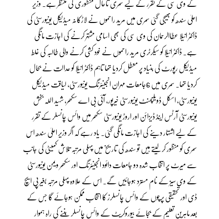
کے وی سی کے تقرر کے لیے سمری تاحال منظوری کی منتظر ہے۔ وزیر
اعلیٰ سندھ کو بھیجی گئی سمری میں مرید راحموں نے لاڑکانہ میڈیکل یونیورسٹی کی
ڈاکٹر انیلا عطاالرحمان کی وی سی کی بھی اسامی مشتہر کرنے کی اجازت مانگی
ہے۔ ڈاکٹر انیلا کو سیکرٹری مرید راحموں نے خود کشی کرنے والی طالبہ کی غلط
میڈیکل رپورٹ کی بنیاد پر معطل کردیا تھا تاہم ڈاکٹر انیلا کو عدالت نے بحال
کردیا تھا۔ سمری میں 6جامعات مہران انجینئرنگ یونیورسٹی، لیاقت میڈیکل
یونیورسٹی، اسکل ڈویلپمنٹ یونیورسٹی خیرپور، آئی بی اے سکھر، شہید اللہ بخش
یونیورسٹی آرٹس اینڈ ڈیزائن اور اروڑ یونیورسٹی سکھر میں وائس چانسلر کے تقرر
کے لیے اشتہار دینے کی اجازت مانگی گئی۔ یاد رہے کہ اگر وزیر اعلیٰ سندھ اس
سمری کو منظور کرلیتے ہیں تو سندھ کی تاریخ میں پہلی مرتبہ تلاش کمیٹی کی جانب
سے میرٹ پر انتخاب شدہ دو جامعات دائود انجینئرنگ اور سکھر ویمن یونیورسٹی
کے وی سیز کے نام مسترد ہوجائیں گے۔ اس کے علاوہ پہلی مرتبہ بغیر پی ایچ
ڈی اور تحقیقی پرچوں کے وائس چانسلرز کا انتخاب ممکن ہوجائے گا جس کے
بعد ماہرین تعلیم کے بجائے بیوروکریٹ کے وائس چانسلر بننے کی راہ ہموار