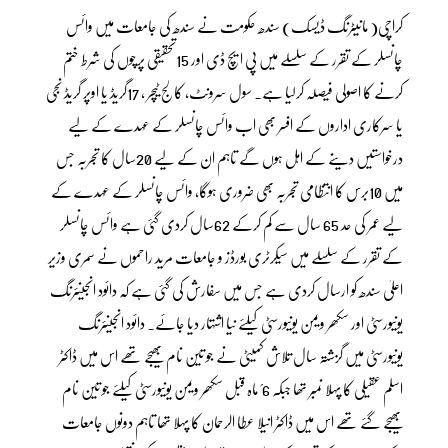
کراچی( مانیٹرنگ ڈیسک) سندھ حکومت نے سندھ کی جامعات میں وائس
چانسلر کے تقرر کے سلسلے میں پی ایچ ڈی اور 15تحقیقی پرچوں کی شرط ختم
کرنے کا اصولی فیصلہ کرلیا ہے۔ سول سرونٹ، کالج ٹیچر ، 17گریڈ یا اوپر گریڈ نجی
یا سرکاری اداروں کے افسر بھی اب وائس چانسلر کے عہدے کے لیے
درخواستیں دینے کے اہل ہوں گے تاہم ان کے لیے 20سال کا تجربہ جس
میں 10برس کا انتظامی تجربہ بھی ضروری ہوگا، وائس چانسلر کے عہدے کے
لیے عمر کی حد 65 سال سے کم کرکے 62سال کردی گئی ہے وائس چانسلر
کے تقرر کے سلسلے میں سیکرٹری بورڈز و جامعات مرید راحموں نے سمری وزیر
اعلیٰ سندھ کو ارسال کردی ہے جس میں سفارش کی گئی ہے کہ دائود انجینئرنگ
یونیورسٹی اور سکھر ویمن یونیورسٹی کیلئے نیا اشتہار دیا جائے۔ دائود انجینئرنگ
یونیورسٹی میں گزشتہ سال تلاش کمیٹی نے جو تین نام بھیجے تھے اس میں ڈاکٹر
اسلم عقیلی کا پہلا نمبر تھا جبکہ 6؍ ماہ قبل سکھر ویمن یونیورسٹی کیلئے جو تین نام
بھیجے گئے تھے اس میں ڈاکٹر انیلا عطا الرحمان کا پہلا تھا تاہم دونوں جامعات