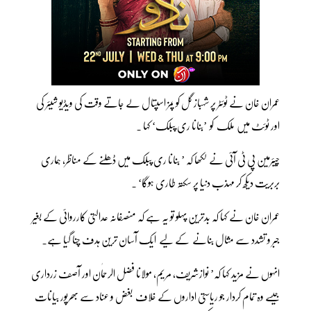
عمران خان نے ٹوئٹر پر شہباز گل کو پمز اسپتال لے جاتے وقت کی ویڈیو شیئر کی
اور ٹوئٹ میں ملک کو ’بنانا ری پبلک‘ کہا ۔
چیئرمین پی ٹی آئی نے لکھا کہ ’ بنانا ری پبلک میں ڈھلنے کے مناظر، ہماری
بربریت دیکھ کر مہذب دنیا پر سکتہ طاری ہوگا‘ ۔
عمران خان نے کہا کہ بدترین پہلو تو یہ ہے کہ منصفانہ عدالتی کارروائی کے بغیر
جبر و تشدد سے مثال بنانے کے لیے ایک آسان ترین ہدف چُنا گیا ہے۔
انہوں نے مزید کہا کہ’ نوازشریف، مریم، مولانا فضل الرحمٰان اور آصف زرداری
جیسے وہ تمام کردار جو ریاستی اداروں کے خلاف بغض و عناد سے بھرپور بیانات