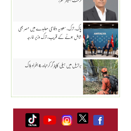
پاک، ترک، سعودیہ دفاعی معاہدے میں مصر بھی
شامل ہونے کے قریب، ترک وزیر خارجہ
برازیل میں ہیلی کاپٹر گر کر تباہ، 4 افراد ہلاک