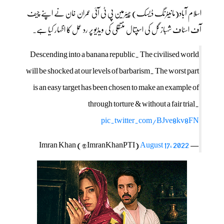
اسلام آباد(مانیٹرنگ ڈیسک) چیئرمین پی ٹی آئی عمران خان نے اپنے چیف
آف اسٹاف شہباز گل کی اسپتال منتقلی کی ویڈیو پر رد عمل کا اظہار کیا ہے۔
Descending into a banana republic. The civilised world
will be shocked at our levels of barbarism. The worst part
is an easy target has been chosen to make an example of
through torture & without a fair trial.
pic.twitter.com/BJve8kv8FN
August 17, 2022
— Imran Khan (@ImranKhanPTI)