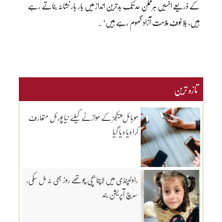
کے ذریعے انہیں ہرممکن حد تک بدترین انداز میں بار بار نشانہ بناتے رہے
ہیں، بلاخوفِ ملامت آزاد گھوم رہے ہیں‘ ۔
تازہ ترین
موبائل پیکجز کے موازنے کیلئے نیا پورٹل متعارف
کرا دیا دیا گیا
راولپنڈی میں لاپتا بچی چوتھے روز بھی نہ مل سکی،
سرچ آپریشن بند