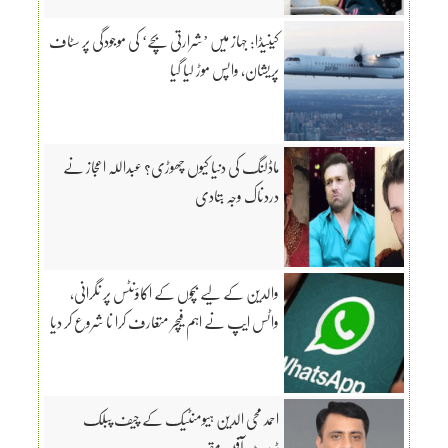
کینیڈا: جہاز میں ’شرارتی بچے‘ کی موجودگی پر سٹاف
پریشان، واپس موڑ لیا گیا
ماڈلنگ کی دنیا کیوں چھوڑی؟ عبداللہ اعجاز نے
دردناک وجہ بتادی
والدین کے لیے بچوں کے اکاؤنٹس پر نگرانی،
واٹس ایپ نے اہم فیچر متعارف کرا نا شروع کر دیا
احمد محی الدین ہیومنٹیک کے چیف پبلک
ٹرسٹ آفیسر مقرر