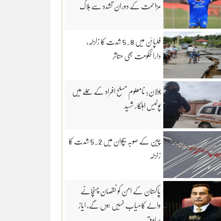
مزاحمت کے دوران تشدد سے ہلاک
فلپائن میں 5.8 شدت کا زلزلہ،
دارالحکومت بھی متاثر
بولان؛ نامعلوم مسلح افراد کے حملے میں
پولیس اہلکار شہید
چین کے صوبہ سیچوان میں 5.2 شدت کا
زلزلہ
پاکستان کے امن کو نقصان پہنچانے
والے کامیاب نہیں ہوں گے، ایاز
صادق