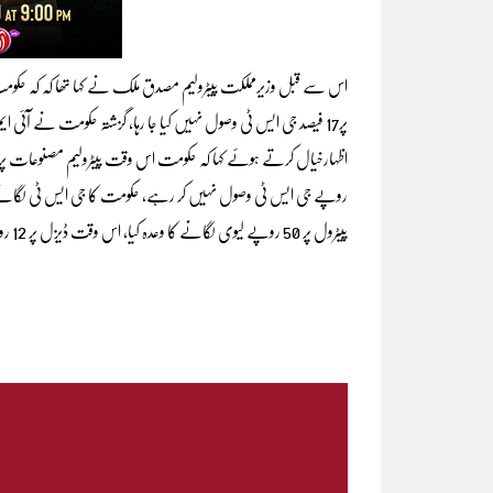
اس سے قبل وزیرمملکت پیٹرولیم مصدق ملک نے کہا تھا کہ کہ حکومت ک
روپے جی ایس ٹی وصول نہیں کر رہے، حکومت کا جی ایس ٹی لگانے 
پیٹرول پر 50 روپے لیوی لگانے کا وعدہ کیا، اس وقت ڈیزل پر 12 روپے لیوی وصول کر رہے ہیں۔