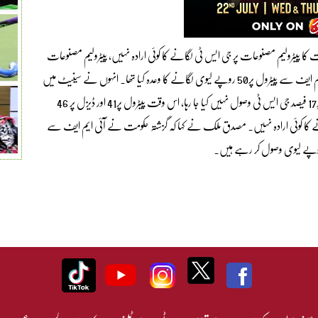
ا پیٹرولیم مصنوعات پر جی ایس ٹی لگانے کا کوئی ارادہ نہیں، پیٹرولیم مصنوعات
پر17 فیصد جی ایس ٹی وصول نہیں کیا جا رہا، گزشتہ حکومت نے آئی ایم ایف سے پیٹرول پر50 روپے لیوی لگانے کا وعدہ کیا تھا۔ انہوں نے سینیٹ میں
اظہارخیال کرتے ہوئے کہا کہ حکومت اس وقت پیٹرولیم مصنوعات پر17 فیصد جی ایس ٹی وصول نہیں کیا جا رہا، اس وقت پیٹرول پر41 اور ڈیزل پر 46
کا کوئی ارادہ نہیں۔ مصدق ملک نے کہا کہ گزشتہ حکومت نے آئی ایم ایف سے