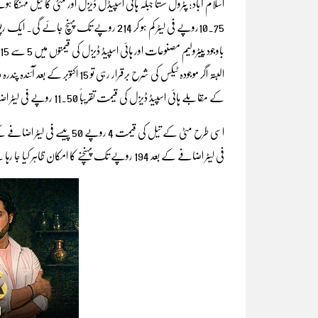
اسلام آباد: پٹرول سستا جبکہ ہائی اسپیڈل ڈیزل اور مٹی کا تیل مہنگا
10.75روپے فی لیٹر کم ہو کر 214 روپے تک 
باوجود پیٹرولیم مصنوعات اور ہائی اسپیڈ ڈیزل کی قیمتوں میں 5 سے 15 روپے فی لیٹر اضافے کا امکان ہے۔
کے مقابلے ہائی اسپیڈ ڈیزل کی قیمت تقریباً 11.50 روپے فی لیٹر اضافہ کے بعد 247 روپے تک پہنچنے کا امکان ہے۔
فی لیٹر اضافے کے بعد 194 روپے تک پہنچنے کا امکان ظاہر کیا جا رہا ہے۔