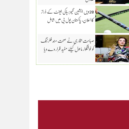
20ویں ایشین گیمز: ہاکی ایونٹ کے ڈراز
کا اعلان، پاکستان پول بی میں شامل
صباحت بخاری نے صحت مند فلرٹنگ
کو خوشگوار ماحول کیلئے مفید قرار دے دیا