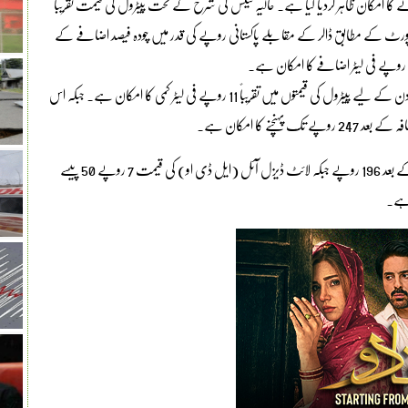
 ہونے کا امکان ظاہر کردیا گیا ہے۔ حالیہ ٹیکس کی شرح کے تحت پیٹرول کی قیمت تقریباً
پہنچ جائے گی۔ ایک رپورٹ کے مطابق ڈالر کے مقابلے پاکستانی روپے کی قدر میں چودہ فیصد اضافے کے
البتہ اگر موجودہ ٹیکس کی شرح برقرار رہی تو 15 اکتوبر کے بعد آئندہ پندرہ دن کے لیے پیٹرول کی قیمتوں میں تقریباً 11 روپے فی لیٹر کمی کا امکان ہے۔ جبکہ اس
اسی طرح مٹی کے تیل کی قیمت 4 روپے 50 پیسے فی لیٹر اضافے کے بعد 196 روپے جبکہ لائٹ ڈیزل آئل (ایل ڈی او) کی قیمت 7 روپے 50 پیسے