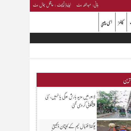
بانی: عبداللہ بٹ ایڈیٹرانچیف : عاقل جمال بٹ
کالمز
ای پیپر
 ترین
لاہور میں مزید بارش ہوگی یا نہیں، نئی
پیشگوئی کر دی گئی
یوگنڈا فٹبال ٹیم کے کپتان ڈکیتی