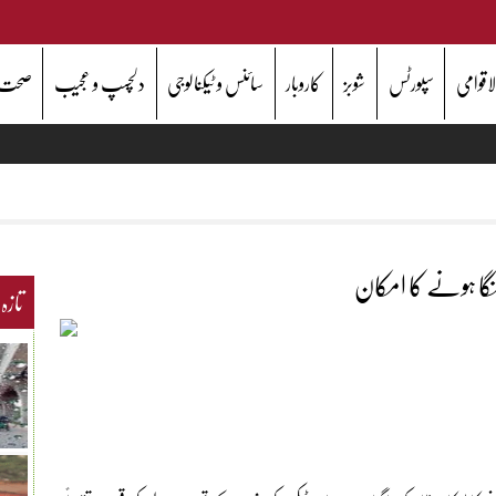
اقوامی
سپورٹس
شوبز
کاروبار
سائنس و ٹیکنالوجی
دلچسپ و عجیب
صحت
ہنگا ہونے کا امکان
تازہ