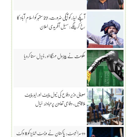
آپکے لیڈر کو آپکی ضرورت، 27 ستمبر کو اسلام آباد کا
رخ کرینگے: سہیل آفریدی اعلان
حکومت نے پیٹرول مہنگا او ر ڈیزل سستا کردیا
صومالی وزیرِ دفاع کی نیول چیف اور ایئر چیف
ملاقاتیں، دفاعی تعاون پر تبادلۂ خیال
دوسرا ٹیسٹ: پاکستان نے ویسٹ انڈیز کو 8 وکٹ