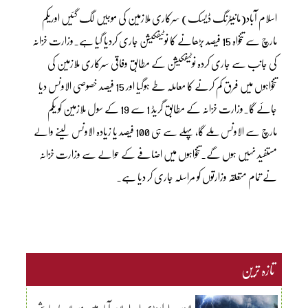
اسلام آباد(مانیٹرنگ ڈیسک) سرکاری ملازمین کی موجیں لگ گئیں اوریکم
مارچ سے تنخواہ 15 فیصد بڑھانے کا نوٹیفکیشن جاری کردیا گیا ہے۔وزارت خزانہ
کی جانب سے جاری کردہ نوٹیفکیشن کے مطابق وفاقی سرکاری ملازمین کی
تنخواہوں میں فرق کم کرنے کا معاملہ طے ہوگیا اور 15 فیصد خصوصی الاونس دیا
جائے گا۔وزارت خزانہ کے مطابق گریڈ 1 سے 19 کے سول ملازمین کو یکم
مارچ سے الاونس ملے گا، پہلے سے ہی 100 فیصد یا زیادہ الاونس لینے والے
مستفید نہیں ہوں گے۔تنخواہوں میں اضافے کے حوالے سے وزارت خزانہ
نے تمام متعلقہ وزارتوں کو مراسلہ جاری کر دیا ہے۔
تازہ ترین