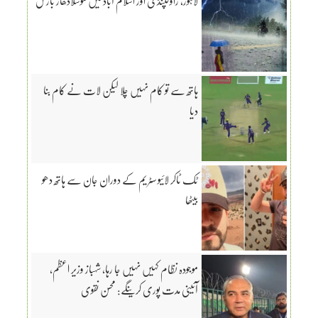
لاہور، راولپنڈی اور اسلام آباد میں موسلادھار بارش
ہاتھ سے تو کام نہیں چلا لیکن لات نے کام بنا
دیا
ٹک ٹاکر لائیو سٹریم کے دوران جان سے ہاتھ دھو
بیٹھا
موجودہ نظام کہیں نہیں جا رہا، شہباز وزیر اعظم،
آئینی مدت پوری کرینگے: محسن نقوی