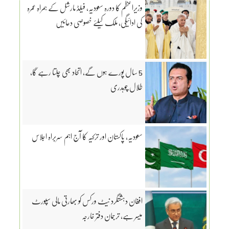
وزیراعظم کا دورہ سعودیہ، فیلڈ مارشل کے ہمراہ عمرہ
کی ادائیگی، ملک کیلئے خصوصی دعائیں
5 سال پورے ہوں گے، اتحاد بھی چلتا رہے گا،
طلال چوہدری
سعودیہ، پاکستان اور ترکیہ کا آج اہم سربراہ اجلاس
افغان دہشتگرد نیٹ ورکس کو بھارتی مالی سپورٹ
میسر ہے، ترجمان دفتر خارجہ