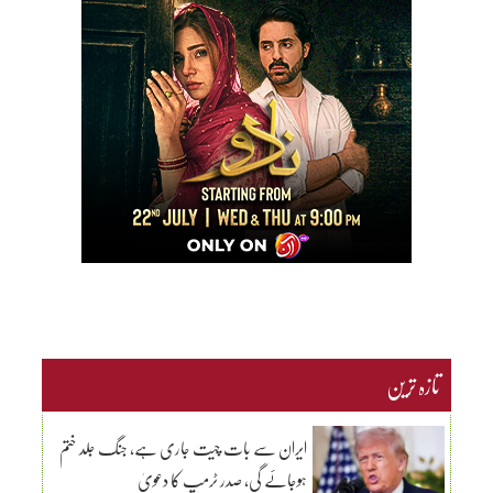
تازہ ترین
ایران سے بات چیت جاری ہے، جنگ جلد ختم
ہوجائے گی، صدر ٹرمپ کا دعویٰ