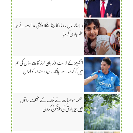
13سالہ ماں ، 7ماہ کا بیٹا:بنگلا دیشی عدالت نے بڑا
حکم جاری کر دیا
انگلینڈ کے فاسٹ بولر جان ٹرنر کا 25 سال کی عمر
میں کرکٹ سے اچانک ریٹائرمنٹ کا اعلان
محکمہ موسمیات نے ملک کے مختلف علاقوں
میں تیز بارش کی پیشگوئی کردی