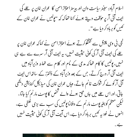
اسلام آباد: سینئر سیاست دان اور بیرسٹر اعتزاز احسن کا عمران خان پر حملے کی
ایف آئی آر پر مؤقف دیتے ہوئے کہنا تھا کہ کہ “پولیس نے عمران خان کے
کیس کو برباد کر دیا ہے”۔
نجی ٹی وی چینل سے گفتگو کرتے ہوئے اعتزاز احسن نے کہا کہ عمران خان پر
حملے کی ایف آئی آر کی کوئی حیثیت نہیں، یہ ایف آئی آر سرے سے ہے ہی
نہیں، پولیس کا کام تھا کہ مدعی کے نام اور کلام سے تھانہ وزیرآباد میں
ایف آئی آر درج کرتے، جس کے بعد وزیرآباد کے ڈاکٹرز کے ساتھ اس ایف
آئی آر کو لے کر شوکت خانم جاتے، وہاں عمران خان کی میڈیکل کنڈیشن دیکھی
جاتی، اور اس حملے میں جاں بحق ہونے والے شخص کا پوسٹ مارٹم کیا جاتا ،
لیکن معظم کو بغیر پوسٹ مارٹم کے دفنانا پولیس کی سب سے بڑی غلطی ہے،
انہوں نے خود یہ کیس برباد کر دیا ہے، اس آیف آئی آر کی کوئی حیثیت نہیں
ہے۔