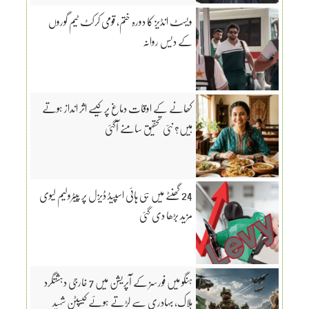
ویسٹ انڈیز کا دورہ ختم، قومی کرکٹ ٹیم گوروں
کے دیس روانہ
کھانے کے اوقات دماغ پر کیسے اثر انداز ہوتے
ہیں؟ نئی تحقیق سامنے آگئی
24 گھنٹے میں ہی ہائی اسپیڈ ڈیزل پر پیٹرولیم لیوی
مزید بڑھا دی گئی
ہنگو میں فورسز کے آپریشن میں 7 خارجی دہشتگرد
ہلاک، بہادری سے لڑتے ہوئے کیپٹن شہید