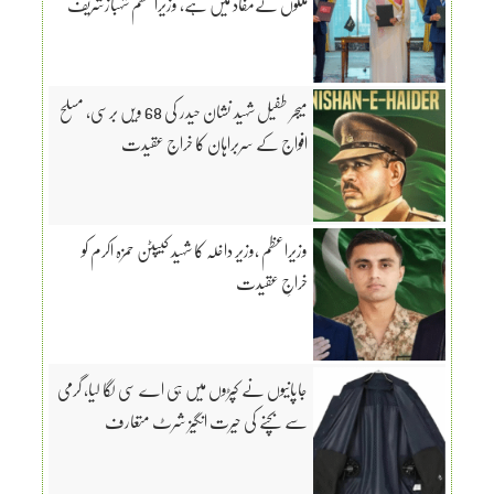
ملکوں کےمفاد میں ہے، وزیراعظم شہبازشریف
میجر طفیل شہید نشان حیدر کی 68 ویں برسی، مسلح
افواج کے سربراہان کا خراج عقیدت
وزیراعظم ،وزیر داخلہ کا شہید کیپٹن حمزہ اکرم کو
خراجِ عقیدت
جاپانیوں نے کپڑوں میں ہی اے سی لگا لیا، گرمی
سے بچنے کی حیرت انگیز شرٹ متعارف