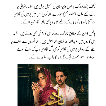
ٹانک(نیوز ڈیسک) جنوبی وزیرستان کی تحصیل برمل میں تھانہ راغزائی پر
رات کے وقت نامعلوم مسلح افراد نے حملہ کردیا، جس میں پولیس کی گاڑی
نذر آتش کردی گئی جب کہ واقعے میں 2 پولیس اہل کار شہید ہو گئے۔
پولیس ذرائع کے مطابق فائرنگ سے 2 اہل کار زخمی بھی ہوئے ہیں۔ شہید
اہل کاروں میں حمید اللہ اور فرمان اللہ شامل ہیں۔ حملہ آوروں نے تھانے پر
حملے کے دوران پولیس کی گاڑی کو بھی آگ لگادی جب کہ جاتے ہوئے
سرکاری اسلحہ سمیت ایک گاڑی بھی اپنے ساتھ لے گئے۔