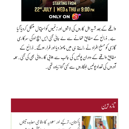
واقعے کے بعد شہید اہل کاروں کی لاشوں اور زخمیوں کو اسپتال منتقل کردیا گیا
ہے۔ ذرائع کے مطابق تھانے سے لے جائی گئی ایس ایچ او کی سرکاری
گاڑی کو مسلح افراد نے راستے ہی میں چھوڑ دیا اور فرار ہوگئے۔ ذرائع کے
مطابق واقعے کے دوران پولیس کی جانب سے جوابی کارروائی بھی کی گئی۔حملہ
آوروں کی تعداد پولیس اہلکاروں سے کئی گنا زیادہ تھی۔
تازہ ترین
پاکستان، ترکیے اور سعودیہ کا دفاعی معاہدہ تینوں