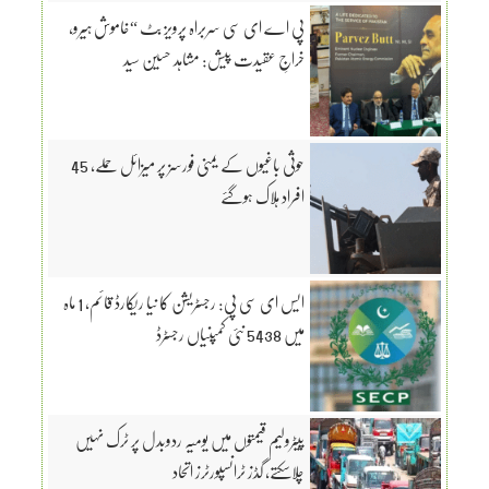
پی اے ای سی سربراہ پرویز بٹ “خاموش ہیرو،
خراجِ عقیدت پیش: مشاہد حسین سید
حوثی باغیوں کے یمنی فورسز پر میزائل حملے، 45
افراد ہلاک ہوگئے
ایس ای سی پی: رجسٹریشن کا نیا ریکارڈ قائم، 1 ماہ
میں 5438 نئی کمپنیاں رجسٹرڈ
پیٹرولیم قیمتوں میں یومیہ ردوبدل پر ٹرک نہیں
چلاسکتے، گڈز ٹرانسپورٹرز اتحاد