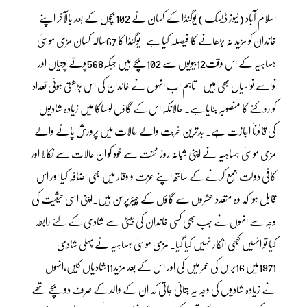
اسلام آباد (نیوز ڈیسک) یوگنڈا کے کسان نے 102 بچوں کے بعد بالآخر اپنے
خاندان کو مزید نہ بڑھانے کا فیصلہ کیا ہے۔یوگنڈا کا 67سالہ کسان مزی موسیٰ
ہساہیہ کے اس وقت12بیویوں سے 102بچے ہیں جبکہ568پوتے پوتیاں اور
نواسے نواسیاں بھی ہیں۔ تاہم اب انہوں نے خاندان کی اس بڑھتی ہوئی تعداد
کو روکنے کا منصوبہ بنایا ہے۔ حالانکہ اس کے گاؤں لوساکا میں زیادہ شادیوں
کی قانوناً اجازت ہے۔ بدترین غربت والے حالات میں پرورش پانے والے
مزی موسیٰ ہساہیہ نے اپنی شبانہ روز محنت سے خود کو ان حالات سے نکالا اور
کافی دولت جمع کرنے کے ساتھ اپنے عزت و وقار میں بھی اضافہ کیا اور اس
قابل ہوا کہ وہ متعدد عشروں سے گاؤں کے چیئرپرسن ہیں۔اپنی اسی حیثیت کی
وجہ سے انہوں نے جب بھی کسی خاندان کی بیٹی سے شادی کے لئے رابطہ
کیا تو انہیں کبھی انکار نہیں کیا گیا۔ مزی موسیٰ ہساہیہ نے پہلی شادی
1971میں 16برس کی عمر میں کی اور اس کے بعد مزید11شادیاں کیں،انہوں
نے زیادہ شادیوں کی وجہ یہ بتائی جاتی کہ ان کے والد کے صرف دو بچے تھے