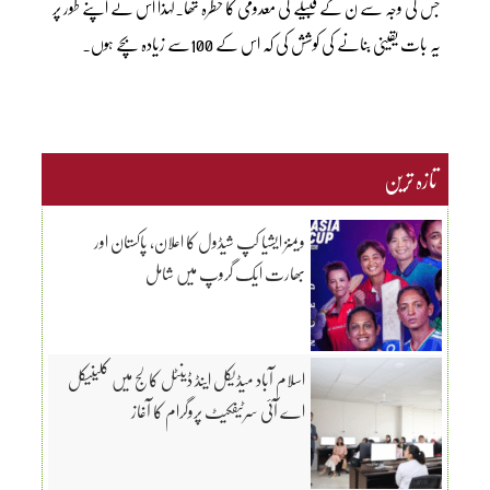
جس کی وجہ سے ن کے قبیلے کی معدومی کا خطرہ تھا۔لہٰذا اس نے اپنے طور پر
یہ بات یقینی بنانے کی کوشش کی کہ اس کے 100سے زیادہ بچے ہوں۔
تازہ ترین
ویمنز ایشیا کپ شیڈول کا اعلان، پاکستان اور
بھارت ایک گروپ میں شامل
اسلام آباد میڈیکل اینڈ ڈینٹل کالج میں کلینیکل
اے آئی سرٹیفکیٹ پروگرام کا آغاز