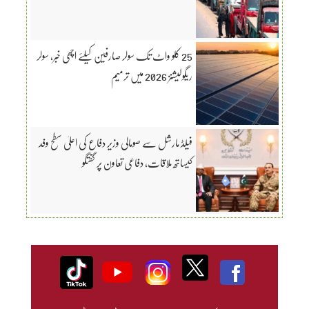
25 کلو واٹ تک سولر صارفین کیلئے اچھی خبر، سولر
ریگولیشنز 2026 میں ترمیم
فیلڈ مارشل سے صومالی وزیر دفاع کی اعلیٰ سطح وفد
کیساتھ ملاقات، دفاعی تعاون پر گفتگو