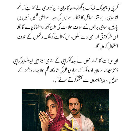
کراچی (مانیٹرنگ ڈیسک) گورنرسندھ کامران خان ٹیسوری نے کہا ہے کہ فلم
انڈسٹری بے شمار مسائل کا شکار ہے جس کی وجہ سے اچھی فلمیں نہیں بن
پارہیں، سماجی برائیوں کے خلاف مولا جٹ کی طرح گنڈاسا اٹھانا پڑے گا تاکہ
اس شہر کو ترقی اور امن دے سکوں، اس گنڈاسے کو ملک دشمنوں کے خلاف
استعمال کروں گا۔
ان خیالات کا اظہار انہوں نے بدھ کو کراچی کے مقامی سینما میں ایڈمنسٹریٹر کراچی
ڈاکٹر سیف الرحمان اوردیگرکے ہمراہ جیو فلمز کی شاہکار فلم مولا جٹ دیکھنے کے
موقع پر میڈیا نمائندوں سے گفتگو کرتے ہوئے کیا،