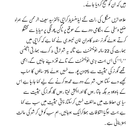
ہیں کہ ان کو صحیح کردیا جائے۔
علاوہ ازیں منگل کی رات گئے ایڈمنسٹریٹر کراچی ڈاکٹرسید سیف الرحمن کے ہمراہ
ضلع وسطی کے ہنگامی دورے کے موقع پر ناگن چورنگی پر میڈیا سے گفتگو
کرتے ہوئے گورنر سندھ کامران خان ٹیسوری نے کہا ہے کہ کراچی میں
بھارت کی 22سالہ انویسٹمنٹ ہے تاکہ یہ شہر ترقی نہ کرے، بھارتی ایجنسی
’’را‘‘ کی اس بہت بڑی انویسٹمنٹ کے تالے توڑ دیئے جائیں گے، ابھی
مجھے گورنر کی حیثیت سے 75دن پور ے نہیں ہوئے 75 سالوں کا حساب
کیسے دے سکتا ہوں، شہر کے دورے محدود کرنے کے لیے کہا جارہا ہے اس
کے باوجود ہر جگہ جاتا رہوں گا اور ایکشن لیتا رہوں گا، گورنرکی حیثیت سے
سیاسی معاملات میں مداخلت نہیں کرسکتا، ذاتی حیثیت میں سب سے کہا
ہے بہت ہوگیا اختلافات بھلاکرایک ہوجائیں، ہم سب کو مل کر شہر کی حالت
بہتر بنانی ہے۔