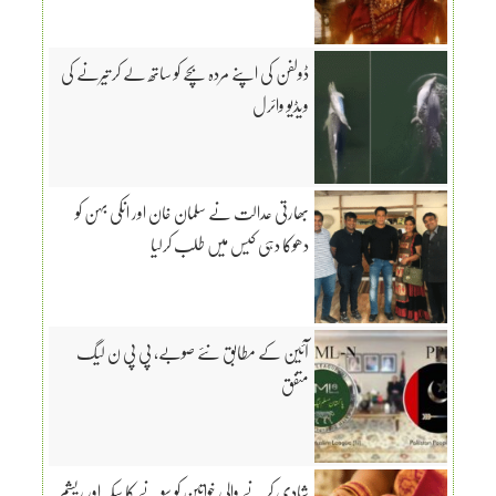
ڈولفن کی اپنے مردہ بچے کو ساتھ لے کر تیرنے کی
ویڈیو وائرل
بھارتی عدالت نے سلمان خان اور انکی بہن کو
دھوکا دہی کیس میں طلب کرلیا
آئین کے مطابق نئے صوبے، پی پی ن لیگ
متفق
شادی کرنے والی خواتین کو سونے کا سکہ اور ریشم