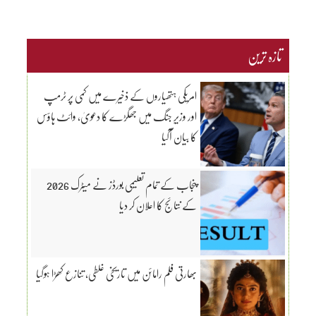
تازہ ترین
امریکی ہتھیاروں کے ذخیرے میں کمی پر ٹرمپ
اور وزیرِ جنگ میں جھگڑے کا دعویٰ، وائٹ ہاؤس
کا بیان آگیا
پنجاب کے تمام تعلیمی بورڈز نے میٹرک 2026
کے نتائج کا اعلان کر دیا
بھارتی فلم رامائن میں تاریخی غلطی، تنازع کھڑا ہوگیا