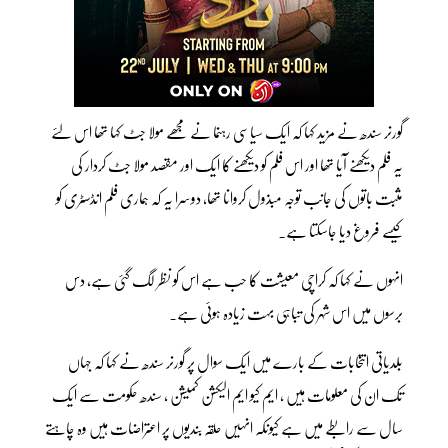
گورنر سندھ نے مزید کہا کہ ایک سیاسی رہنما نے مجھے مولا جٹ کہا تھا اس لئے
یہ فلم دیکھنے آیا تھا اور اس فلم کو دیکھنے کا ایک اور مقصد مولا جٹ کردار کی
مثبت باتوں کی جانب توجہ مبذول کروانا تھا، دوسرا یہ کہ ہماری فلم انڈسٹری کو
کیسے فروغ دیا جاسکتا ہے۔
انہوں نے کہا کہ کراچی معیشت کا حب ہے اس کو نظر لگ گئی ہے، دس
برسوں میں اس شہر کی تباہی بہت زیادہ ہوئی ہے۔
بلدیاتی انتخابات کے بارے میں ایک سوال پر گورنر سندھ نے کہا کہ جہاں
تک ان کی معلومات ہیں ، ایم کیو ایم الیکشن کمیشن ، سندھ حکومت سے ایک
سال سے رابطے میں ہے کیونکہ انہیں حلقہ بندیوں پر اعتراضات ہیں وہ چاہتے