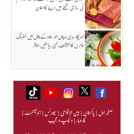
کی ساڑھی تحفے میں دینے کا اعلان
امریکا: ہری مرچوں اور سلاد کے پتوں میں خطرناک
وائرس کا انکشاف، کئی ریاستیں متاثر
صفحہ اول
|
پاکستان
|
بین الاقوامی
|
سپورٹس
|
انٹرٹینمنٹ
|
کاروبار
|
دلچسپ و عجیب