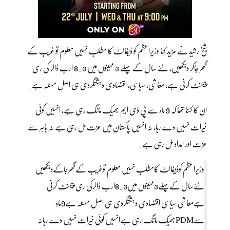
شیخ رشید نے مزید کہا وزیراعظم کو ڈیفالٹ کا مطلب نہیں معلوم تو غریب کے
گھر جاکر دیکھیں، نئے سال کے پہلے 3 مہینوں میں 8.3 ارب ڈالر کی ری
پیمنٹ کرنی ہے، معاشی، سیاسی، اقتصادی دہشتگردی ہی اصل مسئلہ ہے۔
ان کا کہنا تھا کہ 9 ماہ سے پی ڈی ایم بھیک مانگ رہی ہے، انہیں کوئی
خیرات نہیں دے رہا، نہ انہیں پاکستان میں عزت مل رہی ہے نہ باہر سے
عزت اور امداد مل رہی ہے۔
وزیراعظم کوڈیفالٹ کامطلب نہیں معلوم توغریب کےگھرجاکےدیکھیں
نئےسال کےپہلے3مہینوں میں8.3ارب ڈالرکی ری پیمنٹ کرنی
ہےمعاشی سیاسی اقتصادی دہشتگردی ہی اصل مسئلہ ہے9ماہ
سےPDMبھیک مانگ رہی ہےانہیں کوئی خیرات نہیں دے رہانہ