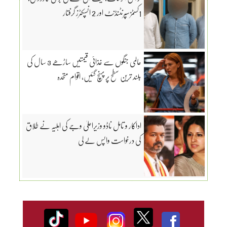
1کسٹمز سپرنٹنڈنٹ اور 2 انسپکٹرز گرفتار
عالمی جنگوں سے غذائی قیمتیں ساڑھے 3 سال کی
بلند ترین سطح پر پہنچ گئیں، اقوام متحدہ
اداکار و تامل ناڈو وزیراعلیٰ وجے کی اہلیہ نے طلاق
کی درخواست واپس لے لی