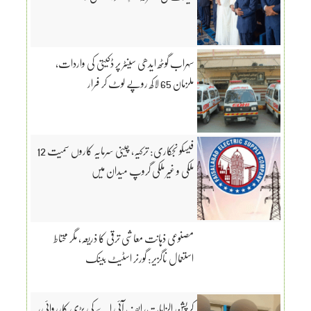
سہراب گوٹھ ایدھی سینٹر پر ڈکیتی کی واردات،
ملزمان 65 لاکھ روپے لوٹ کر فرار
فیسکو نجکاری: ترکیہ، چینی سرمایہ کاروں سمیت 12
ملکی و غیر ملکی گروپ میدان میں
مصنوعی ذہانت معاشی ترقی کا ذریعہ، مگر محتاط
استعمال ناگزیر: گورنر اسٹیٹ بینک
کرپشن الزامات، ایف آئی اے کی بڑی کارروائی،