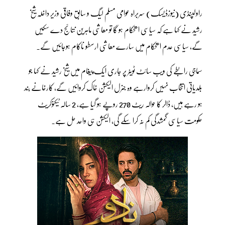
راولپنڈی (نیوزڈیسک) سربراہ عوامی مسلم لیگ و سابق وفاقی وزیر داخلہ شیخ
رشید نے کہا ہے کہ سیاسی استحکام ہو گا تو معاشی ماہرین نتائج دے سکیں
گے، سیاسی عدم استحکام میں سارے معاشی ارسطو ناکام ہوجائیں گے۔
سماجی رابطے کی ویب سائٹ ٹویٹر پر جاری ایک پیغام میں شیخ رشید نے کہا جو
بلدیاتی انتخاب نہیں کروارہے وہ جنرل الیکشن خاک کروائیں گے، کارخانے بند
ہو رہے ہیں، ڈالر کا حوالہ ریٹ 270 روپے ہو گیا ہے، 2 سالہ ٹیکنوکریٹ
حکومت سیاسی گمشدگی کم نہ کرا سکے گی، الیکشن ہی واحد حل ہے۔