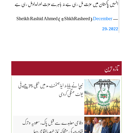
انہیں پاکستان میں عزت مل رہی ہےنہ باہرسےعزت اورامدادمل رہی ہے
December
— Sheikh Rashid Ahmed (@ShkhRasheed)
29, 2022
تازہ ترین
نیپرا نے ہاہانہ ایڈجسٹمنٹ مد میں بجلی 75 پیسےفی
یونٹ مہنگی کردی
دفاعی معاہدے سے قبل پاک، سعودیہ و ترک
قیادت کی مشترکہ نمازِ جمعہ،اجتماعی دعا