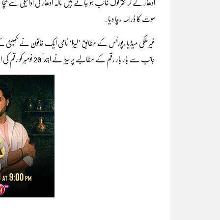
ادھار لے کر اکثر لوگ غائب ہو جاتے ہیں تاکہ ادھار کی ادائیگی سے بچ
موت کا ڈرامہ رچا دیا۔
جانب سے بار بار رقم کے مطالبے پر لیزا نے ابتداً 20 نومبر کو رقم کی ادائیگی کا وعدہ کر لیا۔