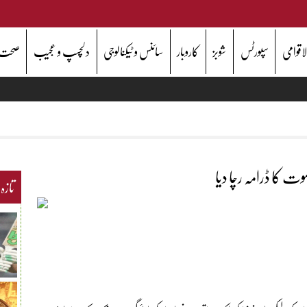
اقوامی
سپورٹس
شوبز
کاروبار
سائنس و ٹیکنالوجی
دلچسپ و عجیب
صحت
ت کا ڈرامہ رچا دیا
تازہ