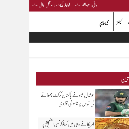
بانی: عبداللہ بٹ ایڈیٹرانچیف : عاقل جمال بٹ
کالمز
ای پیپر
 ترین
خوشدل شاہ نے پاکستان کرکٹ چھوڑنے
کی خبروں پر خاموشی توڑ دی
امریکا نے دبئی میں کرپٹو کرنسی ایکسچینج پر