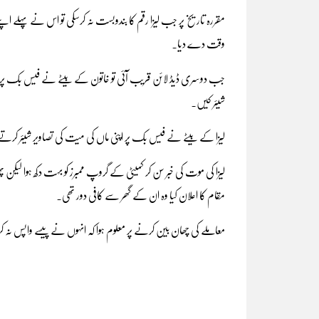
وقت دے دیا۔
جب دوسری ڈیڈ لائن قریب آئی تو خاتون کے بیٹے نے فیس بک پر اس 
شیئر کیں۔
لیزا کے بیٹے نے فیس بک پر اپنی ماں کی میت کی تصاویر شیئر کرتے ہ
لیزا کی موت کی خبر سن کر کمیٹی کے گروپ ممبرز کو بہت دکھ ہوا ل
مقام کا اعلان کیا وہ ان کے گھر سے کافی دور تھی۔
معاملے کی چھان بین کرنے پر معلوم ہوا کہ انہوں نے پیسے واپس نہ