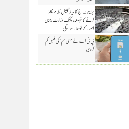
پرائیویٹ حج کا نیا ڈیجیٹل نظام نافذ
کرنے کا فیصلہ، بکنگ وزارت مذہبی
امور کے توسط سے ہوگی
پی ٹی اے نے ’ای سم‘ کی فیس کم
کردی