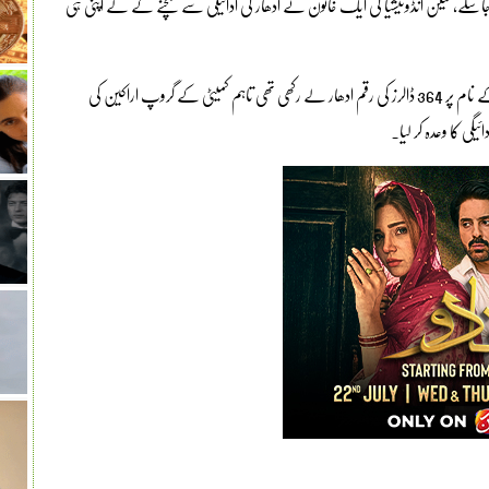
ا جاسکے، لیکن انڈونیشیا کی ایک خاتون نے ادھار کی ادائیگی سے بچنے کے لے اپنی ہی
غیر ملکی میڈیا رپورٹس کے مطابق ’لیزا‘ نامی ایک خاتون نے کمیٹی کے نام پر 364 ڈالرز کی رقم ادھار لے رکھی تھی تاہم کمیٹی کے گروپ اراکین کی