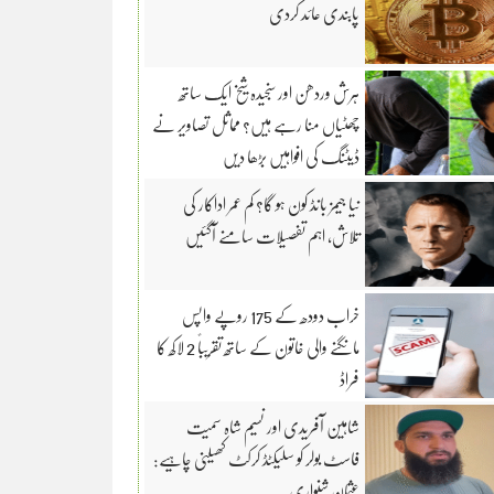
پابندی عائد کردی
ہرش وردھن اور سنجیدہ شیخ ایک ساتھ
چھٹیاں منا رہے ہیں؟ مماثل تصاویر نے
ڈیٹنگ کی افواہیں بڑھا دیں
نیا جیمز بانڈ کون ہو گا؟ کم عمر اداکار کی
تلاش، اہم تفصیلات سامنے آگئیں
خراب دودھ کے 175 روپے واپس
مانگنے والی خاتون کے ساتھ تقریباً 2 لاکھ کا
فراڈ
شاہین آفریدی اور نسیم شاہ سمیت
فاسٹ بولر کو سلیکٹڈ کرکٹ کھیلنی چاہیے:
عثمان شنواری