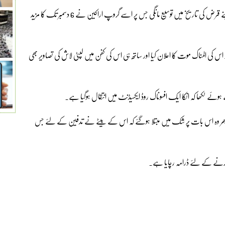
مقررہ تاریخ پر جب لیزا رقم کا بندوبست نہ کرسکی تو اس نے پہلے اپنے قرض کی تاریخ میں توسیع مانگی جس پر اسے گروپ اراکین نے 6 دسمبر تک کا مزید
کی المناک موت کا اعلان کیا اور ساتھ ہی اس کی کفن میں لپٹی لاش کی تصاویر بھی
وئے لکھا کہ انکا ایک افسوناک روڈ ایکسیڈنٹ میں انتقال ہوگیا ہے۔
یکن پھر وہ اس بات پر شک میں مبتلا ہوگئے کہ اس کے بیٹے نے تدفین کے لئے جس
 کرنے کے لئے ڈرامہ رچایا ہے۔