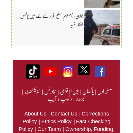
بولان؛ نامعلوم مسلح افراد کے حملے میں پولیس
اہلکار شہید
صفحہ اول
|
پاکستان
|
بین الاقوامی
|
سپورٹس
|
انٹرٹینمنٹ
|
کاروبار
|
دلچسپ و عجیب
|
|
About Us
Contact Us
Corrections
|
|
Policy
Ethics Policy
Fact-Checking
|
|
Policy
Our Team
Ownership, Funding,