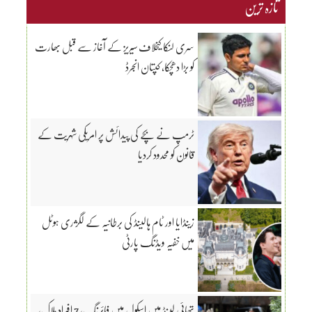
تازہ ترین
سری لنکا کیخلاف سیریز کے آغاز سے قبل بھارت
کو بڑا دھچکا، کپتان انجرڈ
ٹرمپ نے بچے کی پیدائش پر امریکی شہریت کے
قانون کو محدود کردیا
زینڈایا اور ٹام ہالینڈ کی برطانیہ کے لگژری ہوٹل
میں خفیہ ویڈنگ پارٹی
تھائی لینڈ میں اسکول میں فائرنگ، 7 افراد ہلاک،