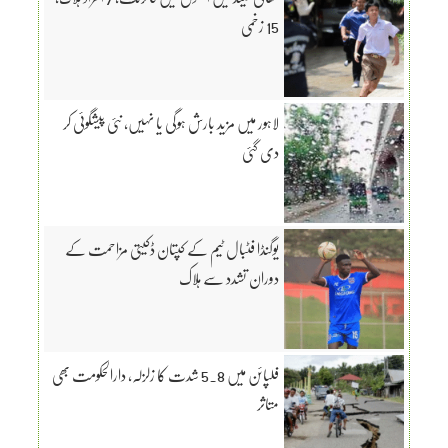
15 زخمی
لاہور میں مزید بارش ہوگی یا نہیں، نئی پیشگوئی کر
دی گئی
یوگنڈا فٹبال ٹیم کے کپتان ڈکیتی مزاحمت کے
دوران تشدد سے ہلاک
فلپائن میں 5.8 شدت کا زلزلہ، دارالحکومت بھی
متاثر