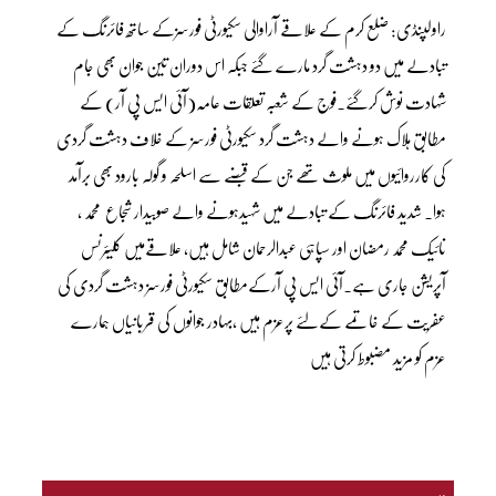
راولپنڈی: ضلع کرم کے علاقے آراوالی سکیورٹی فورسزکے ساتھ فائرنگ کے
تبادلے میں دو دہشت گرد مارے گئے جبکہ اس دوران تین جوان بھی جام
شہادت نوش کرگئے۔فوج کے شعبہ تعلقات عامہ(آئی ایس پی آر) کے
مطابق ہلاک ہونے والے دہشت گرد سکیورٹی فورسز کے خلاف دہشت گردی
کی کارروائیوں میں ملوث تھے جن کے قبضے سے اسلحہ و گولہ بارود بھی برآمد
ہوا۔ شدید فائرنگ کے تبادلے میں شہیدہونے والے صوبیدار شجاع محمد ،
نائیک محمد رمضان اور سپاہی عبدالرحمان شامل ہیں، علاقےمیں کلیئرنس
آپریشن جاری ہے۔آئی ایس پی آرکےمطابق سکیورٹی فورسز دہشت گردی کی
عفریت کے خاتمے کےلئے پرعزم ہیں ،بہادر جوانوں کی قربانیاں ہمارے
عزم کو مزید مضبوط کرتی ہیں