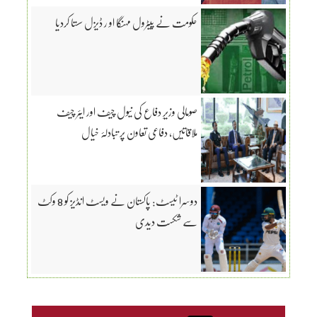
حکومت نے پیٹرول مہنگا او ر ڈیزل سستا کردیا
صومالی وزیرِ دفاع کی نیول چیف اور ایئر چیف
ملاقاتیں، دفاعی تعاون پر تبادلۂ خیال
دوسرا ٹیسٹ: پاکستان نے ویسٹ انڈیز کو 8 وکٹ
سے شکست دیدی