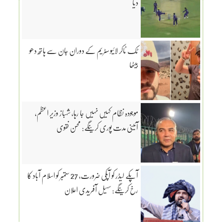
دیا
ٹک ٹاکر لائیو سٹریم کے دوران جان سے ہاتھ دھو
بیٹھا
موجودہ نظام کہیں نہیں جا رہا، شہباز وزیر اعظم،
آئینی مدت پوری کرینگے: محسن نقوی
آپکے لیڈر کو آپکی ضرورت، 27 ستمبر کو اسلام آباد کا
رخ کرینگے: سہیل آفریدی اعلان