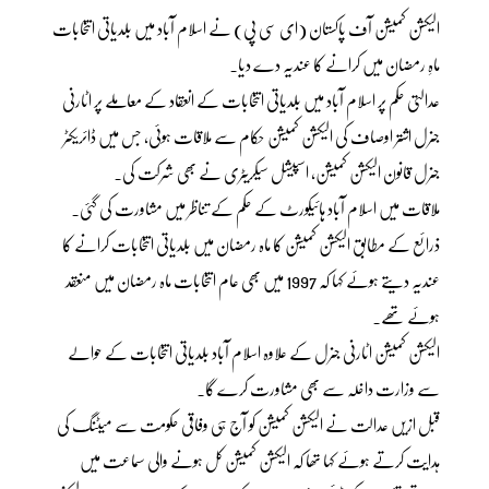
الیکشن کمیشن آف پاکستان (ای سی پی) نے اسلام آباد میں بلدیاتی انتخابات
ماہِ رمضان میں کرانے کا عندیہ دے دیا۔
عدالتی حکم پر اسلام آباد میں بلدیاتی انتخابات کے انعقاد کے معاملے پر اٹارنی
جنرل اشتر اوصاف کی الیکشن کمیشن حکام سے ملاقات ہوئی، جس میں ڈائریکٹر
جنرل قانون الیکشن کمیشن، اسپیشل سیکریٹری نے بھی شرکت کی۔
ملاقات میں اسلام آباد ہائیکورٹ کے حکم کے تناظر میں مشاورت کی گئی۔
ذرائع کے مطابق الیکشن کمیشن کا ماہ رمضان میں بلدیاتی انتخابات کرانے کا
عندیہ دیتے ہوئے کہا کہ 1997 میں بھی عام انتخابات ماہ رمضان میں منعقد
ہوئے تھے۔
الیکشن کمیشن اٹارنی جنرل کے علاوہ اسلام آباد بلدیاتی انتخابات کے حوالے
سے وزارت داخلہ سے بھی مشاورت کرے گا۔
قبل ازیں عدالت نے الیکشن کمیشن کو آج ہی وفاقی حکومت سے میٹنگ کی
ہدایت کرتے ہوئے کہا تھا کہ الیکشن کمیشن کل ہونے والی سماعت میں