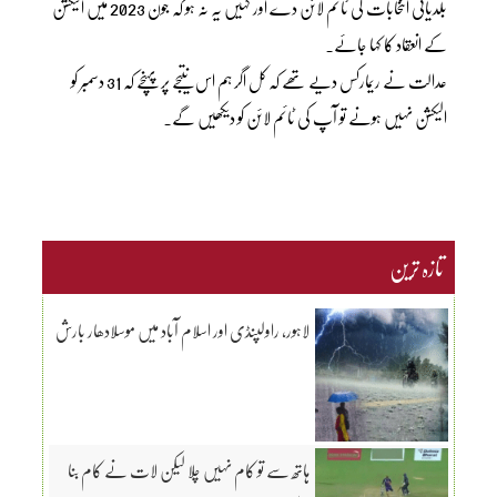
بلدیاتی اتنخابات کی ٹائم لائن دے اور کہیں یہ نہ ہو کہ جون 2023 میں الیکشن
کے انعقاد کا کہا جائے۔
عدالت نے ریمارکس دیے تھے کہ کل اگر ہم اس نتیجے پر پہنچے کہ 31 دسمبر کو
الیکشن نہیں ہونے تو آپ کی ٹائم لائن کو دیکھیں گے۔
تازہ ترین
لاہور، راولپنڈی اور اسلام آباد میں موسلادھار بارش
ہاتھ سے تو کام نہیں چلا لیکن لات نے کام بنا