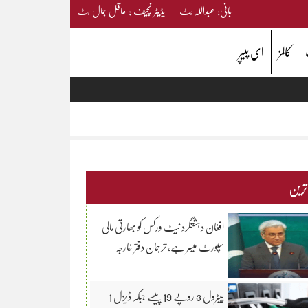
بانی: عبداللہ بٹ ایڈیٹرانچیف : عاقل جمال بٹ
کالمز
ای پیپر
 ترین
افغان دہشتگرد نیٹ ورکس کو بھارتی مالی
سپورٹ میسر ہے، ترجمان دفتر خارجہ
پیٹرول 3 روپے 19 پیسے جبکہ ڈیزل 1