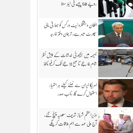
روپے 50 پیسے فی لیٹر سستا
افغان دہشتگرد نیٹ ورکس کو بھارتی مالی
سپورٹ میسر ہے، ترجمان دفتر خارجہ
بسیمہ میں سیکیورٹی خدشات کے پیش نظر
شام 6 بجے تا صبح 11 بجے تک کرفیو نافذ
امریکا ایران سے نمٹنے کیلئے ہر ہتھیار
استعمال کرے گا، نائب صدر
وزیراعظم شہباز شریف سعودیہ پہنچ گئے،
آج ولی عہد سے اہم ملاقات کرینگے