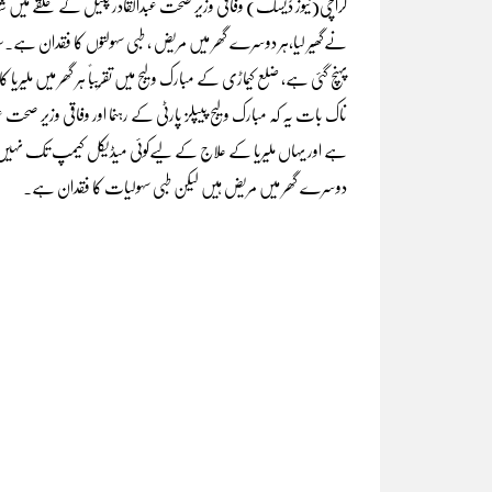
کراچی(نیوز ڈیسک) وفاقی وزیر صحت عبدالقادر پٹیل کے حلقے میں شامل مبا
نےگھیر لیا،ہر دوسرے گھر میں مریض ، طبی سہولتوں کا فقدان ہے۔سی
ناک بات یہ کہ مبارک ولیج پیپلز پارٹی کے رہنما اور وفاقی وزیر صحت
ہے اور یہاں ملیریا کے علاج کے لیےکوئی میڈیکل کیمپ تک نہیں لگایا گی
دوسرے گھر میں مریض ہیں لیکن طبی سہولیات کا فقدان ہے۔