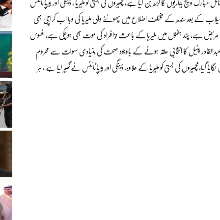
رک ولیج بیماریوں کا گڑھ بن گیا ہے،مچھیروں کی بستی کو ملیریا ، ڈینگی اور ہیپاٹائٹس
لاب کے بعدسندھ کے مختلف اضلاع میں پھوٹنے والی ملیریا کی وبا اب کراچی بھی
پہنچ گئی ہے، ضلع کیماڑی کے مبارک ولیج میں تقریباً ہر گھر میں ملیریا کا مریض ہے، چند ہفتوں میں ملیریا کے باعث 7افراد کی موت بھی ہوچکی ہے، افسوس
 عبدالقادر پٹیل کا انتخابی حلقہ ہونے کے باوجود صحت کی بنیادی سہولت سے محروم
ا،مچھیروں کی بستی کو ملیریا کے علاوہ، ڈینگی اور ہیپاٹائٹس نےگھیر لیا ہے ، ہر