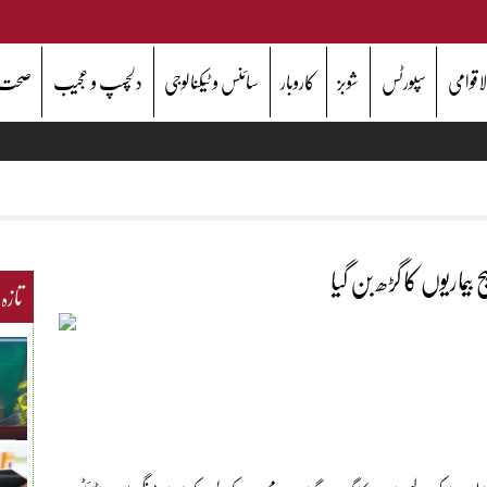
اقوامی
سپورٹس
شوبز
کاروبار
سائنس و ٹیکنالوجی
دلچسپ و عجیب
صحت
ماریوں کا گڑھ بن گیا
تازہ