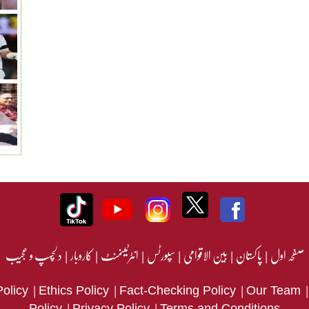
صفحہ اول
|
پاکستان
|
بین الاقوامی
|
سپورٹس
|
انٹرٹینمنٹ
|
کاروبار
|
دلچسپ و عجیب
|
|
|
Policy
Ethics Policy
Fact-Checking Policy
Our Team
|
|
Policy
Privacy Policy
Terms and Conditions