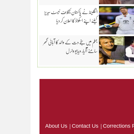
انگلینڈ نے پاکستان کیخلاف ٹیسٹ سیریز
کیلئے اپنے اسکواڈ کا اعلان کر دیا
جہلم میں سنجے دت کے والد کا آبائی گھر
سامنے آگیا، ویڈیو وائرل
|
|
About Us
Contact Us
Corrections 