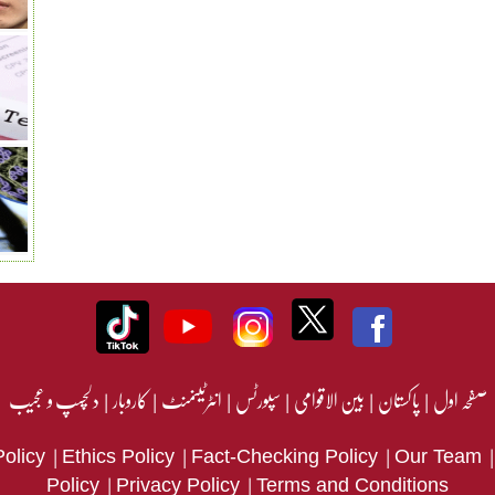
صفحہ اول
|
پاکستان
|
بین الاقوامی
|
سپورٹس
|
انٹرٹینمنٹ
|
کاروبار
|
دلچسپ و عجیب
|
|
|
Policy
Ethics Policy
Fact-Checking Policy
Our Team
|
|
Policy
Privacy Policy
Terms and Conditions