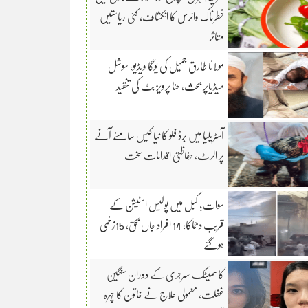
خطرناک وائرس کا انکشاف، کئی ریاستیں
متاثر
مولانا طارق جمیل کی یوگا ویڈیو، سوشل
میڈیاپر بحث، حنا پرویز بٹ کی تنقید
آسٹریلیا میں برڈ فلو کا نیا کیس سامنے آنے
پر الرٹ، حفاظتی اقدامات سخت
سوات؛ کبل میں پولیس اسٹیشن کے
قریب دھماکا، 14 افراد جاں بحق، 15زخمی
ہوگئے
کاسمیٹک سرجری کے دوران سنگین
غفلت، معمولی علاج نے خاتون کا چہرہ