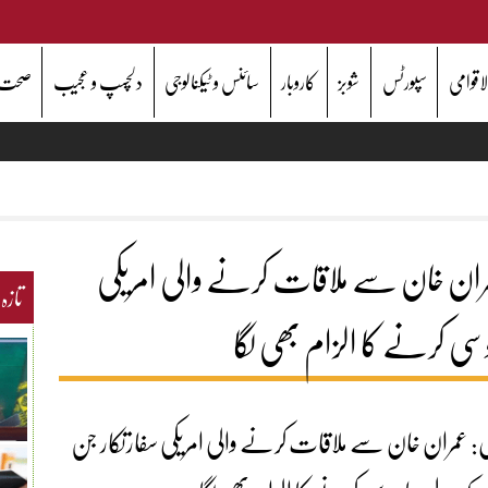
اقوامی
سپورٹس
شوبز
کاروبار
سائنس و ٹیکنالوجی
دلچسپ و عجیب
صحت
ران خان سے ملاقات کرنے والی امریکی
تازہ
سی کرنے کا الزام بھی لگا
: عمران خان سے ملاقات کرنے والی امریکی سفارتکار جن