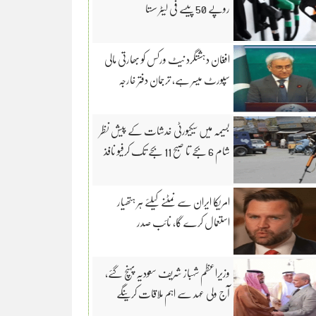
روپے 50 پیسے فی لیٹر سستا
افغان دہشتگرد نیٹ ورکس کو بھارتی مالی
سپورٹ میسر ہے، ترجمان دفتر خارجہ
بسیمہ میں سیکیورٹی خدشات کے پیش نظر
شام 6 بجے تا صبح 11 بجے تک کرفیو نافذ
امریکا ایران سے نمٹنے کیلئے ہر ہتھیار
استعمال کرے گا، نائب صدر
وزیراعظم شہباز شریف سعودیہ پہنچ گئے،
آج ولی عہد سے اہم ملاقات کرینگے