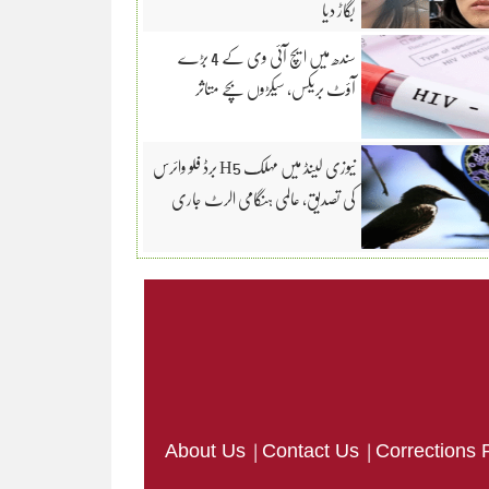
بگاڑ دیا
سندھ میں ایچ آئی وی کے 4 بڑے
آؤٹ بریکس، سیکڑوں بچے متاثر
نیوزی لینڈ میں مہلک H5 برڈ فلو وائرس
کی تصدیق، عالمی ہنگامی الرٹ جاری
|
|
About Us
Contact Us
Corrections 