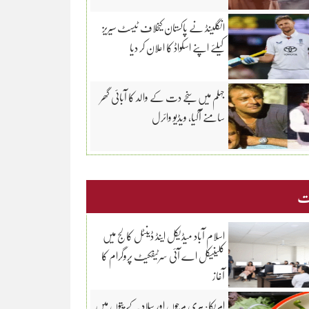
انگلینڈ نے پاکستان کیخلاف ٹیسٹ سیریز
کیلئے اپنے اسکواڈ کا اعلان کر دیا
جہلم میں سنجے دت کے والد کا آبائی گھر
سامنے آگیا، ویڈیو وائرل
ت
اسلام آباد میڈیکل اینڈ ڈینٹل کالج میں
کلینیکل اے آئی سرٹیفکیٹ پروگرام کا
آغاز
امریکا: ہری مرچوں اور سلاد کے پتوں میں