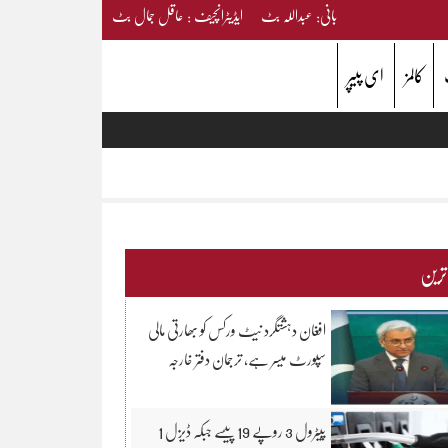
بانی: عبداللہ بٹ ایڈیٹرانچیف : عاقل جمال بٹ
کالمز
ای پیپر
 ترین
افغان دہشتگرد نیٹ ورکس کو بھارتی مالی
سپورٹ میسر ہے، ترجمان دفتر خارجہ
پیٹرول 3 روپے 19 پیسے جبکہ ڈیزل 1