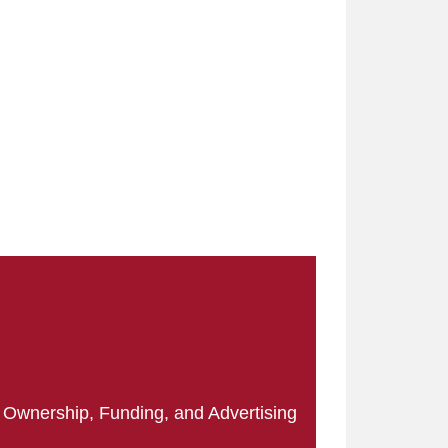
|
Ownership, Funding, and Advertising