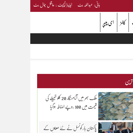
بانی: عبداللہ بٹ ایڈیٹرانچیف : عاقل جمال بٹ
کالمز
ای پیپر
 ترین
ملک بھر میں آٹامہنگا، 20 کلو تھیلے کی
قیمت میں 100 روپے اضافہ ہوگیا
پاکستان بار کونسل نے نئے صوبوں کے