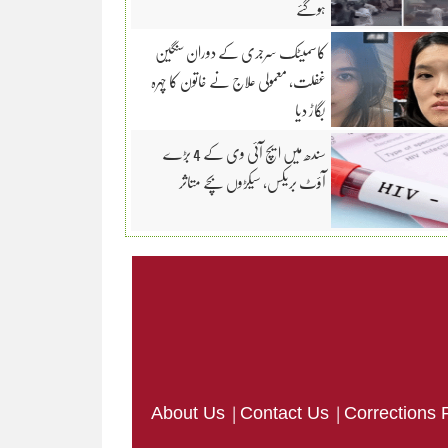
ہوگئے
کاسمیٹک سرجری کے دوران سنگین
غفلت، معمولی علاج نے خاتون کا چہرہ
بگاڑ دیا
سندھ میں ایچ آئی وی کے 4 بڑے
آؤٹ بریکس، سیکڑوں بچے متاثر
|
|
About Us
Contact Us
Corrections 