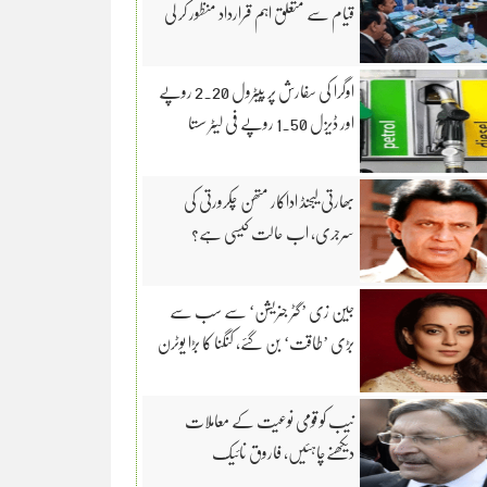
قیام سے متعلق اہم قرارداد منظور کر لی
اوگرا کی سفارش پر پیٹرول 2.20 روپے
اور ڈیزل 1.50 روپے فی لیٹر سستا
بھارتی لیجنڈ اداکار متھن چکرورتی کی
سرجری، اب حالت کیسی ہے؟
جین زی ’گٹر جنریشن‘ سے سب سے
بڑی ’طاقت‘ بن گئے، کنگنا کا بڑا یوٹرن
نیب کو قومی نوعیت کے معاملات
دیکھنےچاہئیں، فاروق نائیک