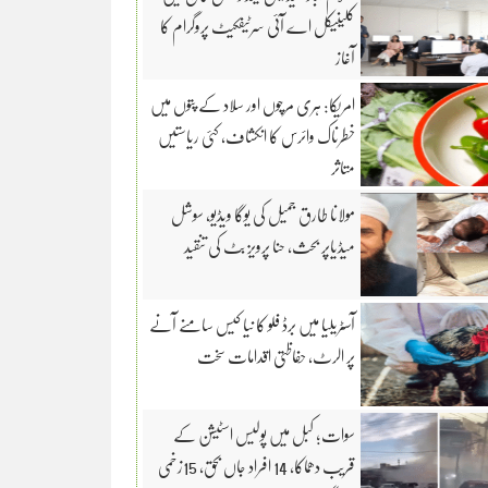
کلینیکل اے آئی سرٹیفکیٹ پروگرام کا
آغاز
امریکا: ہری مرچوں اور سلاد کے پتوں میں
خطرناک وائرس کا انکشاف، کئی ریاستیں
متاثر
مولانا طارق جمیل کی یوگا ویڈیو، سوشل
میڈیاپر بحث، حنا پرویز بٹ کی تنقید
آسٹریلیا میں برڈ فلو کا نیا کیس سامنے آنے
پر الرٹ، حفاظتی اقدامات سخت
سوات؛ کبل میں پولیس اسٹیشن کے
قریب دھماکا، 14 افراد جاں بحق، 15زخمی