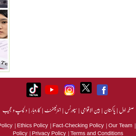
صفحہ اول
|
پاکستان
|
بین الاقوامی
|
سپورٹس
|
انٹرٹینمنٹ
|
کاروبار
|
دلچسپ و عجیب
|
|
|
Policy
Ethics Policy
Fact-Checking Policy
Our Team
|
|
Policy
Privacy Policy
Terms and Conditions