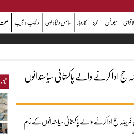
اقوامی
سپورٹس
شوبز
کاروبار
سائنس و ٹیکنالوجی
دلچسپ و عجیب
صحت
 حج ادا کرنے والے پاکستانی سیاستدانوں
تازہ
ریضہ حج ادا کرنے والے پاکستانی سیاستدانوں کے نام