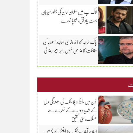
لاک اپ میں سلمان خان کی بطور میزبان
بہت یاد آئی، شلپا شندے
پاک، ترکیہ کیساتھ دفاعی معاہدہ سعودیہ کی
حفاظت کا ضامن نہیں: ابراہیم رضائی
ت
خون میں مائیکرو پلاسٹک کی موجودگی دل
کے شدید دورے کے خطرے سے
منسلک، نئی تحقیق
اسلام آباد میڈیکل اینڈ ڈینٹل کالج میں