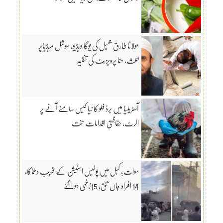
مولانا طارق جمیل کی یوگا ویڈیو، سوشل میڈیاپر
بحث، حنا پرویز بٹ کی تنقید
آسٹریلیا میں برڈ فلو کا نیا کیس سامنے آنے پر
الرٹ، حفاظتی اقدامات سخت
سوات؛ کبل میں پولیس اسٹیشن کے قریب دھماکا،
14 افراد جاں بحق، 15زخمی ہوگئے