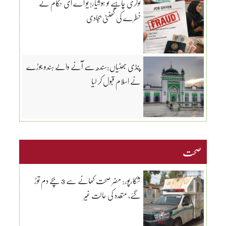
نوکری چاہیے تو ہوشیار! یو اے ای حکام نے
خطرے کی گھنٹی بجادی
پنڈی بھٹیاں:سندھ سے آنے والے ہندو جوڑے
نے اسلام قبول کر لیا
صحت
شکارپور: مضر صحت کھانے سے 3 بچے دم توڑ
گئے، متعدد کی حالت غیر