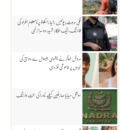
لکی مروت؛ پولیس رائیڈراسکواڈ پرنامعلوم افراد کی
فائرنگ، ایک اہلکار شہید، دوسرا زخمی
مرونل ٹھاکر نے یشسوی جیسوال سے دوستی کی
خبروں پر خاموشی توڑ دی
سوشل میڈیا صارفین کیلیے نادرا کی سخت وارننگ