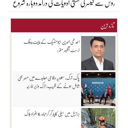
روس سے کینسر کی سستی ادویات کی درآمد دوبارہ شروع
تازہ ترین
احمد محی الدین ہیومنٹیک کے چیف پبلک
ٹرسٹ آفیسر مقرر
پاک، ترک، سعودیہ دفاعی معاہدے میں مصر بھی
شامل ہونے کے قریب، ترک وزیر خارجہ
برازیل میں ہیلی کاپٹر گر کر تباہ، 4 افراد ہلاک