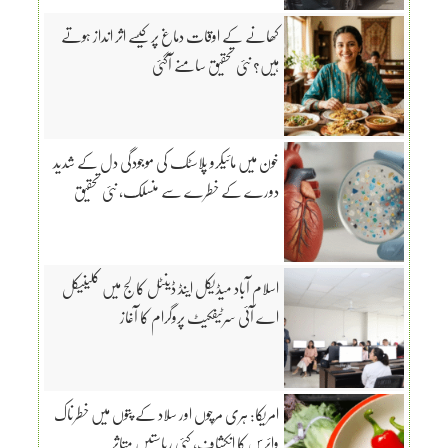
کھانے کے اوقات دماغ پر کیسے اثر انداز ہوتے
ہیں؟ نئی تحقیق سامنے آگئی
خون میں مائیکرو پلاسٹک کی موجودگی دل کے شدید
دورے کے خطرے سے منسلک، نئی تحقیق
اسلام آباد میڈیکل اینڈ ڈینٹل کالج میں کلینیکل
اے آئی سرٹیفکیٹ پروگرام کا آغاز
امریکا: ہری مرچوں اور سلاد کے پتوں میں خطرناک
وائرس کا انکشاف، کئی ریاستیں متاثر