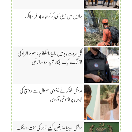
برازیل میں ہیلی کاپٹر گر کر تباہ، 4 افراد ہلاک
لکی مروت؛ پولیس رائیڈراسکواڈ پرنامعلوم افراد کی
فائرنگ، ایک اہلکار شہید، دوسرا زخمی
مرونل ٹھاکر نے یشسوی جیسوال سے دوستی کی
خبروں پر خاموشی توڑ دی
سوشل میڈیا صارفین کیلیے نادرا کی سخت وارننگ