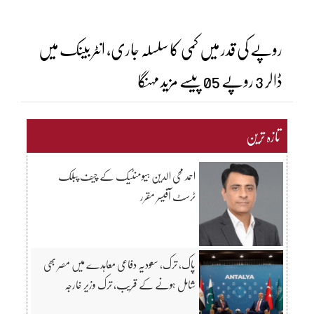
روپے کی قدر میں کمی کا سلسلہ جاری، انٹر بینک میں
ڈالر 3 روپے 05 پیسے مزید مہنگا
تازہ ترین
احمد محی الدین ہیومنٹیک کے چیف پبلک
ٹرسٹ آفیسر مقرر
پاک، ترک، سعودیہ دفاعی معاہدے میں مصر بھی
شامل ہونے کے قریب، ترک وزیر خارجہ