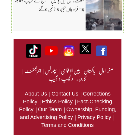
سوات؛ کبل میں پولیس اسٹیشن کے قریب دھماکا،
14 افراد جاں بحق، 15زخمی ہوگئے
صفحہ اول
|
پاکستان
|
بین الاقوامی
|
سپورٹس
|
انٹرٹینمنٹ
|
کاروبار
|
دلچسپ و عجیب
|
|
About Us
Contact Us
Corrections
|
|
Policy
Ethics Policy
Fact-Checking
|
|
Policy
Our Team
Ownership, Funding,
|
|
and Advertising Policy
Privacy Policy
Terms and Conditions