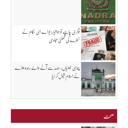
نوکری چاہیے تو ہوشیار! یو اے ای حکام نے
خطرے کی گھنٹی بجادی
پنڈی بھٹیاں:سندھ سے آنے والے ہندو جوڑے
نے اسلام قبول کر لیا
صحت