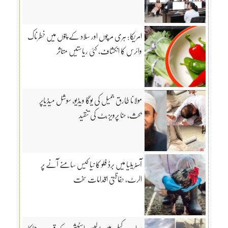
امریکا: ہری مرچوں اور سلاد کے پتوں میں خطرناک
وائرس کا انکشاف، کئی ریاستیں متاثر
مولانا طارق جمیل کی یوگا ویڈیو، سوشل میڈیاپر
بحث، حنا پرویز بٹ کی تنقید
آسٹریلیا میں برڈ فلو کا نیا کیس سامنے آنے پر
الرٹ، حفاظتی اقدامات سخت