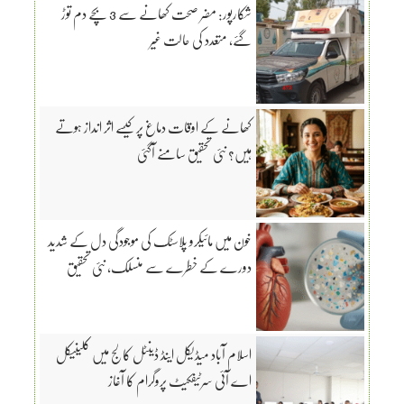
شکارپور: مضر صحت کھانے سے 3 بچے دم توڑ
گئے، متعدد کی حالت غیر
کھانے کے اوقات دماغ پر کیسے اثر انداز ہوتے
ہیں؟ نئی تحقیق سامنے آگئی
خون میں مائیکرو پلاسٹک کی موجودگی دل کے شدید
دورے کے خطرے سے منسلک، نئی تحقیق
اسلام آباد میڈیکل اینڈ ڈینٹل کالج میں کلینیکل
اے آئی سرٹیفکیٹ پروگرام کا آغاز