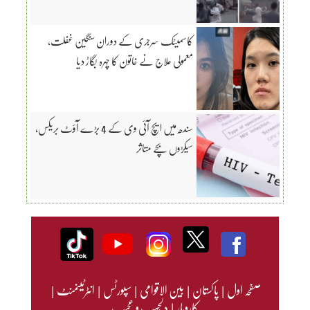
کاسمیٹک سرجری کے دوران سنگین غفلت،
معمولی علاج نے خاتون کا چہرہ بگاڑ دیا
سندھ میں ایچ آئی وی کے 4 بڑے آؤٹ بریکس،
سیکڑوں بچے متاثر
صفحہ اول
|
پاکستان
|
بین الاقوامی
|
سپورٹس
|
انٹرٹینمنٹ
|
کاروبار
|
دلچسپ و عجیب