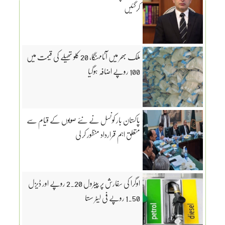
کرگئیں
ملک بھر میں آٹامہنگا، 20 کلو تھیلے کی قیمت میں
100 روپے اضافہ ہوگیا
پاکستان بار کونسل نے نئے صوبوں کے قیام سے
متعلق اہم قرارداد منظور کر لی
اوگرا کی سفارش پر پیٹرول 2.20 روپے اور ڈیزل
1.50 روپے فی لیٹر سستا