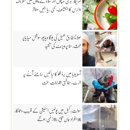
امریکا: ہری مرچوں اور سلاد کے پتوں میں خطرناک
وائرس کا انکشاف، کئی ریاستیں متاثر
مولانا طارق جمیل کی یوگا ویڈیو، سوشل میڈیاپر
بحث، حنا پرویز بٹ کی تنقید
آسٹریلیا میں برڈ فلو کا نیا کیس سامنے آنے پر
الرٹ، حفاظتی اقدامات سخت
سوات؛ کبل میں پولیس اسٹیشن کے قریب دھماکا،
14 افراد جاں بحق، 15زخمی ہوگئے