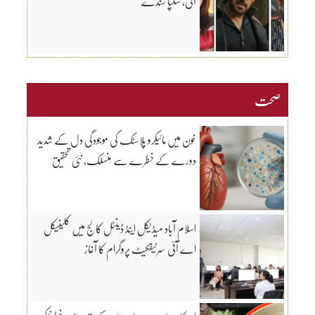
آئی، شلپا شندے
صحت
خون میں مائیکرو پلاسٹک کی موجودگی دل کے شدید
دورے کے خطرے سے منسلک، نئی تحقیق
اسلام آباد میڈیکل اینڈ ڈینٹل کالج میں کلینیکل
اے آئی سرٹیفکیٹ پروگرام کا آغاز