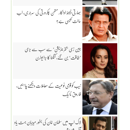
بھارتی لیجنڈ اداکار متھن چکرورتی کی سرجری، اب
حالت کیسی ہے؟
جین زی ’گٹر جنریشن‘ سے سب سے بڑی
’طاقت‘ بن گئے، کنگنا کا بڑا یوٹرن
نیب کو قومی نوعیت کے معاملات دیکھنےچاہئیں،
فاروق نائیک
لاک اپ میں سلمان خان کی بطور میزبان بہت یاد