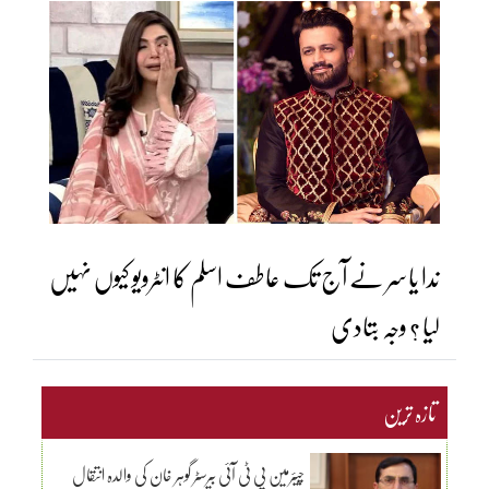
ندا یاسر نے آج تک عاطف اسلم کا انٹرویو کیوں نہیں
لیا ؟ وجہ بتادی
تازہ ترین
چیئرمین پی ٹی آئی بیرسٹر گوہر خان کی والدہ انتقال