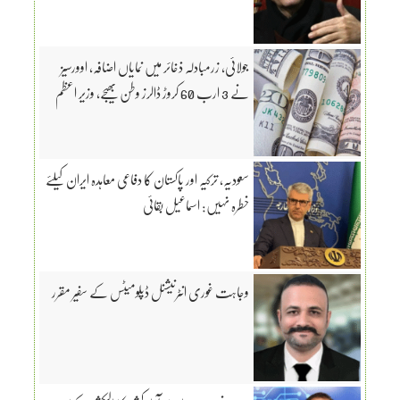
جولائی، زرمبادلہ ذخائر میں نمایاں اضافہ، اوورسیز
نے 3 ارب 60 کروڑ ڈالرز وطن بھیجے، وزیر اعظم
سعودیہ، ترکیہ اور پاکستان کا دفاعی معاہدہ ایران کیلئے
خطرہ نہیں: اسماعیل بقائی
وجاہت غوری انٹرنیشنل ڈپلومیٹس کے سفیر مقرر