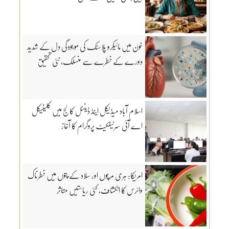
خون میں مائیکرو پلاسٹک کی موجودگی دل کے شدید
دورے کے خطرے سے منسلک، نئی تحقیق
اسلام آباد میڈیکل اینڈ ڈینٹل کالج میں کلینیکل
اے آئی سرٹیفکیٹ پروگرام کا آغاز
امریکا: ہری مرچوں اور سلاد کے پتوں میں خطرناک
وائرس کا انکشاف، کئی ریاستیں متاثر