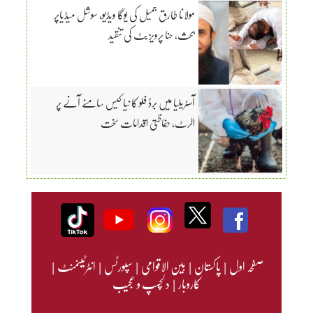
مولانا طارق جمیل کی یوگا ویڈیو، سوشل میڈیاپر
بحث، حنا پرویز بٹ کی تنقید
آسٹریلیا میں برڈ فلو کا نیا کیس سامنے آنے پر
الرٹ، حفاظتی اقدامات سخت
صفحہ اول
|
پاکستان
|
بین الاقوامی
|
سپورٹس
|
انٹرٹینمنٹ
|
کاروبار
|
دلچسپ و عجیب