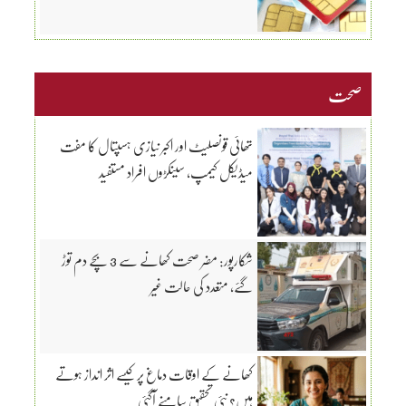
صحت
تھائی قونصلیٹ اور اکبر نیازی ہسپتال کا مفت
میڈیکل کیمپ، سینکڑوں افراد مستفید
شکارپور: مضر صحت کھانے سے 3 بچے دم توڑ
گئے، متعدد کی حالت غیر
کھانے کے اوقات دماغ پر کیسے اثر انداز ہوتے
ہیں؟ نئی تحقیق سامنے آگئی