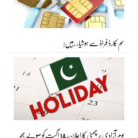
سِم کارڈ فراڈ سے ہوشیار رہیں!
یومِ آزادی پر چھٹی کا اعلان، 14 اگست کو صوبے بھر