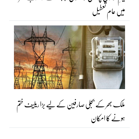
میں عام تعطیل
ملک بھر کے بجلی صارفین کے لیے بڑا ریلیف ختم
ہونے کا امکان