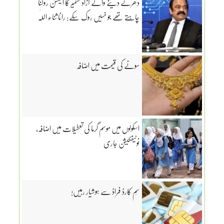
دھرنے دینے والے آزاد کشمیر کا الیکشن روکنا
چاہتے تھے جو نہیں روک سکے: رانا ثناء اللّٰہ
سونے کی قیمت میں اضافہ
اسکولوں میں موسم گرما کی تعطیلات میں اضافہ،
نوٹیفکیشن جاری
سِم کارڈ فراڈ سے ہوشیار رہیں!