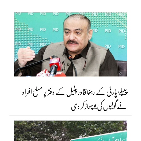
پیپلز پارٹی کے رہنما قادر پٹیل کے دفتر پر مسلح افراد
نے گولیوں کی بوچھاڑ کر دی