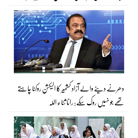
دھرنے دینے والے آزاد کشمیر کا الیکشن روکنا چاہتے
تھے جو نہیں روک سکے: رانا ثناء اللّٰہ