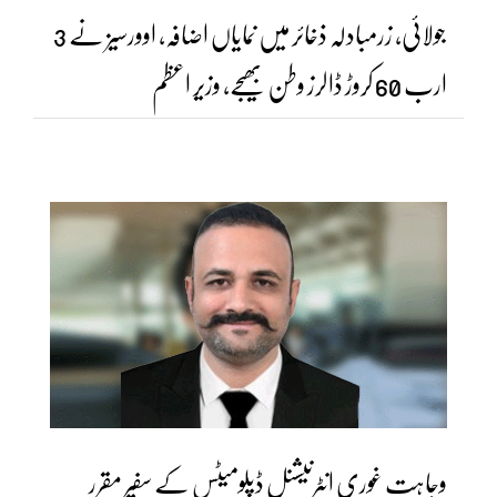
جولائی، زرمبادلہ ذخائر میں نمایاں اضافہ، اوورسیز نے 3
ارب 60 کروڑ ڈالرز وطن بھیجے، وزیر اعظم
وجاہت غوری انٹرنیشنل ڈپلومیٹس کے سفیر مقرر