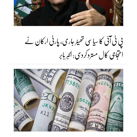
پی ٹی آئی کا سیاسی تھیٹر جاری، پارٹی ارکان نے
احتجاجی کال مسترد کردی: اکبر بابر