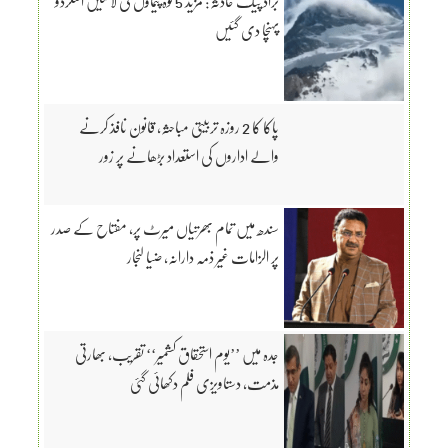
براڈ پیک حادثہ: مزید 5 کوہ پیماؤں کی لاشیں اسکردو
پہنچا دی گئیں
پاکا کا 2 روزہ تربیتی مباحثہ، قانون نافذ کرنے
والے اداروں کی استعداد بڑھانے پر زور
سندھ میں تمام بھرتیاں میرٹ پر، مفتاح کے صدر
پر الزامات غیر ذمہ دارانہ، ضیا لنجار
جدہ میں ’’یوم استحقاق کشمیر‘‘ تقریب، بھارتی
مذمت، دستاویزی فلم دکھائی گئی