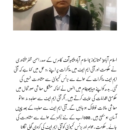
اسلام آباد(ممتازنیوز)اسلام آباد چیمبرآف کامرس کے صدر احسن ظفر بختاوری
نے حکومت اور آئی ایم ایف میں مذاکرات پر اپنے رد عمل میں کہا ہے کہ آئی
ایم ایف مذاکرات کے حوالے سے بزنس کمیونٹی سے مشاورت نہیں کی
گئی۔بد ھ کواپنے ویڈیو پیغام میں انہوں نے کہا کہ مشکل معاشی صورتحال میں
حکومتی اقدامات کی حمایت کرتے ہیں۔اگر آئی ایم ایف سے معاہدہ نہ ہوا تو
معاشی حالات خوفناک ہو جائیں گے۔آئی ایم ایف سے معاہدہ کے بعد چیزیں
آسان ہو سکتی ہیں۔300ارب کے نئے ٹیکسز کے حوالے سے مشاورت کی
جائے۔حکومت ،عوام اور بزنس کمیونٹی کو آئی ایم ایف کی کڑوی گولی نگلنا