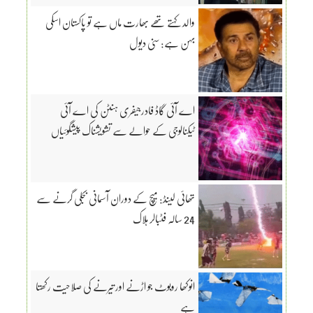
والد کہتے تھے بھارت ماں ہے تو پاکستان اسکی
بہن ہے: سنی دیول
اے آئی گاڈ فادرجیفری ہنٹن کی اے آئی
ٹیکنالوجی کے حوالے سے تشویشناک پیشگوئیاں
تھائی لینڈ: میچ کے دوران آسمانی بجلی گرنے سے
24 سالہ فٹبالر ہلاک
انوکھا روبوٹ جو اڑنے اور تیرنے کی صلاحیت رکھتا
ہے