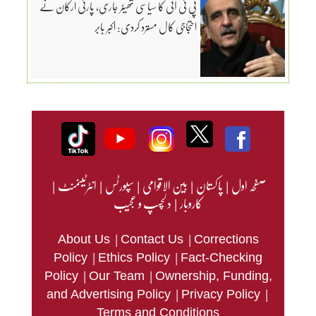
پی ٹی آئی کا سیاسی تھیٹر جاری، پارٹی ارکان نے
احتجاجی کال مسترد کردی: اکبر بابر
صفحہ اول
|
پاکستان
|
بین الاقوامی
|
سپورٹس
|
انٹرٹینمنٹ
|
کاروبار
|
دلچسپ و عجیب
|
|
About Us
Contact Us
Corrections
|
|
Policy
Ethics Policy
Fact-Checking
|
|
Policy
Our Team
Ownership, Funding,
|
|
and Advertising Policy
Privacy Policy
Terms and Conditions