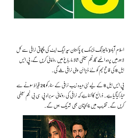
اسلام آباد(مانیٹرنگ ڈیسک) پاکستان سپر لیگ ایٹ کی چمچماتی ٹرافی سے کل
لاہورمیں پردہ اٹھے گا،نجم سیٹھی شالا مارباغ میں رونمائی کریں گے، پی ایس
ایل 8 کی فاتح ٹیم کو نئے ڈیزائن والی ٹرافی ملے گی۔
پی ایس ایل 8 کے لیے نئی دیدہ زیب ٹرافی کے سٹار کو 24 قیراط سونے سے
تیارکیاگیاہے۔ ذرائع کاکہناہے کہ ٹرافی کی رونمائی سربراہ پی سی بی نجم سیٹھی
کریں گے۔ تقریب میں 6 کپتان بھی شریک ہوں گے۔