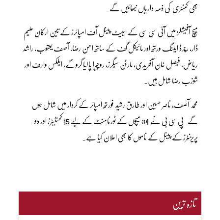
بھی کمنٹری کی ذمہ داریاں نبھائیں گے۔
میچ آفیشلز میں آئی سی سی کے ایلیٹ پینل آف امپائرز کے تین ارکان علیم
ڈار، رچرڈ ایلنگ ورتھ اور مائیکل گف کے ساتھ احسن رضا، آصف یعقوب، راشد
ریاض، فیصل خان آفریدی، مارٹن سیگرز، روچیرا پالیا گروگے، ایلکس وارف اور
شوزب رضا شامل ہیں۔
محمد آصف، ناصر حسین اور طارق رشید فورتھ امپائر کے کردار میں شامل ہوں
گے۔پی سی بی نے 34 میچوں کے ٹورنامنٹ کے لیے 15 کمنٹیٹرز اور دو
پریزنٹرز کے پینل کے ناموں کا بھی اعلان کیا ہے۔
تازہ ترین