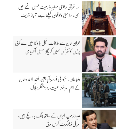
سہہ فریقی دفاعی معاہد جارحیت نہیں، خطے میں
امن، سلامتی وخوشحالی کیلئے ہے، شہباز شریف
عمران خان سے ملاقات، فیملی یا وکلا میں سے کوئی
پریس کانفرنس نہیں کریگا: سہیل آفریدی
بلوچستان، سکیورٹی فورسز آپریشن، فتنہ الہندوستان
کے اہم سرغنہ سمیت 5 دہشتگرد ہلاک
صدرٹرمپ ایران کے ساتھ جنگ ہار چکے ہیں،
امریکی ڈیموکریٹ کرس مرفی