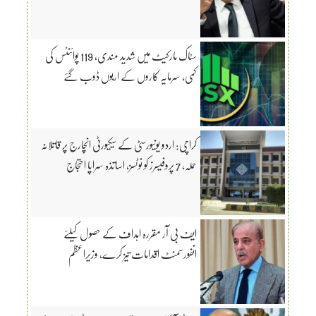
سٹاک مارکیٹ میں شدید مندی، 119 پوائنٹس کی
کمی، سرمایہ کاروں کے اربوں ڈوب گئے
کراچی: اردو یونیورسٹی کے سیکیورٹی انچارج پر قاتلانہ
حملہ، 7 پروفیسرز کو نوٹسز، اساتذہ سراپا احتجاج
ایف بی آر مقررہ اہداف کے حصول کیلئے
انفورسمنٹ اقدامات تیز کرے، وزیراعظم