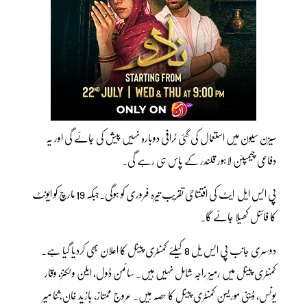
سیزن سیون میں استعمال کی گئی ٹرافی دوبارہ نہیں پیش کی جائے گی اور یہ
دفاعی چیمپئن لاہور قلندر کے پاس ہی رہے گی۔
پی ایس ایل ایٹ کی افتتاحی تقریب تیرہ فروری کو ہوگی۔جبکہ 19 مارچ کو ایونٹ
کا فائنل کھیلا جائے گا۔
دوسری جانب پی ایس یل 8 کیلئے کمنٹری پینل کا اعلان بھی کردیا گیا ہے۔
کمنٹری پینل میں رمیز راجہ شامل نہیں ہیں۔ سائمن ڈول، ایلن ولکنز، وقار
یونس، ڈینی موریسن کمنٹری پینل کا حصہ ہیں۔ عروج ممتاز، بازید خان،ثنا میر