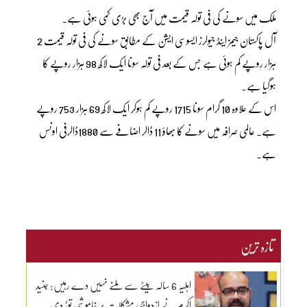
ملک میں سونے کی فی تولہ قیمت میں آج بھی بڑی کمی ہوئی ہے۔
آل پاکستان جیمز اینڈ جیولرز ایسوسی ایشن کے مطابق سونے کی فی تولہ قیمت 2
ہزار روپے کم ہوئی ہے جس کے بعد فی تولہ سونا ایک لاکھ 98 ہزار روپے کا
ہوگیا ہے۔
اس کے علاوہ 10 گرام سونا 1715 روپے کم ہوکر ایک لاکھ 69 ہزار 753 روپے
ہے۔ عالمی صرافہ میں سونے کا بھاؤ 11 ڈالر اضافے سے 1880ڈالرفی اونس
ہے۔
تازہ ترین
اہلیہ 6 سالہ بیٹے سے ملنے نہیں دے رہیں: جنید
اکرم نے ازدواجی مشکلات پر خاموشی توڑ دی