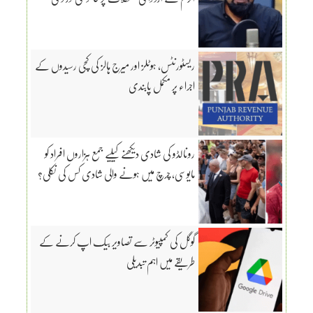
ریسٹورنٹس، ہوٹلز اور میرج ہالز کی کچی رسیدوں کے
اجراء پر مکمل پابندی
رونالڈو کی شادی دیکھنے کیلیے جمع ہزاروں افراد کو
مایوسی، چرچ میں ہونے والی شادی کس کی نکلی؟
گوگل کی کمپیوٹر سے تصاویر بیک اپ کرنے کے
طریقے میں اہم تبدیلی