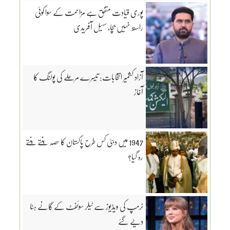
پوری قیادت متفق ہے مزاحمت کے سوا کوئی
راستہ نہیں بچا، سہیل آفریدی
آزاد کشمیر انتخابات: تیسرے مرحلے کی پولنگ کا
آغاز
1947 میں دبئی کس طرح پاکستان کا حصہ بنتے بنتے
رہ گیا؟
ٹرمپ کی ویڈیوز سے ٹیلر سوئفٹ کے گانے ہٹا
دیے گئے