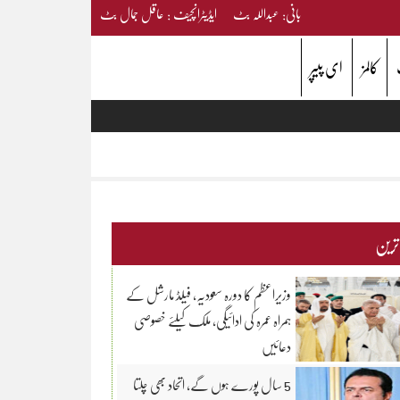
بانی: عبداللہ بٹ ایڈیٹرانچیف : عاقل جمال بٹ
کالمز
ای پیپر
 ترین
وزیراعظم کا دورہ سعودیہ، فیلڈ مارشل کے
ہمراہ عمرہ کی ادائیگی، ملک کیلئے خصوصی
دعائیں
5 سال پورے ہوں گے، اتحاد بھی چلتا