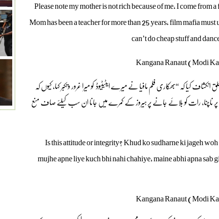
Please note my mother is not rich because of me, I come from a
Mom has been a teacher for more than 25 years, film mafia must
can’t do cheap stuff and danc
نکشاف کیا کہ “بھکاری فلم مافیا نے میرے ایٹیٹیوڈ کو میرا غرور وتکبر کہا، کیوں کہ
دیوں پر ناچنا، رات کو بلائے جانے پر ہیروز کے کمرے میں جانا ان سب کیلئے صاف منع
Is this attitude or integrity? Khud ko sudharne ki jageh wo
mujhe apne liye kuch bhi nahi chahiye, maine abhi apna sab gi