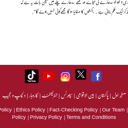
تداری؟ خود کو سدھارنے کی بجائے وہ مجھے سدھارنے چلے ہیں لیکن بات یہ ہے کہ
ر ایک فلم بنائی ہے . راکسشوں کا صفایا ہو گا مجھےکوئی نہیں بولے گا”۔
صفحہ اول
|
پاکستان
|
بین الاقوامی
|
سپورٹس
|
انٹرٹینمنٹ
|
کاروبار
|
دلچسپ و عجیب
|
|
|
Policy
Ethics Policy
Fact-Checking Policy
Our Team
|
|
Policy
Privacy Policy
Terms and Conditions