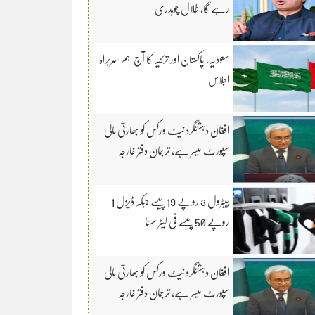
رہے گا، طلال چوہدری
سعودیہ، پاکستان اور ترکیہ کا آج اہم سربراہ
اجلاس
افغان دہشتگرد نیٹ ورکس کو بھارتی مالی
سپورٹ میسر ہے، ترجمان دفتر خارجہ
پیٹرول 3 روپے 19 پیسے جبکہ ڈیزل 1
روپے 50 پیسے فی لیٹر سستا
افغان دہشتگرد نیٹ ورکس کو بھارتی مالی
سپورٹ میسر ہے، ترجمان دفتر خارجہ