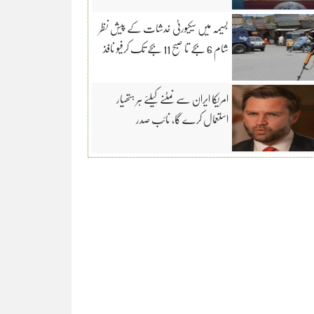
بسیمہ میں سیکیورٹی خدشات کے پیش نظر
شام 6 بجے تا صبح 11 بجے تک کرفیو نافذ
امریکا ایران سے نمٹنے کیلئے ہر ہتھیار
استعمال کرے گا، نائب صدر