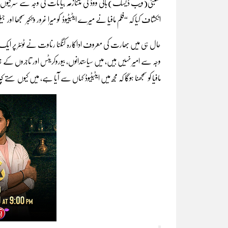
ممبئی(ویب ڈیسک)بالی ووڈ کی متنازعہ بیانات کی وجہ سے سرخیوں میں ر
انکشاف کیا کہ “فلم مافیا نے میرے ایٹیٹیوڈ کو میرا غرور وتکبر سمجھا اور 
حال ہی میں بھارت کی معروف اداکارہ کنگنا رناوت نے ٹوئٹر پر ای
مافیا کو سمجھنا ہوگا کہ مجھ میں ایٹیٹیوڈ کہاں سے آیا ہے، میں کیوں س