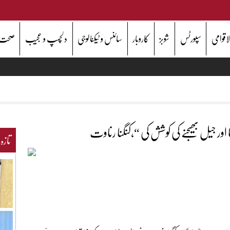
اقوامی
سپورٹس
شوبز
کاروبار
سائنس و ٹیکنالوجی
دلچسپ و عجیب
صحت
ھا اور جیل بھیجنے کی کوشش کی “،کنگنا رناوت
تازہ