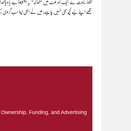
کنگنا رناوت نے ایک اور ٹوٹ میں لکھا کہ” یہ ایٹیٹیوڈ ہے یا دیان
مجھے اپنے لیے کچھ بھی نہیں چاہیے، میں نے ابھی اپنا سب گروی رکھ ک
|
Ownership, Funding, and Advertising