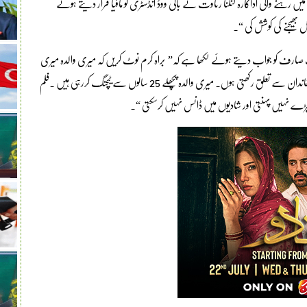
ہنے والی اداکارہ کنگنا رناوت نے بالی ووڈ انڈسٹری کو مافیا قرار دیتے ہوئے
جیل بھیجنے کی کوشش کی “۔
ک صارف کو جواب دیتے ہوئے لکھا ہے کہ” براہ کرم نوٹ کریں کہ میری والدہ میری
وجہ سے امیر نہیں ہیں، میں سیاستدانوں، بیوروکریٹس اور تاجروں کے خاندان سے تعلق رکھتی ہوں۔ میری والدہ پچھلے 25 سالوں سے ٹیچنگ کررہی ہیں ۔فلم
ستے کپڑے نہیں پہنتی اور شادیوں میں ڈانس نہیں کرسکتی “۔