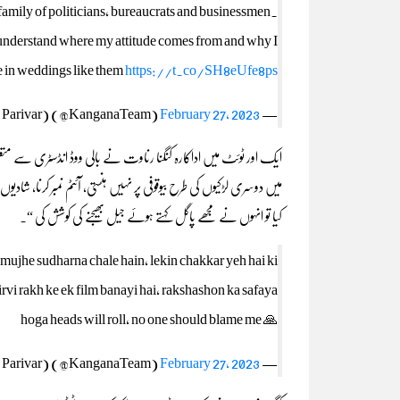
 family of politicians, bureaucrats and businessmen.
 understand where my attitude comes from and why I
e in weddings like them
https://t.co/SH8eUfe8ps
February 27, 2023
— Kangana Ranaut (Modi Ka Parivar) (@KanganaTeam)
ایک اور ٹوئٹ میں اداکارہ کنگنا رناوت نے بالی ووڈ انڈسٹری سے متعلق ا
میں دوسری لڑکیوں کی طرح بیوقوفی پر نہیں ہنستی، آئٹم نمبر کرنا، شا
کیا تو انہوں نے مجھے پاگل کہتے ہوئے جیل بھیجنے کی کوشش کی “۔
h mujhe sudharna chale hain, lekin chakkar yeh hai ki
rvi rakh ke ek film banayi hai, rakshashon ka safaya
hoga heads will roll, no one should blame me 🙏
February 27, 2023
— Kangana Ranaut (Modi Ka Parivar) (@KanganaTeam)