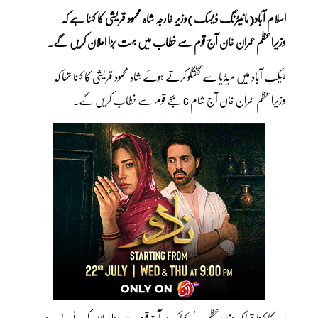
اسلام آباد(مانیٹرنگ ڈیسک)وزیر خارجہ شاہ محمود قریشی کا کہنا ہے کہ
وزیراعظم عمران خان آج قوم سے خطاب میں بہت بڑا اعلان کریں گے۔
جیکب آباد میں میڈیا سے گفتگو کرتے ہوئے شاہ محمود قریشی کا کہنا تھا کہ
وزیراعظم عمران خان آج شام 6 بجے قوم سے خطاب کریں گے۔
ان کا کہنا تھا کہ وزیراعظم نے کہا کہ وہ آج قوم سے بڑا اعلان کرنے جا رہے