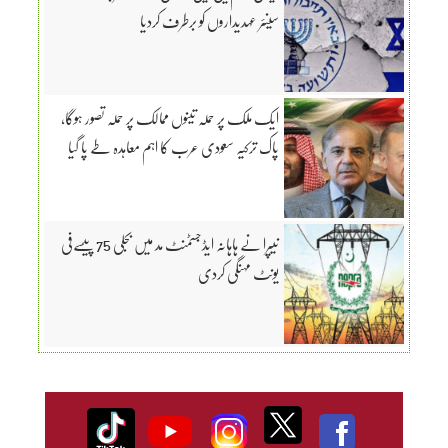
سینئر عہدیداروں کو برطرف کردیا
ایک ملک پر حملہ تینوں ممالک پر حملہ تصور ہوگا،
پاک ترکیہ سعودی عرب کا اہم معاہدہ طے پا گیا
نیپرا نے ہاہانہ ایڈجسٹمنٹ مد میں بجلی 75 پیسےفی
یونٹ مہنگی کردی