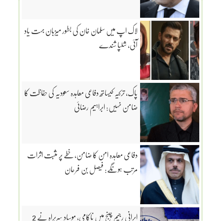
لاک اپ میں سلمان خان کی بطور میزبان بہت یاد
آئی، شلپا شندے
پاک، ترکیہ کیساتھ دفاعی معاہدہ سعودیہ کی حفاظت کا
ضامن نہیں: ابراہیم رضائی
دفاعی معاہدہ امن کا ضامن، خطے پر مثبت اثرات
مرتب ہونگے: فیصل بن فرحان
ایرانی رجیم چینج میں ناکامی، موساد سربراہ نے 2