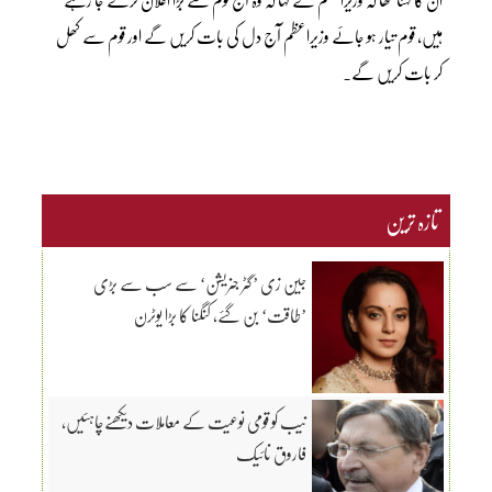
ہیں، قوم تیار ہو جائے وزیراعظم آج دل کی بات کریں گے اور قوم سے کھل
کر بات کریں گے۔
تازہ ترین
جین زی ’گٹر جنریشن‘ سے سب سے بڑی
’طاقت‘ بن گئے، کنگنا کا بڑا یوٹرن
نیب کو قومی نوعیت کے معاملات دیکھنےچاہئیں،
فاروق نائیک