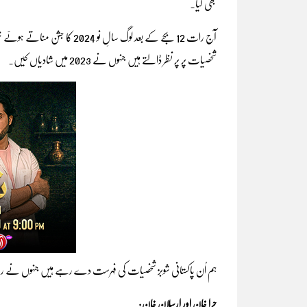
بھی کیا۔
آج رات 12 بجے کے بعد لوگ سال
شخصیات پر پر نظر ڈالتے ہیں جنہوں نے 2023 میں شادیاں کیں۔
ہم اُن پاکستانی شوبز شخصیات کی فہرست دے رہے ہیں جنہوں نے 
حرا خان اور ارسلان خان: