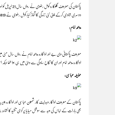
پاکستان کی معروف
دوسری شادی کرکے اپنی نئی زندگی کا آغاز کیا، کومل رضوی نے 2019 میں اپنے پہلے شوہر سے علیحدگی اختیار کر لی تھی۔
مدیحہ امام:
معروف پاکستانی وی جے اور اداکارہ مدیحہ امام نے رواں سال مئی میں ب
اداکارہ مدیحہ امام اور ان کا نکاح سادگی سے دبئی میں ہی ہوا تھا جبکہ اس
عنزیلہ عباسی:
پاکستان کے معروف اداکار و ہدایت کار شمعون عباسی اور اداکارہ جویر
بھی بارات کے لباس کی وجہ سے سوشل میڈیا پر کڑی تنقید کا نشانہ بنای