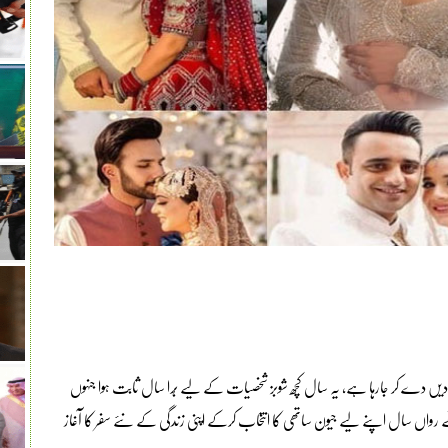
کئی یادیں دے کر جارہا ہے، یہ سال کچھ شوبز شخصیات کے لیے بُرا سال ثابت ہوا جنہوں
 نے رواں سال اپنے لیے جیون ساتھی کا انتخاب کرکے اپنی زندگی کے نئے سفر کا آغاز