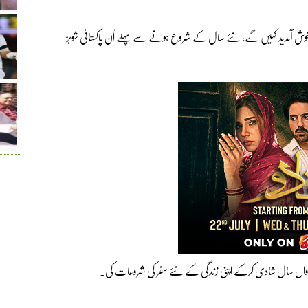
ِ نو 2024 کا جشن مناتے ہوئے خوش آمدید کہیں گے، نئے سال کے شروع ہونے سے پہلے اُن پاکستانی شوبز
رواں سال شادی کرکے اپنی زندگی کے نئے سفر کی شروعات کی۔