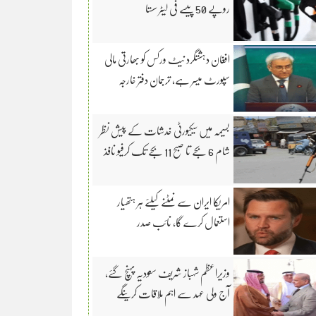
روپے 50 پیسے فی لیٹر سستا
افغان دہشتگرد نیٹ ورکس کو بھارتی مالی
سپورٹ میسر ہے، ترجمان دفتر خارجہ
بسیمہ میں سیکیورٹی خدشات کے پیش نظر
شام 6 بجے تا صبح 11 بجے تک کرفیو نافذ
امریکا ایران سے نمٹنے کیلئے ہر ہتھیار
استعمال کرے گا، نائب صدر
وزیراعظم شہباز شریف سعودیہ پہنچ گئے،
آج ولی عہد سے اہم ملاقات کرینگے