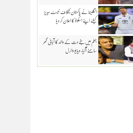
انگلینڈ نے پاکستان کیخلاف ٹیسٹ سیریز
کیلئے اپنے اسکواڈ کا اعلان کر دیا
جہلم میں سنجے دت کے والد کا آبائی گھر
سامنے آگیا، ویڈیو وائرل