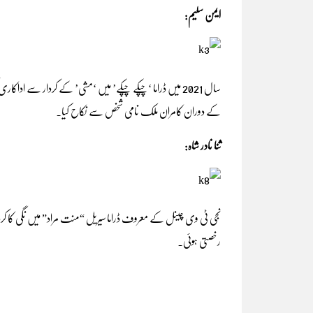
ایمن سلیم:
کے دوران کامران ملک نامی شخص سے نکاح کیا۔
ثنا نادر شاہ:
نجی ٹی وی چینل کے معروف ڈراما سیریل “منت مراد” میں نگی کا کردار اد
رخصتی ہوئی۔