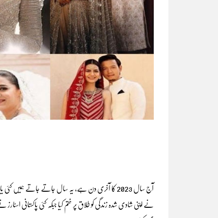
آج سال 2023 کا آخری دن ہے، یہ سال جاتے جاتے ہمیں 
نے اپنی شادی شدہ زندگی کو طلاق پر ختم کیا جبکہ کئی پاکستانی اسٹارز