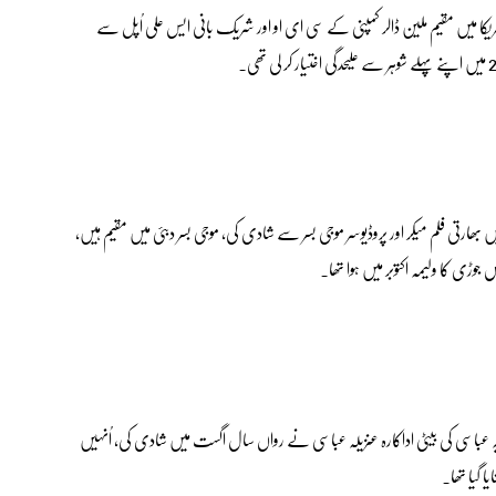
 گلوکارہ کومل رضوی نے رواں سال 21 اپریل کو امریکا میں مقیم ملین ڈالر کمپنی کے سی ای او اور شریک بانی ایس علی اُپل سے
ھارتی فلم میکر اور پروڈیوسر موجی بسر سے شادی کی، موجی بسر دبئی میں مقیم ہیں،
 جوڑی کا ولیمہ اکتوبر میں ہوا تھا۔
یہ عباسی کی بیٹی اداکارہ عنزیلہ عباسی نے رواں سال اگست میں شادی کی، اُنہیں
ا گیا تھا۔