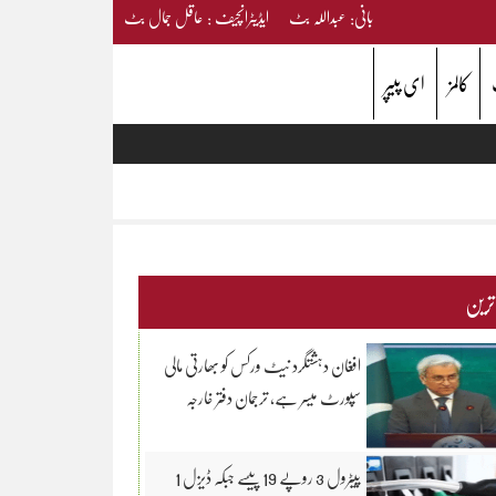
بانی: عبداللہ بٹ ایڈیٹرانچیف : عاقل جمال بٹ
کالمز
ای پیپر
 ترین
افغان دہشتگرد نیٹ ورکس کو بھارتی مالی
سپورٹ میسر ہے، ترجمان دفتر خارجہ
پیٹرول 3 روپے 19 پیسے جبکہ ڈیزل 1