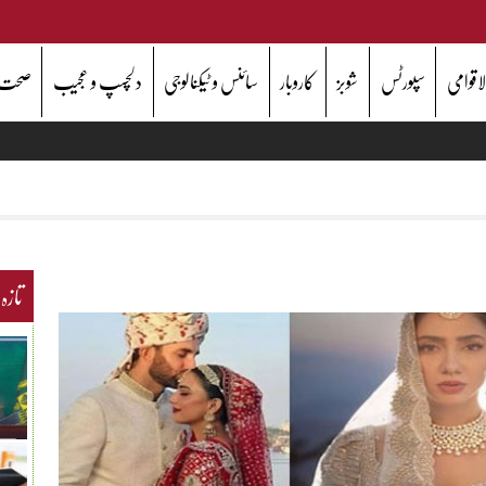
اقوامی
سپورٹس
شوبز
کاروبار
سائنس و ٹیکنالوجی
دلچسپ و عجیب
صحت
تازہ