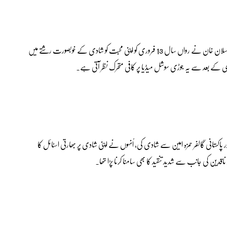
پاکستان شوبز انڈسٹری کی اُبھرتی ہوئی نوجوان اداکارہ حرا خان اور اداکار ارسلان خان نے رواں سال 13 فروری کو اپنی محبت کو شادی کے خوبصورت رشتے میں
ادی کے بعد سے یہ جوڑی سوشل میڈیا پر کافی متحرک نظر آتی ہے۔
ال 26 فروری کو اپنے دوست اور پاکستانی گالفر حمزہ امین سے شادی کی، اُنہوں نے اپنی شادی پر بھارتی اسٹائل کا
دین کی جانب سے شدید تنقید کا بھی سامنا کرنا پڑا تھا۔