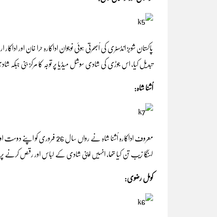
تبدیل کیا، اس جوڑی کی شادی سوشل میڈیا پر توجہ کا مرکز بنی جبکہ ش
اُشنا شاہ:
معروف اداکارہ اُشنا شاہ نے رواں س
لہنگا زیب تن کیا تھا، انہیں اپنی شادی کے لباس اور رقص کرنے پر ناق
کومل رضوی: