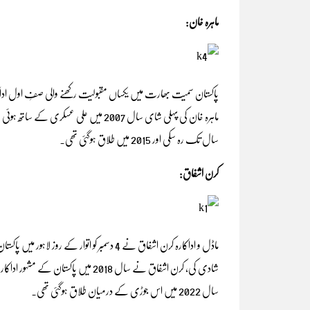
ماہرہ خان:
سال تک رہ سکی اور 2015 میں طلاق ہوگئی تھی۔
کرن اشفاق:
ماڈل و اداکارہ کرن اشفاق نے 4 دسمبر کو اتوار
شادی کی، کرن اشفاق نے سال 2018 میں
سال 2022 میں اس جوڑی کے درمیان طلاق ہوگئی تھی۔