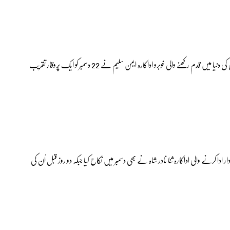
سال 2021 میں ڈراما ‘چپکے چپکے’ میں ‘مشی’ کے کردار سے اداکاری کی دنیا میں قدم رکھنے والی خوبرو اداکارہ ایمن سلیم نے 22 دسمبر کو ایک پُروقار تقریب
ا کرنے والی اداکارہ ثنا نادر شاہ نے بھی دسمبر میں نکاح کیا جبکہ دو روز قبل اُن کی