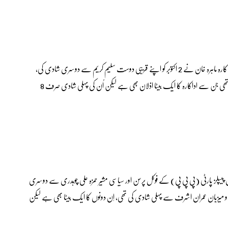
پاکستان سمیت بھارت میں یکساں مقبولیت رکھنے والی صفِ اول اداکارہ ماہرہ خان نے 2 اکتوبر کو اپنے قریبی دوست سلیم کریم سے دوسری شادی کی،
ماہرہ خان کی پہلی شای سال 2007 میں علی عسکری کے ساتھ ہوئی تھی جن سے اداکارہ کا ایک بیٹا اذلان بھی ہے لیکن اُن کی پہلی شادی صرف 8
 کے روز لاہور میں پاکستان پیپلز پارٹی (پی پی پی) کے فوکل پرسن اور سیاسی مشیر حمزہ علی چوہدری سے دوسری
 پاکستان کے مشہور اداکار و میزبان عمران اشرف سے پہلی شادی کی تھی، اِن دونوں کا ایک بیٹا بھی ہے لیکن