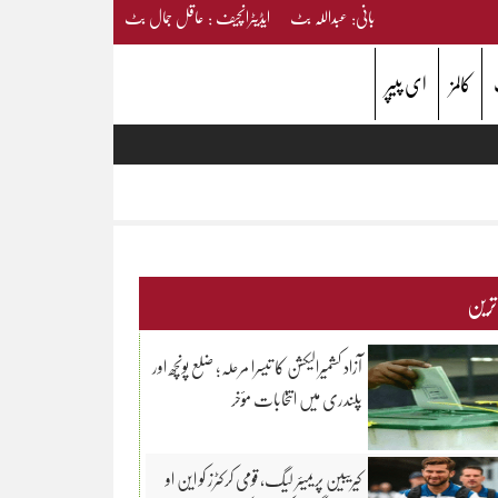
بانی: عبداللہ بٹ ایڈیٹرانچیف : عاقل جمال بٹ
کالمز
ای پیپر
 ترین
آزاد کشمیرالیکشن کا تیسرا مرحلہ؛ ضلع پونچھ اور
پلندری میں انتخابات مؤخر
کیریبین پریمیئر لیگ، قومی کرکٹرز کو این او