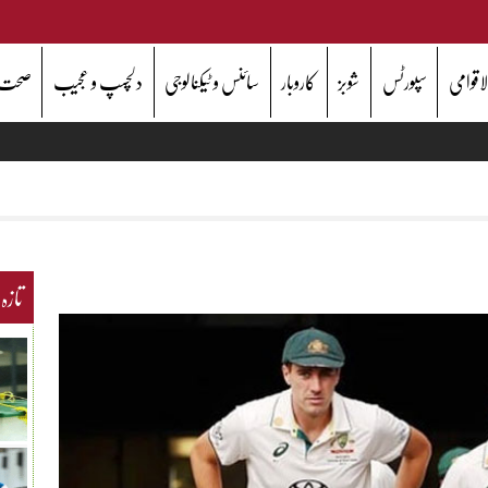
اقوامی
سپورٹس
شوبز
کاروبار
سائنس و ٹیکنالوجی
دلچسپ و عجیب
صحت
تازہ