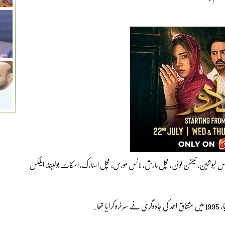
تھ، مارنس لبوشین، نیتھن لوئن، مچل مارش، لانس مورس، مچل اسٹارک، اسکاٹ بولینڈ، ایلکس