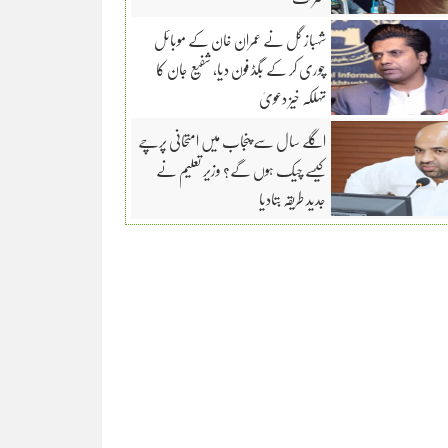
شہباز گل نے عمران خان کے موبائل
چوری کر کے بگڈ فون دیا، شفیع جان کا
تہلکہ خیز دعویٰ
اگلے سال سے پنجاب میں امتحانی پرچے
کیسے چیک ہوں گے؟ وزیر تعلیم نے
جدید طریقہ بتادیا