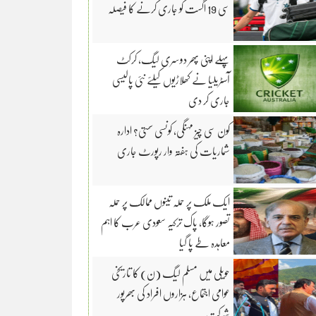
سی 19 اگست کو جاری کرنے کا فیصلہ
پہلے اپنی پھر دوسری لیگ، کرکٹ
آسٹریلیا نے کھلاڑیوں کیلئے نئی پالیسی
جاری کر دی
کون سی چیز مہنگی، کونسی سستی؟ ادارہ
شماریات کی ہفتہ وار رپورٹ جاری
ایک ملک پر حملہ تینوں ممالک پر حملہ
تصور ہوگا، پاک ترکیہ سعودی عرب کا اہم
معاہدہ طے پا گیا
حویلی میں مسلم لیگ (ن) کا تاریخی
عوامی اجتماع، ہزاروں افراد کی بھرپور
شرکت