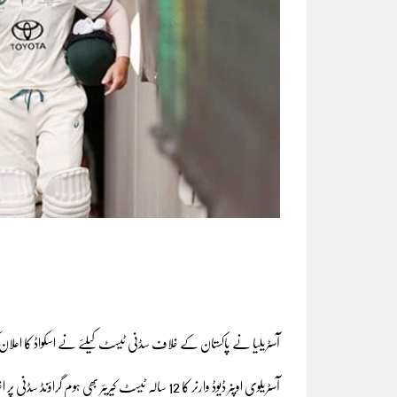
آسٹریلیا نے پاکستان کے خلاف سڈنی ٹیسٹ کیلئے نے اسکواڈ کا اعلان 