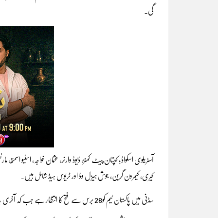
گی۔
آسٹریلوی اسکواڈ؛ کپتان پیٹ کمنز، ڈیوڈ وارنر، عثمان خواجہ، اسٹیو اسم
کیری، کیمرون گرین، جوش ہیزل وڈ اور ٹریوس ہیڈ شامل ہیں۔
سڈنی میں پاکستان ٹیم کو28 برس سے فتح کا انتظار ہے جب کہ آخری بار 1995 میں مشتاق احمد کی جادوگری نے سرخرو کرایا تھا۔