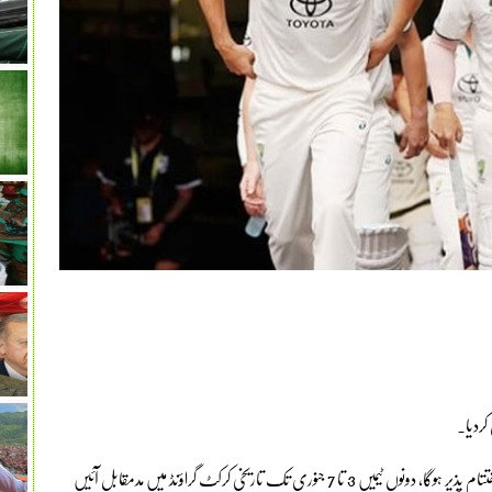
کردیا۔
آسٹریلوی اوپنر ڈیوڈ وارنر کا 12 سالہ ٹیسٹ کیریئر بھی ہوم گراؤنڈ سڈنی پر اختتام پذیر ہوگا، دونوں ٹیمیں 3 تا 7 جنوری تک تاریخی کرکٹ گراؤنڈ میں مدمقابل آئیں