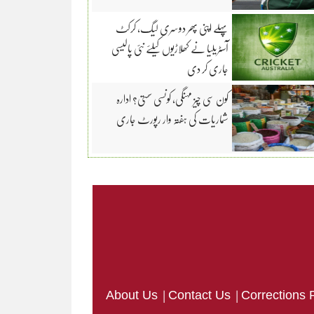
پہلے اپنی پھر دوسری لیگ، کرکٹ
آسٹریلیا نے کھلاڑیوں کیلئے نئی پالیسی
جاری کر دی
کون سی چیز مہنگی، کونسی سستی؟ ادارہ
شماریات کی ہفتہ وار رپورٹ جاری
|
|
About Us
Contact Us
Corrections 