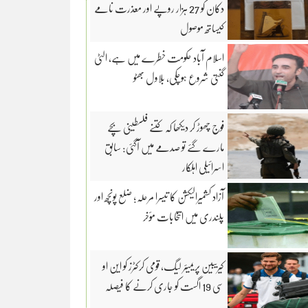
دکان کو 27 ہزار روپے اور معذرت نامے
کیساتھ موصول
اسلام آباد حکومت خطرے میں ہے، الٹی
گنتی شروع ہوچکی، بلاول بھٹو
فوج چھوڑ کر دیکھا کہ کتنے فلسطینی بچے
مارے گئے تو صدمے میں آگئی: سابق
اسرائیلی اہلکار
آزاد کشمیرالیکشن کا تیسرا مرحلہ؛ ضلع پونچھ اور
پلندری میں انتخابات مؤخر
کیریبین پریمیئر لیگ، قومی کرکٹرز کو این او
سی 19 اگست کو جاری کرنے کا فیصلہ