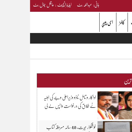
بانی: عبداللہ بٹ ایڈیٹرانچیف : عاقل جمال بٹ
کالمز
ای پیپر
 ترین
اداکار و تامل ناڈو وزیراعلیٰ وجے کی اہلیہ
نے طلاق کی درخواست واپس لے لی
خوشگوار حیرت، 40 سالہ مسروقہ کتاب