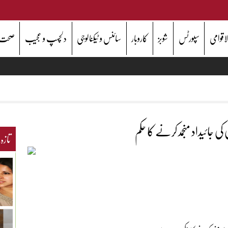
اقوامی
سپورٹس
شوبز
کاروبار
سائنس و ٹیکنالوجی
دلچسپ و عجیب
صحت
 جائیداد منجمد کرنے کا حکم
تازہ