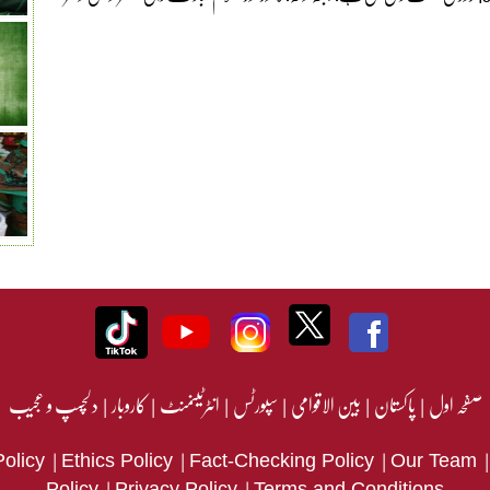
صفحہ اول
|
پاکستان
|
بین الاقوامی
|
سپورٹس
|
انٹرٹینمنٹ
|
کاروبار
|
دلچسپ و عجیب
|
|
|
Policy
Ethics Policy
Fact-Checking Policy
Our Team
|
|
Policy
Privacy Policy
Terms and Conditions