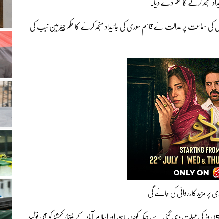
اد منجمد کرنے کا حکم دے دیا۔
سماعت پر عدالت نے قاسم سوری کی جائیداد منجمد کرنے کا حکم چیئرمین نیب کی
روی پر مزید کارروائی کی جائے گی۔
احتساب عدالت کی جانب سے قاسم سوری کو عدالت میں پیشی کیلئے 15 روز کی مہلت دی گئی ہے، جبکہ کوئٹہ، لاہور اور اسلام آباد کے ڈپٹی کمشنر کو بھی نوٹسز