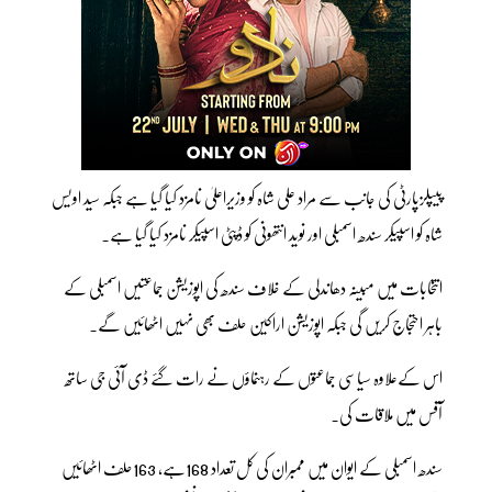
پیپلزپارٹی کی جانب سے مراد علی شاہ کو وزیراعلیٰ نامزد کیا گیا ہے جبکہ سید اویس
شاہ کو اسپیکر سندھ اسمبلی اور نوید انتھونی کو ڈپٹی اسپیکر نامزد کیا گیا ہے۔
انتخابات میں مبینہ دھاندلی کے خلاف سندھ کی اپوزیشن جماعتیں اسمبلی کے
باہر احتجاج کریں گی جبکہ اپوزیشن اراکین حلف بھی نہیں اٹھائیں گے۔
اس کےعلاوہ سیاسی جماعتوں کے رہنماؤں نے رات گئے ڈی آئی جی ساتھ
آفس میں ملاقات کی۔
سندھ اسمبلی کے ایوان میں ممبران کی کل تعداد 168ہے، 163حلف اٹھائیں