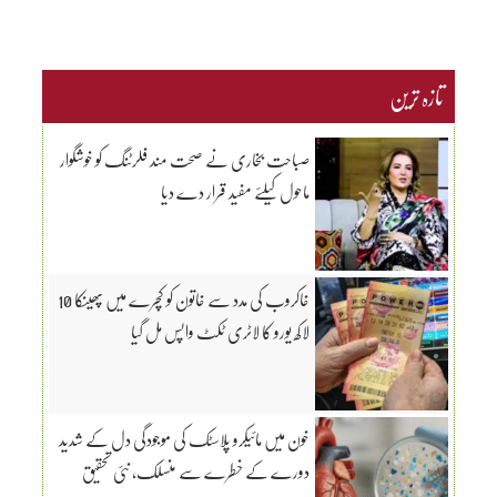
تازہ ترین
صباحت بخاری نے صحت مند فلرٹنگ کو خوشگوار
ماحول کیلئے مفید قرار دے دیا
خاکروب کی مدد سے خاتون کو کچرے میں پھینکا 10
لاکھ یورو کا لاٹری ٹکٹ واپس مل گیا
خون میں مائیکرو پلاسٹک کی موجودگی دل کے شدید
دورے کے خطرے سے منسلک، نئی تحقیق