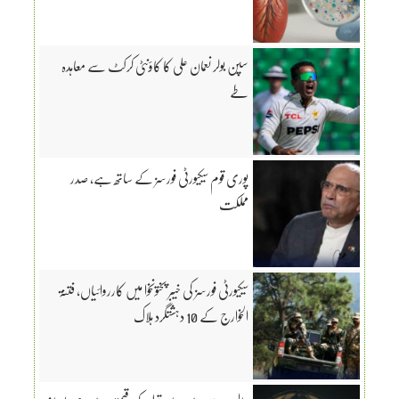
سپن بولر نعمان علی کا کاؤنٹی کرکٹ سے معاہدہ
طے
پوری قوم سیکیورٹی فورسز کے ساتھ ہے، صدر
مملکت
سیکیورٹی فورسز کی خیبر پختونخوا میں کارروائیاں، فتنۃ
الخوارج کے 10 دہشتگرد ہلاک