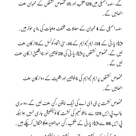
گے، سندھ اسمبلی میں128منتخب اور 35 مخصوص نشستوں کے ممبران حلف
اٹھائیں گے۔
سندھ اسمبلی کے 4 ممبران کے معاملات مختلف وجوہات کی بنا پر مؤخر ہیں۔
پیپلز پارٹی کے 114، ایم کیو ایم کے36، سنی اتحاد کونسل کے9ارکان حلف
لیں گے، مخصوص نشستوں پر پیپلز پارٹی کی 20خواتین اور 6 اقلیتی ارکان حلف
لیں گے۔
مخصوص نشستوں پر ایم کیو ایم کی 6خواتین اور اقلیت کے دو ارکان حلف
اٹھائیں گے۔
مخصوص نشست پر جی ڈی اے کی ایک خاتون رکن حلف لیں گے، دوسری
جانب پی ایس 129 سے حافظ نعیم کی نشست کا نوٹیفکیشن جاری نہیں ہوا جبکہ
پی ایس 80 سے پیپلز پارٹی کے منتخب رکن عبدالعزیز جونیجو انتقال کرچکے ہیں۔