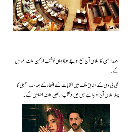
سندھ اسمبلی کا اجلاس آ ج صبح 11 بجے ہوگا جہاں نومنتخب اراکین حلف اٹھائیں
گے۔
نجی ٹی وی کے مطابق ملک میں انتخابات کے انعقاد کے بعد سندھ اسمبلی کا
پہلا اجلاس آج ہو رہا ہے جس میں نومنتخب اراکین حلف اُٹھائیں گے۔