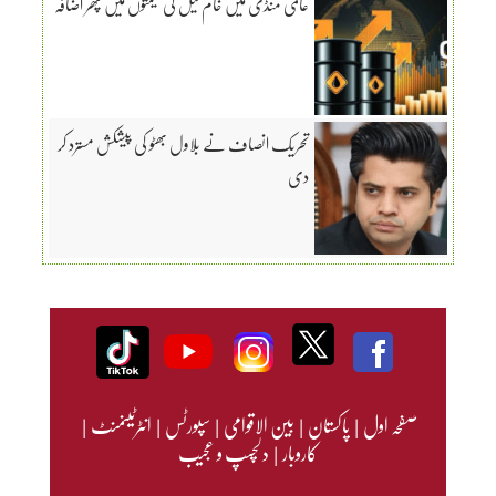
عالمی منڈی میں خام تیل کی قیمتوں میں پھر اضافہ
تحریک انصاف نے بلاول بھٹو کی پیشکش مسترد کر
دی
صفحہ اول
|
پاکستان
|
بین الاقوامی
|
سپورٹس
|
انٹرٹینمنٹ
|
کاروبار
|
دلچسپ و عجیب