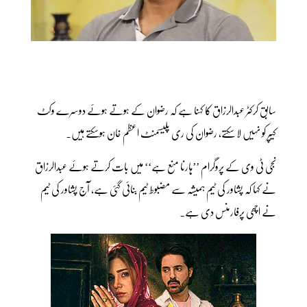
سابق کرکٹر عبدالرزاق کا کہنا ہے کہ رضوان کے ہوتے ہوئے دوسرے وکٹ
کیپر کو نہیں لا سکتے، رضوان کی ری پلیسمنٹ اعظم خان ہوسکتے ہیں۔
نجی ٹی وی کے پروگرام ’’ہارنا منع ہے‘‘ میں بات کرتے ہوئے عبدالرزاق
نے کہا کہ پشاور کی ٹیم ہمیشہ سے مضبوط ٹیم بنائی گئی ہے، آج پشاور کی ٹیم
نے اچھی پرفارمنس دی ہے۔