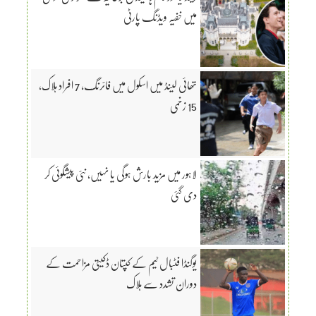
میں خفیہ ویڈنگ پارٹی
تھائی لینڈ میں اسکول میں فائرنگ، 7 افراد ہلاک،
15 زخمی
لاہور میں مزید بارش ہوگی یا نہیں، نئی پیشگوئی کر
دی گئی
یوگنڈا فٹبال ٹیم کے کپتان ڈکیتی مزاحمت کے
دوران تشدد سے ہلاک