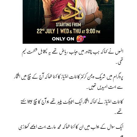
انہوں نے کہا کہ جب پشاور میں وہاب ریاض تھے یہ ناقابل شکست ٹیم
تھی۔
پروگرام میں شریک ویمن کرکٹر کائنات امتیاز کا کہنا تھا کہ آج کے میچ میں افتخار
سے بہت امیدیں تھیں۔
کائنات امتیاز نے کہا کہ افتخار ایک امپیکٹ پلیئر تھے جو آج کا میچ جیتوا سکتے
تھے۔
ایک سوال کے جواب میں ان کا کہنا تھا کہ محمد حارث بہت اچھے کھلاڑی
ہیں۔