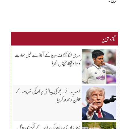
تازہ ترین
سری لنکا کیخلاف سیریز کے آغاز سے قبل بھارت
کو بڑا دھچکا، کپتان انجرڈ
ٹرمپ نے بچے کی پیدائش پر امریکی شہریت کے
قانون کو محدود کردیا
زینڈایا اور ٹام ہالینڈ کی برطانیہ کے لگژری ہوٹل