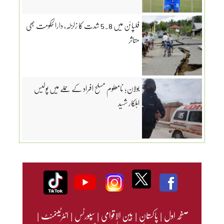
فلپائن میں 5.8 شدت کا زلزلہ، دارالحکومت بھی
متاثر
بولان؛ نامعلوم مسلح افراد کے حملے میں پولیس
اہلکار شہید
صفحہ اول
|
پاکستان
|
بین الاقوامی
|
سپورٹس
|
انٹرٹینمنٹ
|