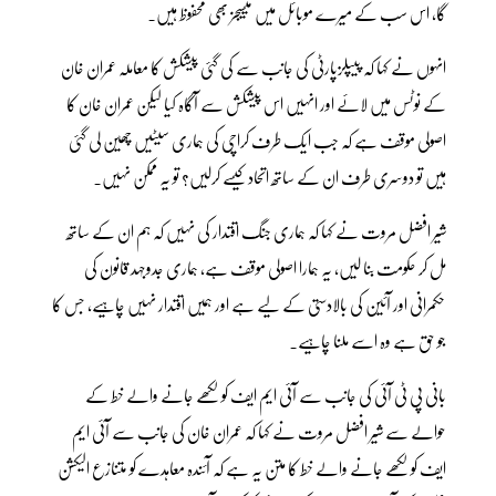
گا، اس سب کے میرے موبائل میں میسیجز بھی محفوظ ہیں۔
انہوں نے کہا کہ پیپلزپارٹی کی جانب سے کی گئی پیشکش کا معاملہ عمران خان
کے نوٹس میں لائے اور انہیں اس پیشکش سے آگاہ کیا لیکن عمران خان کا
اصولی موقف ہے کہ جب ایک طرف کراچی کی ہماری سیٹیں چھین لی گئی
ہیں تو دوسری طرف ان کے ساتھ اتحاد کیسے کرلیں؟ تو یہ ممکن نہیں۔
شیر افضل مروت نے کہا کہ ہماری جنگ اقتدار کی نہیں کہ ہم ان کے ساتھ
مل کر حکومت بنا لیں، یہ ہمارا اصولی موقف ہے، ہماری جدوجہد قانون کی
حکمرانی اور آئین کی بالادستی کے لیے ہے اور ہمیں اقتدار نہیں چاہیے، جس کا
جو حق ہے وہ اسے ملنا چاہیے۔
بانی پی ٹی آئی کی جانب سے آئی ایم ایف کو لکھے جانے والے خط کے
حوالے سے شیر افضل مروت نے کہا کہ عمران خان کی جانب سے آئی ایم
ایف کو لکھے جانے والے خط کا متن یہ ہے کہ آئندہ معاہدے کو متنازع الیکشن