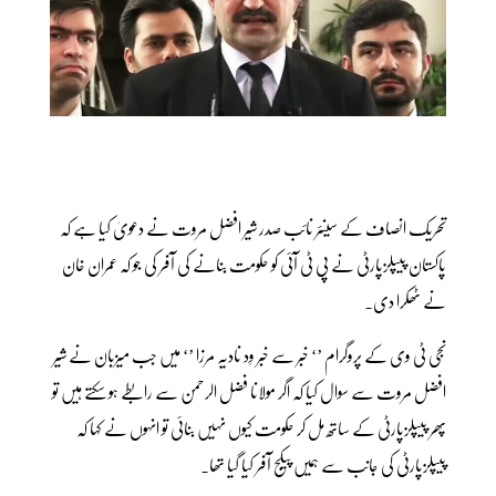
تحریک انصاف کے سینئر نائب صدر شیر افضل مروت نے دعویٰ کیا ہے کہ
پاکستان پیپلزپارٹی نے پی ٹی آئی کو حکومت بنانے کی آفر کی جو کہ عمران خان
نے ٹھکرا دی۔
نجی ٹی وی کے پروگرام ’‘ خبر سے خبر وِد نادیہ مرزا ’‘ میں جب میزبان نے شیر
افضل مروت سے سوال کیا کہ اگر مولانا فضل الرحمن سے رابطے ہو سکتے ہیں تو
پھر پیپلزپارٹی کے ساتھ مل کر حکومت کیوں نہیں بنائی تو انہوں نے کہا کہ
پیپلزپارٹی کی جانب سے ہمیں پیکج آفر کیا گیا تھا۔