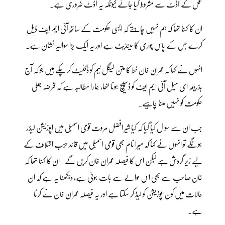
عمل کے آڈٹ سے مشروط کیا جائے کیونکہ یہ آڈٹ ضروری ہے۔
ان کا کہنا تھا کہ ہم نہیں چاہتے کہ ایسی حکومت کے ساتھ آئی ایم ایف ڈیل
کرے جس کے پاس چوری کا مینڈیٹ ہے اور یہ ایک بڑا سوالیہ نشان ہے۔
انہوں نے کہا کہ عمران خان خط کا متن لیگل ٹیم کو ڈکٹیٹ کر چکے ہیں جو کہ آج
بذریعہ ای میل آئی ایم ایف کو ڈسپیچ ہونا تھا، ہمارا مطالبہ ہے کہ قرضہ جعلی
حکومت کو نہیں ملنا چاہیے۔
جب ان سے سوال کیا گیا کہ کیا شیر افضل مروت قومی اسمبلی میں اپوزیشن لیڈر
ہونگے تو انہوں نے کہا کہ میرا نام بھی قومی اسمبلی میں قائد حزب اختلاف کے
لیے زیر گردش ہے لیکن اس کا فیصلہ عمران خان کریں گے۔ ان کا کہنا تھا کہ
خان صاحب سے بھی اس حوالے سے بات ہوئی ہے، دیکھنا یہ ہے کہ ان
حالات میں کون اپوزیشن کو لیڈ کر سکتا ہے اور یہ فیصلہ عمران خان نے کرنا
ہے۔