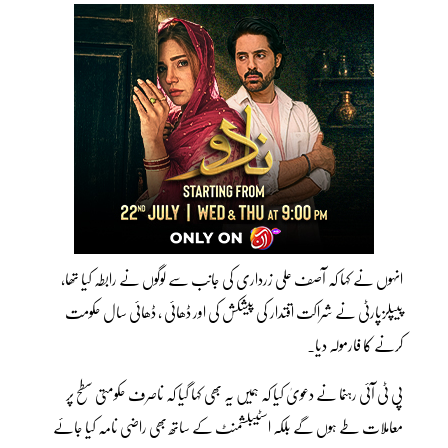
انہوں نے کہا کہ آصف علی زرداری کی جانب سے لوگوں نے رابطہ کیا تھا،
پیپلزپارٹی نے شراکت اقتدار کی پیشکش کی اور ڈھائی ، ڈھائی سال حکومت
کرنے کا فارمولہ دیا۔
پی ٹی آئی رہنما نے دعویٰ کیا کہ ہمیں یہ بھی کہا گیا کہ ناصرف حکومتی سطح پر
معاملات طے ہوں گے بلکہ اسٹیبلشمنٹ کے ساتھ بھی راضی نامہ کیا جائے