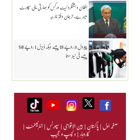
افغان دہشتگرد نیٹ ورکس کو بھارتی مالی سپورٹ
میسر ہے، ترجمان دفتر خارجہ
پیٹرول 3 روپے 19 پیسے جبکہ ڈیزل 1 روپے 50
پیسے فی لیٹر سستا
صفحہ اول
|
پاکستان
|
بین الاقوامی
|
سپورٹس
|
انٹرٹینمنٹ
|
کاروبار
|
دلچسپ و عجیب