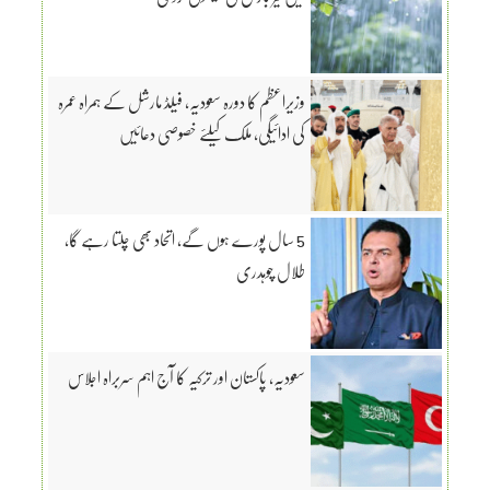
وزیراعظم کا دورہ سعودیہ، فیلڈ مارشل کے ہمراہ عمرہ
کی ادائیگی، ملک کیلئے خصوصی دعائیں
5 سال پورے ہوں گے، اتحاد بھی چلتا رہے گا،
طلال چوہدری
سعودیہ، پاکستان اور ترکیہ کا آج اہم سربراہ اجلاس