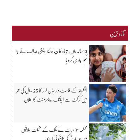
تازہ ترین
13سالہ ماں ، 7ماہ کا بیٹا:بنگلا دیشی عدالت نے بڑا
حکم جاری کر دیا
انگلینڈ کے فاسٹ بولر جان ٹرنر کا 25 سال کی عمر
میں کرکٹ سے اچانک ریٹائرمنٹ کا اعلان
محکمہ موسمیات نے ملک کے مختلف علاقوں
میں تیز بارش کی پیشگوئی کردی