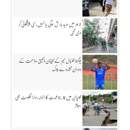
لاہور میں مزید بارش ہوگی یا نہیں، نئی پیشگوئی کر
دی گئی
یوگنڈا فٹبال ٹیم کے کپتان ڈکیتی مزاحمت کے
دوران تشدد سے ہلاک
فلپائن میں 5.8 شدت کا زلزلہ، دارالحکومت بھی
متاثر