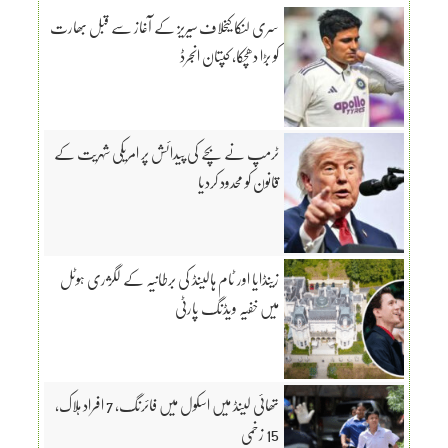
سری لنکا کیخلاف سیریز کے آغاز سے قبل بھارت
کو بڑا دھچکا، کپتان انجرڈ
ٹرمپ نے بچے کی پیدائش پر امریکی شہریت کے
قانون کو محدود کردیا
زینڈایا اور ٹام ہالینڈ کی برطانیہ کے لگژری ہوٹل
میں خفیہ ویڈنگ پارٹی
تھائی لینڈ میں اسکول میں فائرنگ، 7 افراد ہلاک،
15 زخمی