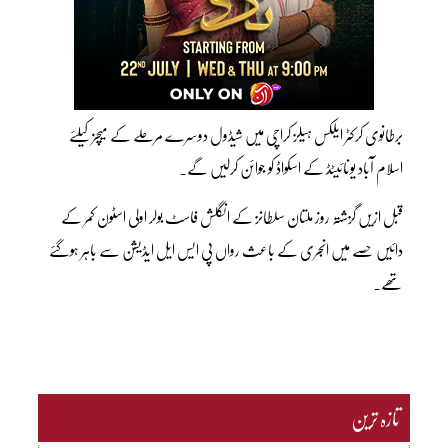
برطانوی کرکٹر ایلکس ہیلز کراچی میں شیڈول دوسرے مرحلے کے میچز کیلئے
اسلام آباد یونائیٹڈ کے اسکواڈ کو جوائن کرلیں گے۔
قبل ازیں گزشتہ روز ملتان سلطانز کے انگلش فاسٹ بولر اولی اسٹون کمر کے
دائیں حصے میں انجری کے باعث رواں پی ایس ایل ایڈیشن سے باہر ہوگئے
تھے۔
تازہ ترین