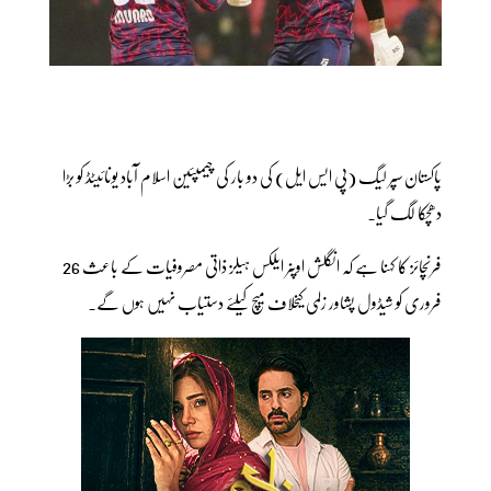
پاکستان سپر لیگ (پی ایس ایل) کی دو بار کی چیمپئین اسلام آباد یونائیٹڈ کو بڑا
دھچکا لگ گیا۔
فرنچائز کا کہنا ہے کہ انگلش اوپنر ایلکس ہیلز ذاتی مصروفیات کے باعث 26
فروری کو شیڈول پشاور زلمی کیخلاف میچ کیلئے دستیاب نہیں ہوں گے۔