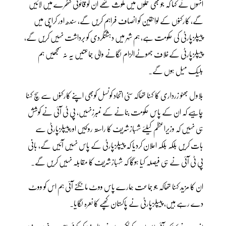
انہوں نے کہا کہ جو بھی حملوں میں ملوث تھے ان کو قانونی کٹھرے میں لائیں
گے، کارکنوں کے لواحقین کو انصاف فراہم کریں گے، سندھ اور کراچی میں
پیپلزپارٹی کی حکومت ہے، ہم شہر میں دہشتگردی کو برداشت نہیں کریں گے،
پیپلزپارٹی کےخلاف جھوٹےالزام لگانے والی جماعتیں یہ نہ سمجھیں ہم
بلیک میل ہوں گے۔
بلاول بھٹو زرداری کا کہنا تھاکہ سنی اتحاد کونسل کوبھی اپنے کارکنوں سے سچ کہنا
چاہیے کہ ان کے پاس حکومت بنانے کے نمبرزنہیں، پی ٹی آئی نے کوشش
ہی نہیں کہ وزیراعظم کیلئے شہبازشریف کا راستہ روکیں اورپیپلزپارٹی سے
بات کریں بلکہ بلکہ اعلان کردیا کہ پیپلزپارٹی کے پاس نہیں آئیں گے، بانی
پی ٹی آئی نے ہی فیصلہ کیا ہوگا کہ شہبازشریف کا مقابلہ نہیں کریں گے۔
ان کا مزید کہنا تھاکہ جو جماعت ہمارے پاس ووٹ مانگنے آئی ہم اس کو ووٹ
دے رہے ہیں، پیپلزپارٹی نے پاکستان کھپے کا نعرہ لگایا۔