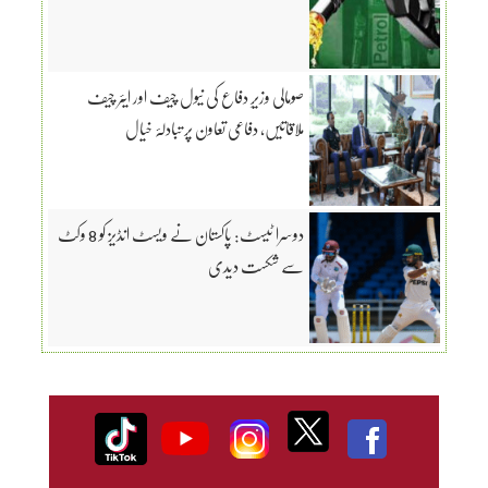
صومالی وزیرِ دفاع کی نیول چیف اور ایئر چیف
ملاقاتیں، دفاعی تعاون پر تبادلۂ خیال
دوسرا ٹیسٹ: پاکستان نے ویسٹ انڈیز کو 8 وکٹ
سے شکست دیدی