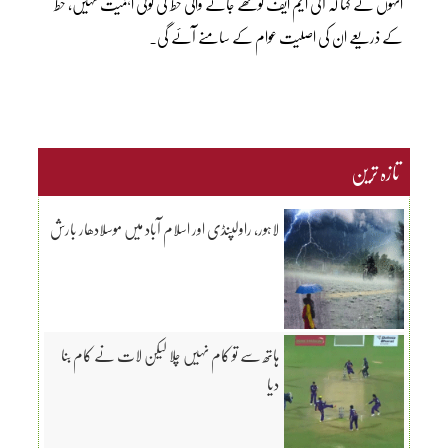
انہوں نے کہا کہ آئی ایم ایف کولکھے جانے والی خط کی کوئی اہمیت نہیں، خط
کے ذریعے ان کی اصلیت عوام کے سامنے آئے گی۔
تازہ ترین
لاہور، راولپنڈی اور اسلام آباد میں موسلادھار بارش
ہاتھ سے تو کام نہیں چلا لیکن لات نے کام بنا
دیا