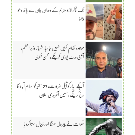
ٹک ٹاکر لائیو سٹریم کے دوران جان سے ہاتھ دھو
بیٹھا
موجودہ نظام کہیں نہیں جا رہا، شہباز وزیر اعظم،
آئینی مدت پوری کرینگے: محسن نقوی
آپکے لیڈر کو آپکی ضرورت، 27 ستمبر کو اسلام آباد کا
رخ کرینگے: سہیل آفریدی اعلان
حکومت نے پیٹرول مہنگا او ر ڈیزل سستا کردیا