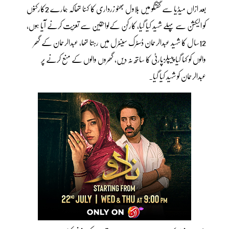
بعد ازاں میڈیا سے گفتگو میں بلاول بھٹو زرداری کا کہنا تھاکہ ہمارے 2کارکنوں
کو الیکشن سے پہلے شہید کیا گیا، کارکن کےلواحقین سے تعزیت کرنے آیا ہوں،
12سال کا شہید عبدالرحمان ڈسٹرک سینٹرل میں رہتا تھا، عبدالرحمان کے گھر
والوں کو کہا گیا پیپلزپارٹی کا ساتھ نہ دیں، گھروں والوں کے منع کرنے پر
عبدالرحمان کو شہید کیا گیا۔