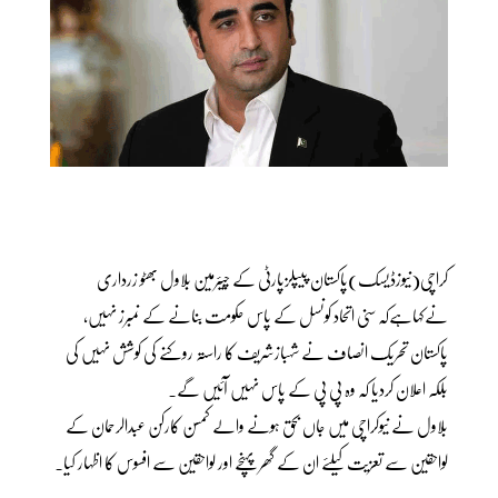
کراچی(نیوزڈیسک)پاکستان پیپلزپارٹی کے چیئرمین بلاول بھٹو زرداری
نےکہاہےکہ سنی اتحاد کونسل کے پاس حکومت بنانے کے نمبرز نہیں،
پاکستان تحریک انصاف نے شہبازشریف کا راستہ روکنے کی کوشش نہیں کی
بلکہ اعلان کردیا کہ وہ پی پی کے پاس نہیں آئیں گے۔
بلاول نے نیوکراچی میں جاں بحق ہونے والے کمسن کارکن عبدالرحمان کے
لواحقین سے تعزیت کیلئے ان کے گھر پہنچے اور لواحقین سے افسوس کا اظہار کیا۔