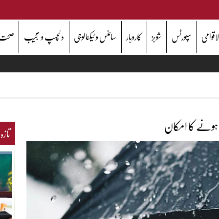
اقوامی
سپورٹس
شوبز
کاروبار
سائنس و ٹیکنالوجی
دلچسپ و عجیب
صحت
ل ہونے کا امکان
تازہ