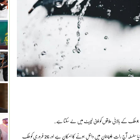
 جو ملک کے بالائی علاقوں کو اپنی لپیٹ میں لے سکتا ہے۔
نجی ٹی وی کے مطابق محکمہ موسمیات کا کہنا ہے کہ مغربی ہواؤں کا نیا سلسلہ آج رات بلوچستان میں داخل ہونے کا امکان ہے اور 26 فروری کو ملک