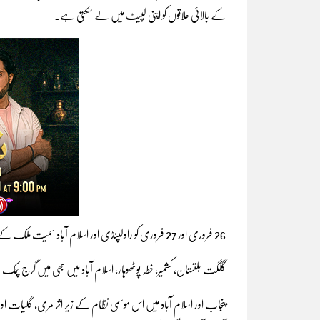
کے بالائی علاقوں کو اپنی لپیٹ میں لے سکتی ہے۔
26 فروری اور 27 فروری کو راولپنڈی اور اسلام آباد سمیت ملک کے بالائی علاقوں میں مزید بارش اور برفباری کا امکان ہے۔
گلگت بلتستان، کشمیر، خطہ پوٹھوہار، اسلام آباد میں بھی میں گرج چ
پنجاب اور اسلام آباد میں اس موسمی نظام کے زیر اثر مری، گلیات اور 