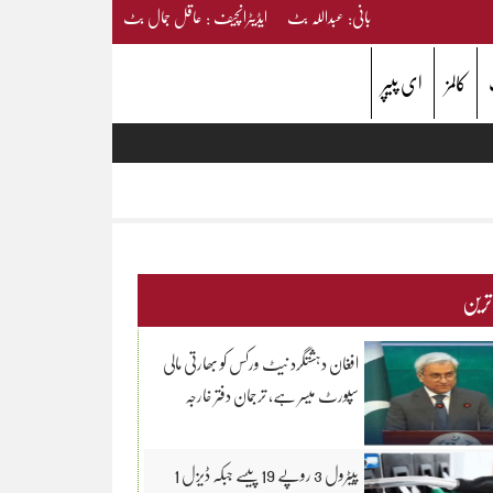
بانی: عبداللہ بٹ ایڈیٹرانچیف : عاقل جمال بٹ
کالمز
ای پیپر
 ترین
افغان دہشتگرد نیٹ ورکس کو بھارتی مالی
سپورٹ میسر ہے، ترجمان دفتر خارجہ
پیٹرول 3 روپے 19 پیسے جبکہ ڈیزل 1