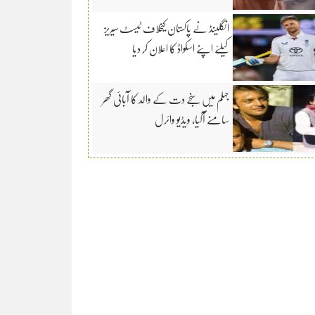
انگلینڈ نے پاکستان کیخلاف ٹیسٹ سیریز
کیلئے اپنے اسکواڈ کا اعلان کر دیا
جہلم میں سنجے دت کے والد کا آبائی گھر
سامنے آگیا، ویڈیو وائرل