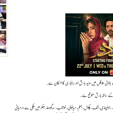
مک کے ساتھ بارش متوقع ہے۔
راولپنڈی، اٹک، چکوال، جہلم، میانوالی، خوشاب، سرگودھا، بھکر میں ہلکی سے درمیانی