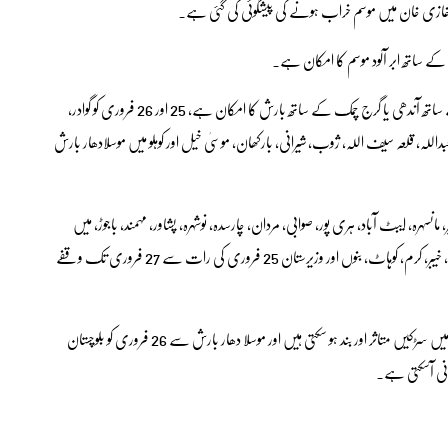
ہ غازی خان میں موسم خراب ہونے کی پیشگوئی کی گئی ہے۔
بلوچستان میں چاغی، نوشکی، خاران، پنجگور میں چند موسلا دھار بارشوں کے ساتھ آندھی یا گرج چمک کے ساتھ بارش کا امکان ہے، 25 اور 26 فروری کو گوادر،
داللہ، قلعہ سیف اللہ، ژوب، شیرانی، بارکھان، موسیٰ خیل اور کوہلو میں موسلادھار بارش
 مانسہرہ، ایبٹ آباد، ہری پور، صوابی، مردان، چارسدہ، نوشہرہ، پشاور، مہمند، باجوڑ، میں
آندھی یا گرج چمک کے ساتھ بارش (پہاڑوں پر برفباری) متوقع ہے، خیبر، کرم، کوہاٹ، بنوں اور وزیرستان 25 فروری کی رات سے 27 فروری تک وقفے
موسم کی ایڈوائزری میں کہا گیا ہے کہ برف باری سے شمالی بلوچستان میں سڑکیں متاثر اور بند ہو سکتی ہیں اور موسلا دھار بارش سے 26 فروری کو بلوچستان
یانی آسکتی ہے۔