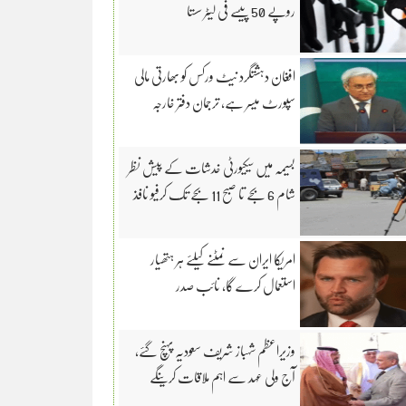
روپے 50 پیسے فی لیٹر سستا
افغان دہشتگرد نیٹ ورکس کو بھارتی مالی
سپورٹ میسر ہے، ترجمان دفتر خارجہ
بسیمہ میں سیکیورٹی خدشات کے پیش نظر
شام 6 بجے تا صبح 11 بجے تک کرفیو نافذ
امریکا ایران سے نمٹنے کیلئے ہر ہتھیار
استعمال کرے گا، نائب صدر
وزیراعظم شہباز شریف سعودیہ پہنچ گئے،
آج ولی عہد سے اہم ملاقات کرینگے