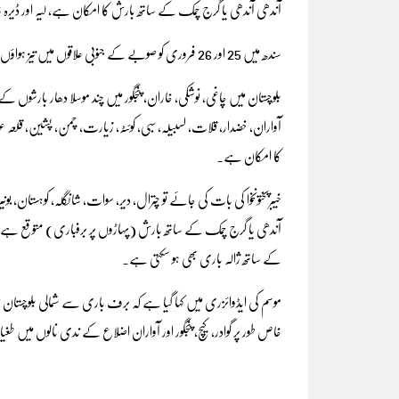
آندھی آندھی یا گرج چمک کے ساتھ بارش کا امکان ہے، لیہ اور ڈیر
سندھ میں 25 اور 26 فروری کو صوبے کے جنوبی علاقوں میں تیز ہواؤں کے ساتھ ابر آلود موسم کا امکان ہے۔
آواران، خضدار، قلات، لسبیلہ، سبی، کوئٹہ، زیارت، چمن، پشین، قلعہ عب
کا امکان ہے۔
خیبرپختونخوا کی بات کی جائے تو چترال، دیر، سوات، شانگلہ، کوہستان، بونیر،
کے ساتھ ژالہ باری بھی ہو سکتی ہے۔
خاص طور پر گوادر، کیچ، پنجگور اور آواران اضلاع کے ندی نالوں میں طغ