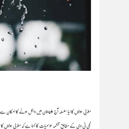
مغربی ہواؤں کا نیا سلسلہ آج بلوچستان میں داخل ہونے کا امکان ہے