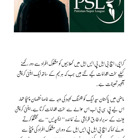
کراچی: ایچ بی ایل پی ایس ایل میں کھلاڑیوں کو مشکوک افراد سے دور رکھنے
کیلیے سخت اقدامات کیے گئے ہیں جب کہ ہر ٹیم کے ساتھ ایک اینٹی کرپشن
آفیسر تعینات ہے۔
ماضی میں پاکستان سپر لیگ کو فکسنگ کیسز کی وجہ سے خاصا نقصان پہنچا تھا،
اس لیے پی سی بی اب اس حوالے سے سخت اقدامات کرتا ہے، اینٹی کرپشن
یونٹ کے سربراہ طارق قریشی نے نمائندہ ’’ ایکسپریس‘‘ سے گفتگو کرتے
ہوئے کہا کہ ایچ بی ایل پی ایس ایل کے دوران مشکوک افراد کی پہنچ سے