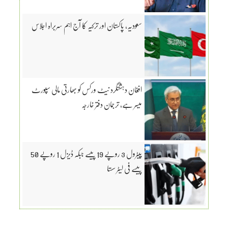
سعودیہ، پاکستان اور ترکیہ کا آج اہم سربراہ اجلاس
افغان دہشتگرد نیٹ ورکس کو بھارتی مالی سپورٹ
میسر ہے، ترجمان دفتر خارجہ
پیٹرول 3 روپے 19 پیسے جبکہ ڈیزل 1 روپے 50
پیسے فی لیٹر سستا