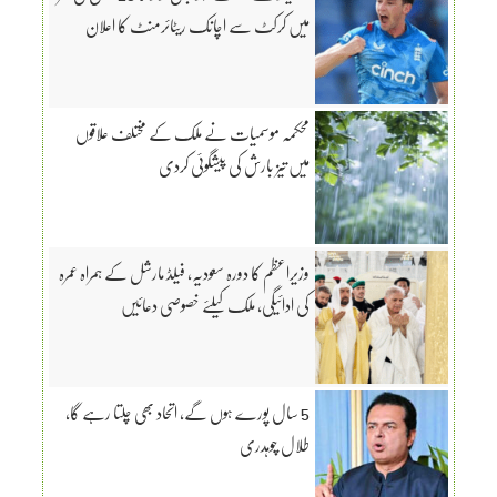
میں کرکٹ سے اچانک ریٹائرمنٹ کا اعلان
محکمہ موسمیات نے ملک کے مختلف علاقوں
میں تیز بارش کی پیشگوئی کردی
وزیراعظم کا دورہ سعودیہ، فیلڈ مارشل کے ہمراہ عمرہ
کی ادائیگی، ملک کیلئے خصوصی دعائیں
5 سال پورے ہوں گے، اتحاد بھی چلتا رہے گا،
طلال چوہدری