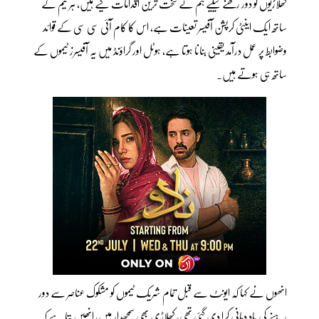
کھلاڑیوں کو دور رکھنے کیلیے ہم نے سخت ترین اقدامات کیے ہیں، ہر ٹیم کے
ساتھ ایک اینٹی کرپشن آفیسر تعینات ہے، اس کا کام آئی سی سی کے قوائد
وضوابط پر عمل درآمد یقینی بنانا ہوتا ہے، ہوٹل اور گراؤنڈ میں یہ آفیسرز ٹیموں کے
ساتھ ہی ہوتے ہیں۔
انھوں نے کہا کہ ایونٹ سے قبل تمام شریک ٹیموں کو مشکوک عناصر سے دور
رہنے کی یاد دہانی کرا دی گئی تھی، کھلاڑی بھی سمجھدار ہیں، انھیں پتا ہے کہ