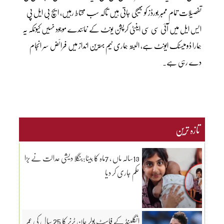
تفصیلات تمام ممبر بورڈز کو بھیجی جاتی ہیں تاکہ سب محتاط رہیں، ایچ بی ایل پی
ایس ایل میں آئی سی سی اینٹی کرپشن یونٹ کے نمائندے موجود نہیں کیونکہ یہ
ہمارا ڈومیسٹک ایونٹ ہے، البتہ ہماری ٹیم بہترین انداز میں فرائض سر انجام
دے رہی ہے۔
تازہ ترین
13سالہ ماں ، 7ماہ کا بیٹا:بنگلا دیشی عدالت نے بڑا
حکم جاری کر دیا
انگلینڈ کے فاسٹ بولر جان ٹرنر کا 25 سال کی عمر