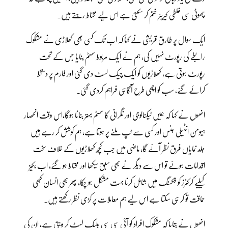
چھوٹی سی غلطی کیریئر ختم کر سکتی ہے اس لیے محتاط رہتے ہیں۔
ایک سوال پر طارق قریشی نے کہا کہ اب تک کسی بھی کھلاڑی نے مشکوک
رابطے کی رپورٹ نہیں کی، ہم نے ایک مربوط سسٹم بنایا جس کے تحت
رپورٹ ہوتی ہے، کھلاڑیوں کو ایک چیک لسٹ دی گئی اور فارم پر دستخط
کرائے گئے، سب کو اچھی طرح آگاہی فراہم کردی گئی۔
انھوں نے کہا کہ ہمیں ٹیکنالوجی اور نگرانی کا سسٹم بہتر بنانا ہوگا،اس وقت انحصار
ہیومن انٹیلی جنس اور کسی سے ٹپ ملنے پر ہوتا ہے، ہم کوشش کر رہے ہیں
جلد نمایاں فرق نظر آئے گا، ماضی میں جب کچھ کھلاڑیوں کے خلاف سخت
اقدامات ہوئے تو اس سے دیگر نے بھی سبق سیکھا اور محتاط ہو گئے، اب بکیز
کیلیے کرکٹرز کو فکسنگ میں شامل کرنا بہت مشکل ہو چکا، پھر بھی انسان کبھی
حماقت تو کر ہی سکتا ہے اس لیے ہم معاملات پر کڑی نظر رکھتے ہیں۔
انھوں نے بتایا کہ مشکوک افراد کو آئی سی سی بلیک لسٹ کر دیتی ہے، ان کی