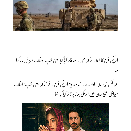
امریکی فوج کا کہنا ہے کہ یمن سے فائر کیا گیا اینٹی شپ بیلسٹک میزائل مار گرا
دیا۔
غیر ملکی خبر رساں ادارے کے مطابق امریکی فوج نے کہا کہ اینٹی شپ بیلسٹک
میزائل خیلج عدن میں امریکی جہاز پر فائر کیا گیا تھا۔