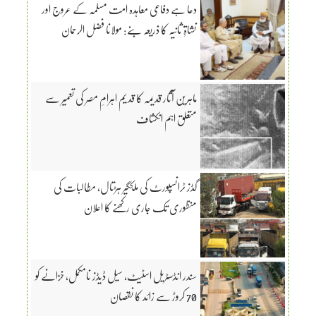
دعا ہے دفاعی معاہدہ امت مسلمہ کے عروج اور
نشاۃِ ثانیہ کا ذریعہ بنے: مولانا فضل الرحمان
ماہرین آثار قدیمہ کا قدیم اہرامِ مصر کی تعمیر سے
متعلق اہم انکشاف
گڈز ٹرانسپورٹ کی ملکگیر ہڑتال، مطالبات کی
منظوری تک جاری رکھنے کا اعلان
سندر انڈسٹریل اسٹیٹ، سیل ڈیڈز نامکمل، خزانے کو
70 کروڑ سے زائد کا نقصان