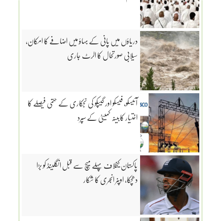
دریاؤں میں پانی کے بہاؤ میں اضافے کا امکان،
سیلابی صورتحال کا الرٹ جاری
آئیسکو، فیسکو اور گیپکو کی نجکاری کے حتمی فیصلے کا
اختیار کابینہ کمیٹی کے سپرد
پاکستان کیخلاف پہلے میچ سے قبل انگلینڈ کو بڑا
دھچکا، اوپنر انجری کا شکار