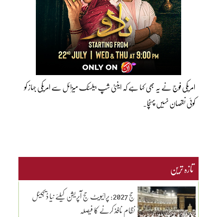
امریکی فوج نے یہ بھی کہا ہے کہ اینٹی شپ بیلسٹک میزائل سے امریکی جہاز کو
کوئی نقصان نہیں پہنچا۔
تازہ ترین
حج 2027: پرائیویٹ حج آپریشن کیلئے نیا ڈیجیٹل
نظام نافذ کرنے کا فیصلہ