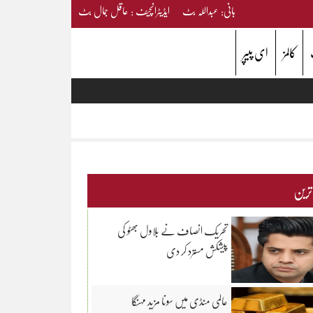
بانی: عبداللہ بٹ ایڈیٹرانچیف : عاقل جمال بٹ
کالمز
ای پیپر
 ترین
تحریک انصاف نے بلاول بھٹو کی
پیشکش مسترد کر دی
عالمی منڈی میں سونا مزید مہنگا