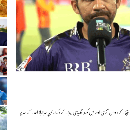
پاکستان سپر لیگ (پی ایس ایل) کے نویں مرحلے کے 11ویں میچ کے دوران آخری اوور میں کوئٹہ گلیڈی ایٹرز کے وکٹ کیپر سرفراز احمد کے سر پر