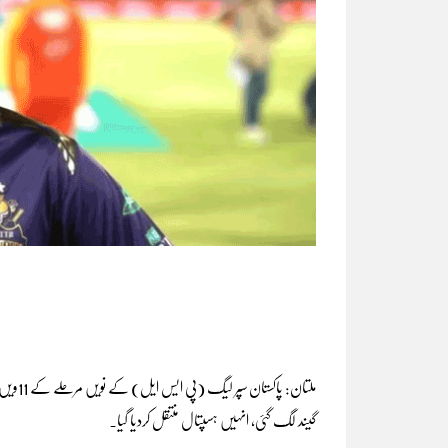
ملتان: 
گیند لگ گئی، انہیں ہسپتال منتقل کردیا گیا۔