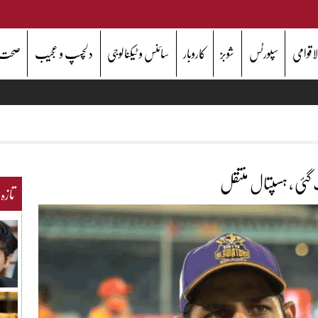
اقوامی
سپورٹس
شوبز
کاروبار
سائنس و ٹیکنالوجی
دلچسپ و عجیب
صحت
گ گئی ، ہسپتال منتقل
تازہ