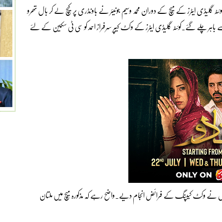
ہ گلیڈی ایٹرز کے میچ کے دوران محمد وسیم جونیئر نے باونڈری پر کیچ لے کر بال تھرو
ڈ سے باہر چلے گئے۔کوئٹہ گلیڈی ایٹرز کے وکٹ کیپر سرفراز احمد کو سی ٹی سکین کے لئے
 گیا جنہوں نے وکٹ کیپنگ کے فرائض انجام دیے۔واضح رہے کہ مذکورہ میچ میں ملتان