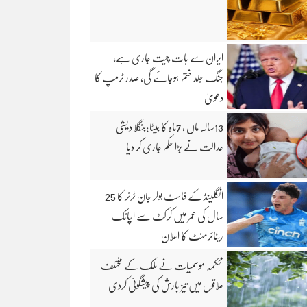
ایران سے بات چیت جاری ہے،
جنگ جلد ختم ہوجائے گی، صدر ٹرمپ کا
دعویٰ
13سالہ ماں ، 7ماہ کا بیٹا:بنگلا دیشی
عدالت نے بڑا حکم جاری کر دیا
انگلینڈ کے فاسٹ بولر جان ٹرنر کا 25
سال کی عمر میں کرکٹ سے اچانک
ریٹائرمنٹ کا اعلان
محکمہ موسمیات نے ملک کے مختلف
علاقوں میں تیز بارش کی پیشگوئی کردی