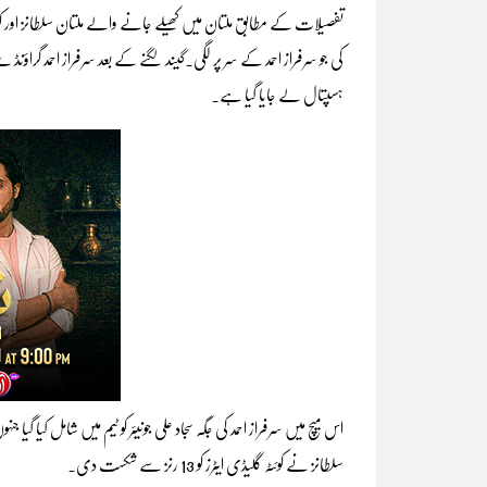
تفصیلات کے مطابق ملتان میں کھیلے جانے والے ملتان سلطانز اور کوئٹ
کی جو سرفراز احمد کے سر پر لگی۔گیند لگنے کے بعد سرفراز احمد گراؤن
ہسپتال لے جایا گیا ہے۔
اس میچ میں سرفراز احمد کی جگہ سجاد علی جونیئر کو ٹیم میں شامل کیا
سلطانز نے کوئٹہ گلیڈی ایٹرز کو 13 رنز سے شکست دی۔