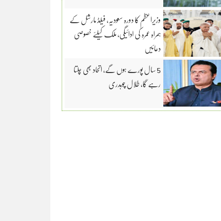
وزیراعظم کا دورہ سعودیہ، فیلڈ مارشل کے
ہمراہ عمرہ کی ادائیگی، ملک کیلئے خصوصی
دعائیں
5 سال پورے ہوں گے، اتحاد بھی چلتا
رہے گا، طلال چوہدری