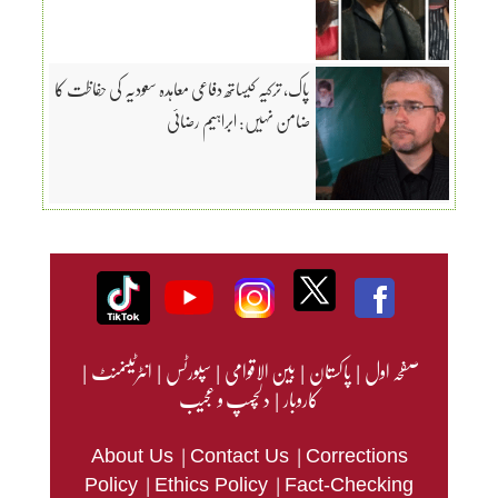
پاک، ترکیہ کیساتھ دفاعی معاہدہ سعودیہ کی حفاظت کا
ضامن نہیں: ابراہیم رضائی
صفحہ اول
|
پاکستان
|
بین الاقوامی
|
سپورٹس
|
انٹرٹینمنٹ
|
کاروبار
|
دلچسپ و عجیب
|
|
About Us
Contact Us
Corrections
|
|
Policy
Ethics Policy
Fact-Checking