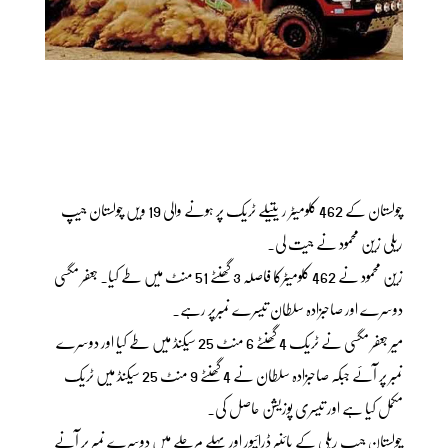
چولستان کے 462 کلومیٹر ریتیلے ٹریک پر ہونے والی 19 ویں چولستان جیپ
ریلی زین محمود نے جیت لی۔
زین محمود نے 462 کلومیٹرکا فاصلہ 3 گھنٹے 51 منٹ میں طے کیا۔ جعفر مگسی
دوسرے اور صاحبزادہ سلطان تیسرے نمبرپر رہے۔
میر جعفر مگسی نے ٹریک 4 گھنٹے 6 منٹ 25 سیکنڈ میں طے کیا اور دوسرے
نمبر پر آئے جبکہ صاحبزادہ سلطان نے 4 گھنٹے 9 منٹ 25 سیکنڈ میں ٹریک
مکمل کیا ہے اور تیسری پوزیشن حاصل کی۔
چولستان جیپ ریلی کے پائنیر ڈرائیور اور پہلے مرحلے میں دوسرے نمبر پر آنے