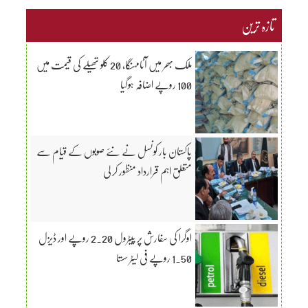
تازہ ترین
ملک بھر میں آٹامہنگا، 20 کلو تھیلے کی قیمت میں
100 روپے اضافہ ہوگیا
پاکستان بار کونسل نے نئے صوبوں کے قیام سے
متعلق اہم قرارداد منظور کر لی
اوگرا کی سفارش پر پیٹرول 2.20 روپے اور ڈیزل
1.50 روپے فی لیٹر سستا