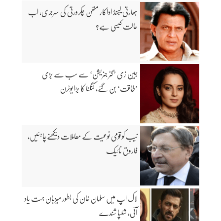
بھارتی لیجنڈ اداکار متھن چکرورتی کی سرجری، اب
حالت کیسی ہے؟
جین زی ’گٹر جنریشن‘ سے سب سے بڑی
’طاقت‘ بن گئے، کنگنا کا بڑا یوٹرن
نیب کو قومی نوعیت کے معاملات دیکھنےچاہئیں،
فاروق نائیک
لاک اپ میں سلمان خان کی بطور میزبان بہت یاد
آئی، شلپا شندے