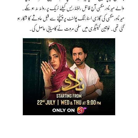
والے میر نادر مگسی آج فائنل راؤنڈ ریس کیلئے ٹریک پر روانہ نہ ہو سکے۔
میر نادر مگسی کی گاڑی اسٹارٹنگ پوائنٹ پر پہنچنے سے قبل حادثے کا شکار ہو
گئی تھی۔ خواتین کیٹیگری میں سلمیٰ مروت نےکامیابی حاصل کی۔