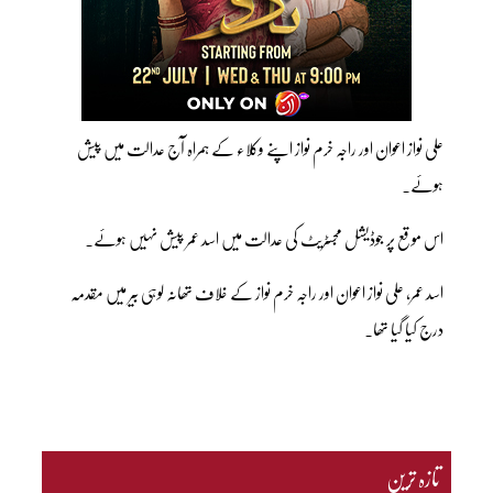
علی نواز اعوان اور راجہ خرم نواز اپنے وکلاء کے ہمراہ آج عدالت میں پیش
ہوئے۔
اس موقع پر جوڈیشل مجسٹریٹ کی عدالت میں اسد عمر پیش نہیں ہوئے۔
اسد عمر، علی نواز اعوان اور راجہ خرم نواز کے خلاف تھانہ لوہی بیر میں مقدمہ
درج کیا گیا تھا۔
تازہ ترین