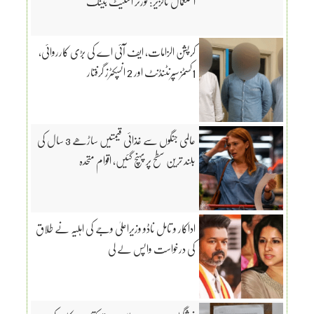
استعمال ناگزیر: گورنر اسٹیٹ بینک
کرپشن الزامات، ایف آئی اے کی بڑی کارروائی،
1کسٹمز سپرنٹنڈنٹ اور 2 انسپکٹرز گرفتار
عالمی جنگوں سے غذائی قیمتیں ساڑھے 3 سال کی
بلند ترین سطح پر پہنچ گئیں، اقوام متحدہ
اداکار و تامل ناڈو وزیراعلیٰ وجے کی اہلیہ نے طلاق
کی درخواست واپس لے لی