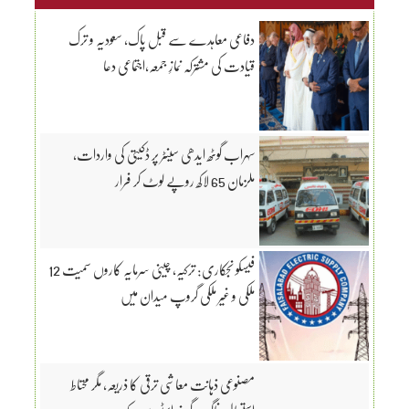
دفاعی معاہدے سے قبل پاک، سعودیہ و ترک
قیادت کی مشترکہ نمازِ جمعہ،اجتماعی دعا
سہراب گوٹھ ایدھی سینٹر پر ڈکیتی کی واردات،
ملزمان 65 لاکھ روپے لوٹ کر فرار
فیسکو نجکاری: ترکیہ، چینی سرمایہ کاروں سمیت 12
ملکی و غیر ملکی گروپ میدان میں
مصنوعی ذہانت معاشی ترقی کا ذریعہ، مگر محتاط