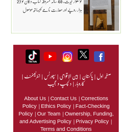
خوشگوار حیرت، 40 سالہ مسروقہ کتاب دکان کو 27
ہزار روپے اور معذرت نامے کیساتھ موصول
صفحہ اول
|
پاکستان
|
بین الاقوامی
|
سپورٹس
|
انٹرٹینمنٹ
|
کاروبار
|
دلچسپ و عجیب
|
|
About Us
Contact Us
Corrections
|
|
Policy
Ethics Policy
Fact-Checking
|
|
Policy
Our Team
Ownership, Funding,
|
|
and Advertising Policy
Privacy Policy
Terms and Conditions