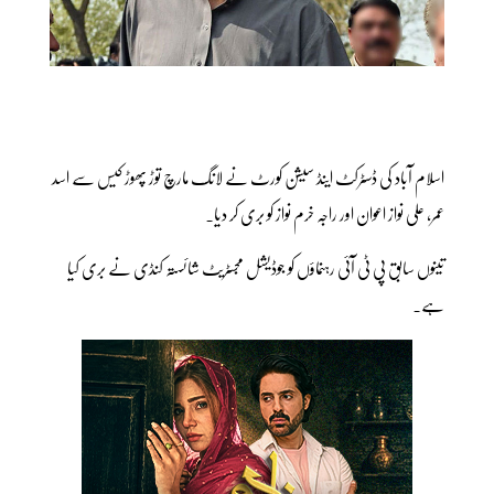
اسلام آباد کی ڈسٹرکٹ اینڈ سیشن کورٹ نے لانگ مارچ توڑ پھوڑ کیس سے اسد
عمر، علی نواز اعوان اور راجہ خرم نواز کو بری کر دیا۔
تینوں سابق پی ٹی آئی رہنماؤں کو جوڈیشل مجسٹریٹ شائستہ کنڈی نے بری کیا
ہے۔