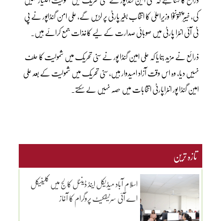
کی، خیبرپختونخوا وزیراعلیٰ کا انتخاب بغیر پارٹی پر لڑیں گے، علی امن گنڈاپور نے پی
ٹی آئی انٹرا پارٹی میں صوبائی صدارت کے لیے کاغذات جمع کرائے ہیں۔
ذرائع نے مزید بتایا کہ علی امین گنڈا پور نے سنی تحریک میں شمولیت کا حلف
نہیں دیا، وہ اس وقت آزاد امیدوار ہیں، سنی تحریک میں شمولیت کے بعد علی
امین گنڈا پور انٹراپارٹی انتخابات میں حصہ نہیں لے سکتے۔
تازہ ترین
اسلام آباد میڈیکل اینڈ ڈینٹل کالج میں کلینیکل
اے آئی سرٹیفکیٹ پروگرام کا آغاز