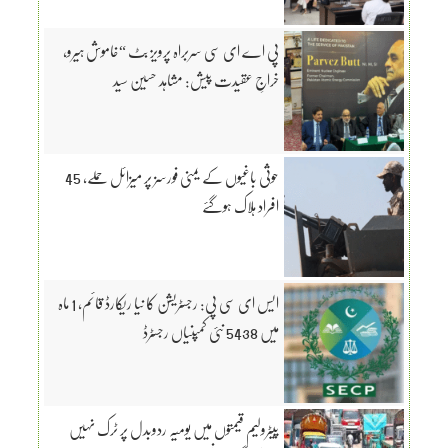
پی اے ای سی سربراہ پرویز بٹ “خاموش ہیرو،
خراجِ عقیدت پیش: مشاہد حسین سید
حوثی باغیوں کے یمنی فورسز پر میزائل حملے، 45
افراد ہلاک ہوگئے
ایس ای سی پی: رجسٹریشن کا نیا ریکارڈ قائم، 1 ماہ
میں 5438 نئی کمپنیاں رجسٹرڈ
پیٹرولیم قیمتوں میں یومیہ ردوبدل پر ٹرک نہیں