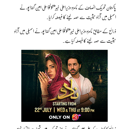
پاکستان تحریک انصاف کے نامزد وزیراعلیٰ خیبر پختونخوا علی امین گنڈا پور نے
اسمبلی میں آزاد حیثیت سے حصہ لینے کا فیصلہ کرلیا۔
ذرائع کے مطابق نامزد وزیراعلی خیبر پختونخوا علی امین گنڈا پور نے اسمبلی میں آزاد
حیثیت سے حصہ لینے کا فیصلہ کیا ہے۔
ذرائع کا کہنا ہے کہ علی امین گنڈاپور نے سنی تحریک میں شمولیت اختیار نہیں