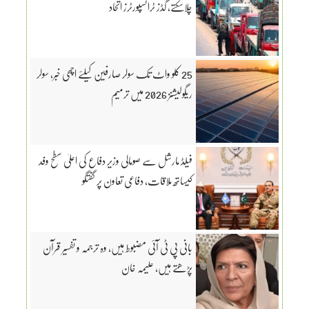
چلاسکتے، گڈز ٹرانسپورٹرز اتحاد
25 کلو واٹ تک سولر صارفین کیلئے اچھی خبر، سولر
ریگولیشنز 2026 میں ترمیم
فیلڈ مارشل سے صومالی وزیر دفاع کی اعلیٰ سطح وفد
کیساتھ ملاقات، دفاعی تعاون پر گفتگو
بانی پی ٹی آئی مضبوط ہیں، وہ ترجمہ و تفسیر قرآن
پڑھتے ہیں، علیمہ خان