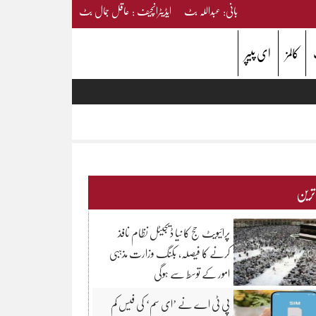
بانی: عبداللہ بٹ ایڈیٹرانچیف : عاقل جمال بٹ
کالمز
ای پیپر
 ترین
پرائیویٹ حج کا نیا ڈیجیٹل نظام نافذ
کرنے کا فیصلہ، بکنگ وزارت مذہبی
امور کے توسط سے ہوگی
پی ٹی اے نے ’ای سم‘ کی فیس کم