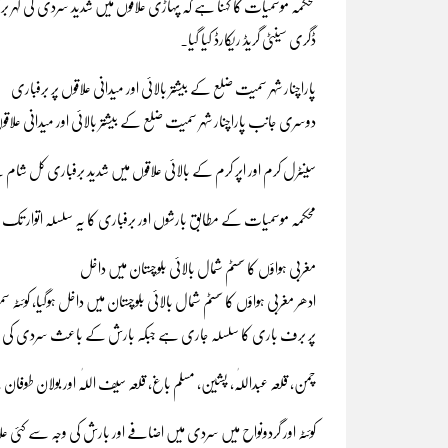
ڈگری سینٹی گریڈ ریکارڈ کیا گیا۔
پاراچنار شہر سمیت ضلع کے بیشتر بالائی اور میدانی علاقوں پر برفباری
دوسری جانب پاراچنار شہر سمیت ضلع کے بیشتر بالائی اور میدانی علا
سینٹرل کرم اور اپر کرم کے بالائی علاقوں میں شدید برفباری کل شام سے جار
محکمہ موسمیات کے مطابق بارشوں اور برفباری کا یہ سلسلہ اتوار ت
مغربی ہواؤں کا سسٹم شمال بالائی بلوچستان میں داخل
ادھر مغربی ہواؤں کا سسٹم شمال بالائی بلوچستان میں داخل ہوگیا، کوئ
پر برف باری کا سلسلہ جاری ہے جبکہ بارش کے باعث سردی کی ش
چمن، قلعہ عبداللّٰہ، پشین، مسلم باغ، قلعہ سیف اللّٰہ اور بولان طوف
کوئٹہ اور گردونواح میں سردی میں اضافے اور بارش کی وجہ سے کئی علا