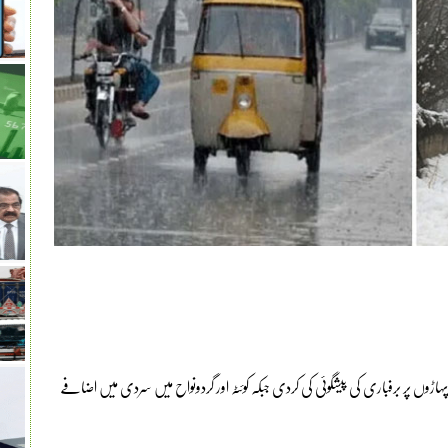
وں پر برفباری کی پیشگوئی کی کردی جبکہ کوئٹہ اور گردونواح میں سردی میں اضافے