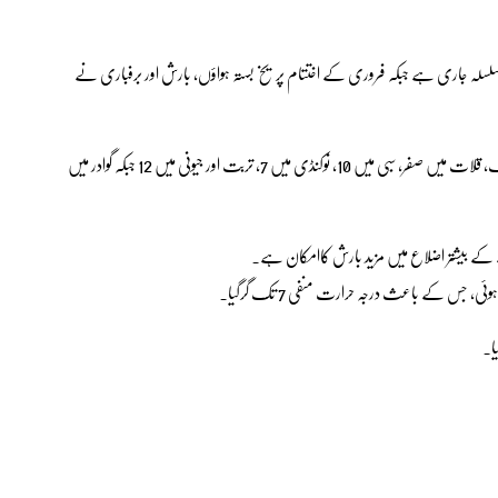
لسلہ جاری ہے جبکہ فروری کے اختتام پر یخ بستہ ہواؤں، بارش اور برفباری نے
محکمہ موسمیات کے مطابق کوئٹہ میں کم سے کم درجہ حرارت منفی ایک، قلات میں صفر، سبی میں 10، نوکنڈی میں 7، تربت اور جیونی میں 12 جبکہ گوادر میں
، جس کے باعث درجہ حرارت منفی 7 تک گرگیا۔
ا۔