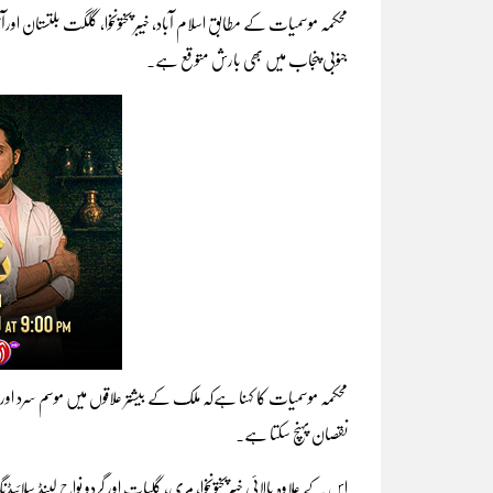
محکمہ موسمیات کے مطابق اسلام آباد، خیبر پختونخوا، گلگت بلتستان اور
جنوبی پنجاب میں بھی بارش متوقع ہے۔
محکمہ موسمیات کا کہنا ہےکہ ملک کے بیشتر علاقوں میں موسم سرد اورمطلع
نقصان پہنچ سکتا ہے۔
اس کے علاوہ بالائی خیبرپختونخوا، مری، گلیات اور گردو نواح لینڈ سل