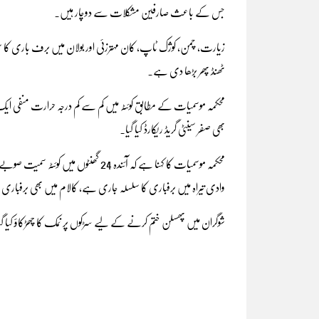
جس کے باعث صارفین مشکلات سے دوچار ہیں۔
زیارت، چمن، کوژک ٹاپ، کان مہترزئی اور بولان میں برف باری کا س
ٹھنڈ پھر بڑھا دی ہے۔
بھی صفر سینٹی گریڈ ریکارڈ کیا گیا۔
محکمہ موسمیات کا کہنا ہے کہ آئندہ 24 گھنٹوں میں کوئٹہ سمیت صوبے کے بیشتر اضلاع میں مزید بارش کاامکان ہے۔
وادی تیراہ میں برفباری کا سلسلہ جاری ہے، کالام میں بھی برفباری ہوئی
شوگران میں پھسلن ختم کرنے کے لیے سڑکوں پر نمک کا چھڑکاؤ کیا گی