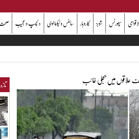
اقوامی
سپورٹس
شوبز
کاروبار
سائنس و ٹیکنالوجی
دلچسپ و عجیب
صحت
تلف علاقوں میں بجلی غائب
تازہ