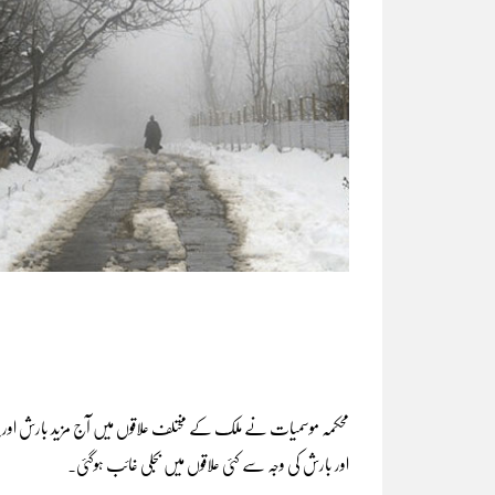
محکمہ موسمیات نے ملک کے مختلف علاقوں میں آج مزید بارش اور پہاڑ
اور بارش کی وجہ سے کئی علاقوں میں بجلی غائب ہوگئی۔