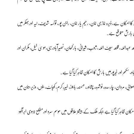
کا امکان ہے، ڈیرہ غازی خان، رحیم یار خان، راجن پور، تونسہ شریف، لیہ اوربھکر میں
 بھی بارش متوقع ہے۔
عبداللہ، قلعہ سیف اللہ، ژوب، شیرانی، بارکھان، نصیرآباد،سبی،موسیٰ خیل، مکران اور
 آباد، سکھر اور خیرپورمیں بارش کا امکان ظاہر کیا گیا ہے۔
صوابی، مردان، چارسدہ، نوشہرہ، پشاور، مہمند، باجوڑ، خیبر، کرم، کوہاٹ، بنوں، وزیرستان میں
مکان ظاہر کیا گیا ہے جبکہ ملک کے بیشتر علاقوں میں موسم سرد اورمطلع جزوی ابرآلود