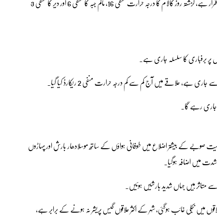
محکمہ موسمیات کا کہنا ہے کہ پہاڑی علاقوں میں شدید سردی کی لہر برقرار ہے، گزشتہ روز کالام کا درجہ حرارت منفی 16، مالم جبہ کا منفی 6 اور دیر کا منفی 3
قوں پر برفباری کا سلسلہ جاری ہے۔
ی ہے، علاقے میں آج کم سے کم درجہ حرارت منفی 2 ریکارڈ کیا گیا۔
ک جاری رہے گا۔
ٹہ سمیت صوبے کے بیشتر اضلاع میں طوفانی ہواؤں کے ساتھ موسلادھار بارش اور پہاڑوں
دت میں اضافہ ہوگیا۔
ان سے متاثر ہیں جہاں شدید بارشیں ہوئیں۔
قوں میں بجلی غائب ہوگئی، شہر کے اکثر علاقوں گیس پریشر نہ ہونے کے برابر ہے،