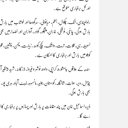
اور کل برفباری متوقع ہے۔
راولپنڈی، اٹک، چکوال، جہلم، میانوالی، سرگودھا اور خوشاب میں بارش 
بارش ہو گی، چاغی، نوشکی، خاران، پنجگور، گوادر، آواران اور خضدارمیں
لسبیلہ،سبی، قلات، تربت، واشک، کیچ،کوئٹہ، زیارت، چمن، پشین، قلعہ 
کوہلو میں بارش اور برفباری کا امکان ہے۔
سندھ کے علاقوں جامشورو، کراچی، دادو، نوشہر و فیروز، لاڑکانہ، شہید بینظیر
چترال، دیر، سوات، شانگلہ، کوہستان، بونیر، مانسہرہ، ایبٹ آباد، ہری پور، 
بھی بارش ہوگی۔
ڈیرہ اسماعیل خان میں چند مقامات پر بارش اور پہاڑوں پر برفباری کا ا
رہے گا۔