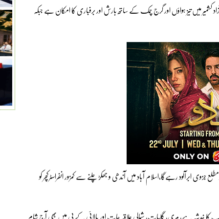
آزاد کشمیر میں تیز ہواؤں اور گرج چمک کے ساتھ بارش اور برفباری کا امکان ہے جبکہ
 جزوی ابرآلود رہےگا،اسلام آباد میں آندھی و جھکڑ چلنے سے کمزور انفراسٹرکچر کو
ائیڈنگ کا خدشہ ہے، مری، گلیات، شمالی علاقہ جات اور بالائی کے پی میں بھی آج شام