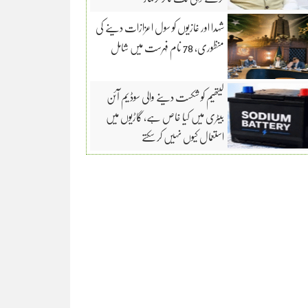
شہدا اور غازیوں کو سول اعزازات دینے کی
منظوری، 78 نام فہرست میں شامل
لیتھیم کو شکست دینے والی سوڈیم آئن
بیٹری میں کیا خاص ہے، گاڑیوں میں
استعمال کیوں نہیں کر سکتے