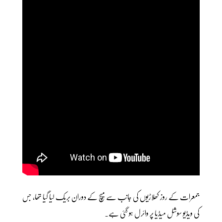
جمعرات کے روز کھلاڑیوں کی جانب سے میچ کے دوران بریک لیا گیا تھا، جس
کی ویڈیو سوشل میڈیا پر وائرل ہو گئی ہے۔