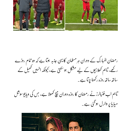
رمضان المبارک کے دوران ہر مسلمان کا یہی جذبہ ہوتا ہے کہ وہ تمام روزے
رکھے، تاہم کھلاڑیوں کے لیے مشکل ہو سکتی ہے، کیونکہ انہیں کھیل کے
ساتھ ساتھ روزہ رکھنا پڑتا ہے۔
تاہم اب فٹبالرز نے رمضان کا روزہ دوران میچ کھولا ہے، جس کی ویڈیو سوشل
میڈیا پر وائرل ہو گئی ہے۔