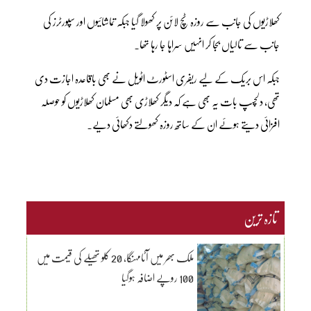
کھلاڑیوں کی جانب سے روزہ ٹچ لائن پر کھولا گیا جبکہ تماشائیوں اور سپورٹرز کی
جانب سے تالیاں بجا کر انہیں سراہا جا رہا تھا۔
جبکہ اس بریک کے لیے ریفری اسٹورٹ اٹویل نے بھی باقاعدہ اجازت دی
تھی، دلچسپ بات یہ بھی ہے کہ دیگر کھلاڑی بھی مسلمان کھلاڑیوں کو حوصلہ
افزائی دیتے ہوئے ان کے ساتھ روزہ کھولتے دکھائی دیے۔
تازہ ترین
ملک بھر میں آٹامہنگا، 20 کلو تھیلے کی قیمت میں
100 روپے اضافہ ہوگیا