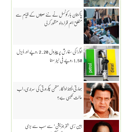
پاکستان بار کونسل نے نئے صوبوں کے قیام سے
متعلق اہم قرارداد منظور کر لی
اوگرا کی سفارش پر پیٹرول 2.20 روپے اور ڈیزل
1.50 روپے فی لیٹر سستا
بھارتی لیجنڈ اداکار متھن چکرورتی کی سرجری، اب
حالت کیسی ہے؟
جین زی ’گٹر جنریشن‘ سے سب سے بڑی