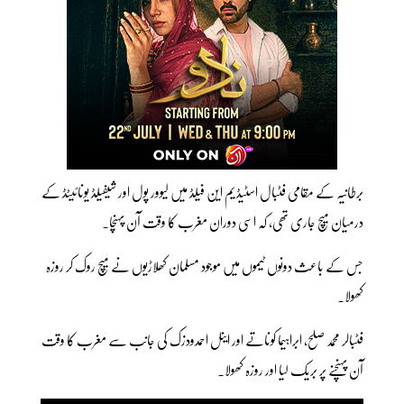
برطانیہ کے مقامی فٹبال اسٹیڈیم این فیلڈ میں لیوور پول اور شیفیلڈ یونائیٹڈ کے
درمیان میچ جاری تھی، کہ اسی دوران مغرب کا وقت آن پہنچا۔
جس کے باعث دونوں ٹیموں میں موجود مسلمان کھلاڑیوں نے میچ روک کر روزہ
کھولا۔
فٹبالر محمد صلح، ابراہیما کوناتے اور اینل احمدودزک کی جانب سے مغرب کا وقت
آن پہنچنے پر بریک لیا اور روزہ کھولا۔