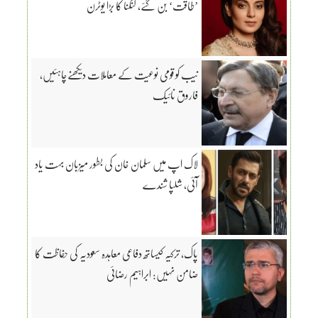
’طاقت‘ بن گئے، کنگنا کا بڑا یوٹرن
نیب کو قومی نوعیت کے معاملات دیکھنےچاہئیں،
فاروق نائیک
لاک اپ میں سلمان خان کی بطور میزبان بہت یاد
آئی، شلپا شندے
پاک، ترکیہ کیساتھ دفاعی معاہدہ سعودیہ کی حفاظت کا
ضامن نہیں: ابراہیم رضائی