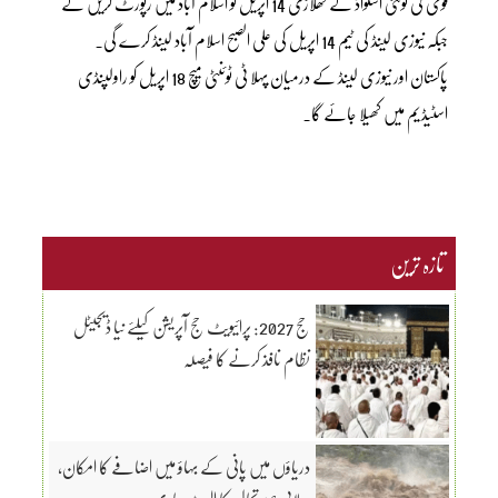
قومی ٹی ٹونٹی اسکواڈ کے کھلاڑی 14 اپریل کو اسلام آباد میں رپورٹ کریں گے
جبکہ نیوزی لینڈ کی ٹیم 14 اپریل کی علی الصبح اسلام آباد لینڈ کرے گی۔
پاکستان اور نیوزی لینڈ کے درمیان پہلا ٹی ٹوئنٹی میچ 18 اپریل کو راولپنڈی
اسٹیڈیم میں کھیلا جائے گا۔
تازہ ترین
حج 2027: پرائیویٹ حج آپریشن کیلئے نیا ڈیجیٹل
نظام نافذ کرنے کا فیصلہ
دریاؤں میں پانی کے بہاؤ میں اضافے کا امکان،