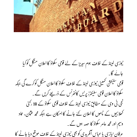
نیوزی لینڈ کے خلاف ہوم سیریز کے لئے قومی سکواڈ کا اعلان منگل کو کیا
جائے گا۔
قومی سلیکشن کمیٹی نیوزی لینڈ کے خلاف سکواڈ کا اعلان منگل کو کرے گی جبکہ
سکواڈ کا اعلان قومی سلیکٹرز پریس کانفرنس کے ذریعے کریں گے۔
نجی ٹی وی کے مطابق نیوزی لینڈ کے خلاف قومی سکواڈ کے 18 رکنی
کھلاڑیوں کے ناموں کا اعلان کئے جانے کا امکان ہے جبکہ محمد عثمان، عماد
وسیم اور محمد عامر سکواڈ کا حصہ ہوں گے۔
عرفان نیازی یا عباس آفریدی کو بھی نیوزی لینڈ کے خلاف موقع دیا جانے کا