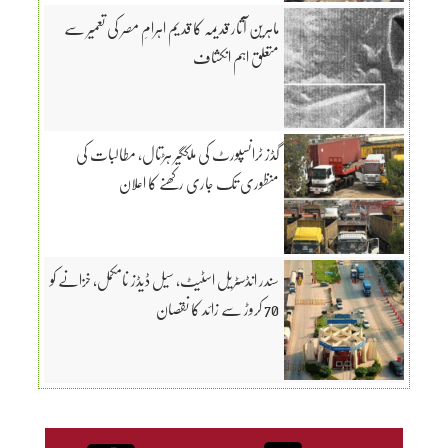
ماہرین آثار قدیمہ کا قدیم اہرامِ مصر کی تعمیر سے
متعلق اہم انکشاف
گڈز ٹرانسپورٹ کی ملکگیر ہڑتال، مطالبات کی
منظوری تک جاری رکھنے کا اعلان
سندر انڈسٹریل اسٹیٹ، سیل ڈیڈز نامکمل، خزانے کو
70 کروڑ سے زائد کا نقصان