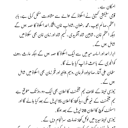
امکان ہے۔
قومی سلیکشن کمیٹی نے اسکواڈ کے حوالے سے مشاورت مکمل کرلی ہے، بابر
اعظم، صائم ایوب ،محمد رضوان ،شاداب خان،افتخار احمد اسکواڈ کا حصہ ہوں گے
جبکہ اعظم خان ، شاہین شاہ آفریدی ، نسیم شاہ اور زمان خان بھی سکواڈ میں
شامل ہوں گے۔
ابرار احمد اور اسامہ میر میں سے ایک اسکواڈ کا حصہ ہوں گے جبکہ حارث روف
کو انجری کے باعث ڈراپ کیا جائے گا۔
سلمان علی آغا ، صاحبزادہ فرحان ،وسیم جونئیر اور فخر زمان بھی اسکواڈ میں شامل
ہوں گے۔
نیوزی لینڈ کے خلاف ٹیم مینجمنٹ کا اعلان بھی ایک دو روز تک متوقع ہے
ٹیم مینجمنٹ کے غیر ملکی ہیڈ کوچز کا اعلان 15 اپریل کے بعد کیا جائے گا اور
اسسٹنٹ کوچ کا اعلان 20 اپریل کے بعد ہوگا۔
نیوزی لینڈ سیریز میں لوکل کوچز خدمات سرانجام دیں گے۔