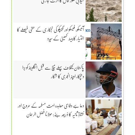
سیلابی صورتحال کا الرٹ جاری
آئیسکو، فیسکو اور گیپکو کی نجکاری کے حتمی فیصلے کا
اختیار کابینہ کمیٹی کے سپرد
پاکستان کیخلاف پہلے میچ سے قبل انگلینڈ کو بڑا
دھچکا، اوپنر انجری کا شکار
دعا ہے دفاعی معاہدہ امت مسلمہ کے عروج اور
نشاۃِ ثانیہ کا ذریعہ بنے: مولانا فضل الرحمان