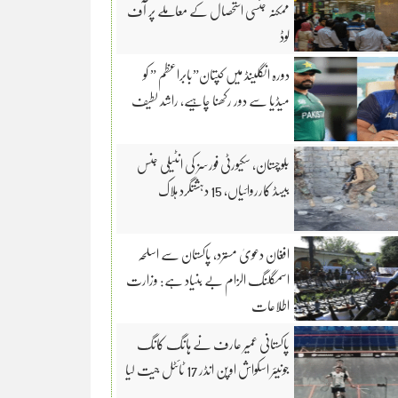
ممکنہ جنسی استحصال کے معاملے پر آف
لوڈ
دورہ انگلینڈ میں کپتان”بابراعظم ” کو
میڈیا سے دور رکھنا چاہیے، راشد لطیف
بلوچستان، سکیورٹی فورسز کی انٹیلی جنس
بیسڈ کارروائیاں، 15 دہشتگرد ہلاک
افغان دعویٰ مسترد، پاکستان سے اسلحہ
اسمگلنگ الزام بے بنیاد ہے: وزارت
اطلاعات
پاکستانی عمیر عارف نے ہانگ کانگ
جونیئر اسکواش اوپن انڈر 17 ٹائٹل جیت لیا