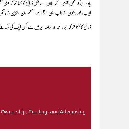
یاد رہے کہ محسن نقوی کے اعلان سے قبل ذرائع کا کہنا تھا کہ قومی سلی
ایوب، محمد رضوان، شاداب خان، افتخار احمد، اعظم خان، شاہین شاہ آف
ذرائع کا کہنا تھا کہ ابرار احمد اور اسامہ میر میں سے کسی ایک ک
|
Ownership, Funding, and Advertising