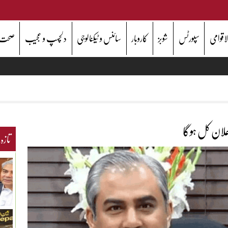
اقوامی
سپورٹس
شوبز
کاروبار
سائنس و ٹیکنالوجی
دلچسپ و عجیب
صحت
علان کل ہوگا
تازہ