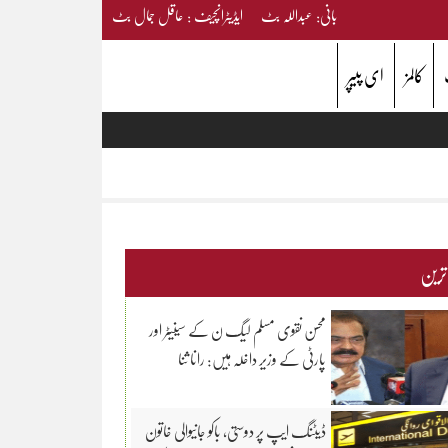
بانی: عبداللہ بٹ ایڈیٹرانچیف : عاقل جمال بٹ
کالمز
ای پیپر
 ترین
محسن نقوی مسلم لیگ ن کے سینیٹر اور
پارٹی کے وزیر داخلہ ہیں: رانا ثنا
ڈیٹنگ ایپ پر دوستی، باکو جانیوالی خاتون