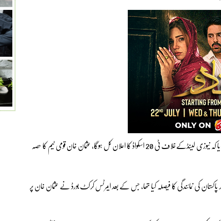
قومی ٹیم کے دورہ نیوزی لینڈ پر بات کرتے ہوئے محسن نقوی نے بتایا کہ نیوزی لینڈکےخلاف ٹی 20 اسکواڈ کا اعلان کل ہوگا، عثمان خان قومی ٹیم کا حصہ
کستان کی نمائندگی کا فیصلہ کیا تھا، جس کے بعد ایمرٹس کرکٹ بورڈ نے عثمان خان پر