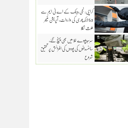
کراچی: نجی بینک کے اے ٹی ایم سے
53 لاکھ چوری کی واردات، آپریشن منیجر
ملوث نکلا
سرسبزپودے خلا میں بھی پہنچ گئے،
سائنسدانوں کی پودوں کی افزائش پر تحقیق
شروع