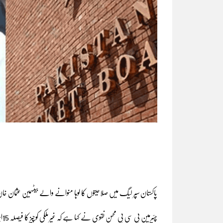
پاکستان سپر لیگ میں صلاحیتوں کا لوہا منوانے والے بیٹسمین عثمان خان
چئیرمین پی سی بی محسن نقوی نے کہا ہے کہ غیر ملکی کوچیز کا فیصلہ 15اپریل کے بعد ہوگا۔