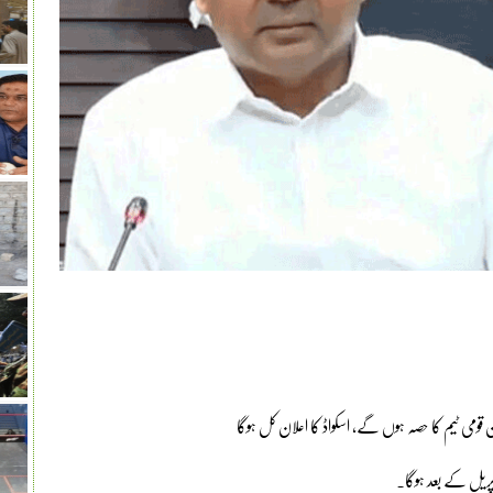
 قومی ٹیم کا حصہ ہوں گے، اسکواڈ کا اعلان کل ہوگا