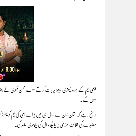
ہوں گے۔
واضح رہے کہ عثمان خان نے حال ہی میں یو اے ای کی ٹیم کو چھوڑ کر پا
معاہدے کی خلاف ورزی پر پانچ سال کی پابندی عائد کی۔