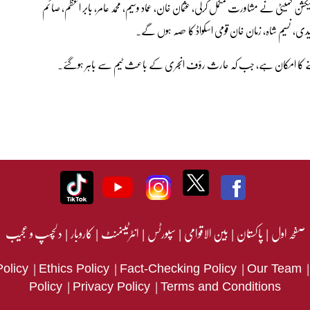
کشن کمیٹی نے مشاورت مکمل کرلی، عثمان خان، عماد وسیم، محمد عامر، بابر اعظم، صائم
ریدی، نسیم شاہ، زمان خان قومی اسکواڈ کا حصہ ہوں گے۔
ی جگہ بننے کا امکان ہے، جب کہ حارث رؤف انجری کے باعث ٹیم سے باہر ہوگئے۔
صفحہ اول
|
پاکستان
|
بین الاقوامی
|
سپورٹس
|
انٹرٹینمنٹ
|
کاروبار
|
دلچسپ و عجیب
|
|
|
Policy
Ethics Policy
Fact-Checking Policy
Our Team
|
|
Policy
Privacy Policy
Terms and Conditions