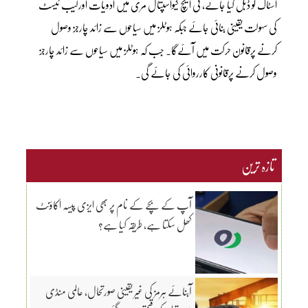
اسٹاک کو ڈبل کیا جائے، ٹی ایچ کیواسپتال مری میں ادویات اورلیب ٹیسٹ
کی سہولت یقینی بنائی جائے جبکہ ہوٹلز میں سیاحوں سے زائد چارجز وصول
کرنے پرقانون حرکت میں آئےگا۔ جب کہ ہوٹلز میں سیاحوں سے زائد چارجز
وصول کرنے پرقانونی کارروائی کی جائے گی۔
تازہ ترین
آپ کے بچے کے نام پر بھی ایزی پیسہ اکاؤنٹ
کھل سکتا ہے، طریقہ کیا ہے؟
آبنائے ہرمز کی غیر یقینی صورتحال، عالمی منڈی