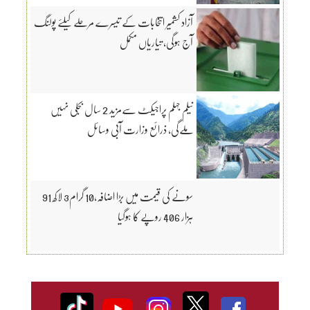
آزاد کشمیر انتخابات کے تیسرے مرحلے کیلئے پولنگ
آج ہوگی، تیاریاں مکمل
نیلم جہلم پراجیکٹ سےمزید 2 سال بجلی نہیں
ملےگی، ذرائع وزارت آبی وسائل
سونے کی قیمت میں بڑا اضافہ،10 گرام3 لاکھ 91
ہزار 406 روپے کا ہوگیا