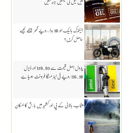
میں تیل کی قیمتیں بڑھ گئیں
الیکٹرک بائیک اور 10 ہزار روپے گھر بیٹھے کیسے
حاصل کریں؟
پٹرول اصل قیمت سے 139.93 اور ڈیزل
116.10 روپے فی لیٹر مہنگا فروخت ہورہا ہے
پنجاب، بالائی کے پی اور کشمیر میں بارش کا امکان