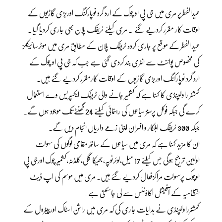
عیدالفطرپر مری میں جی پی او چوک کے ارد گرد نوپارکنگ اوربڑی گاڑیوں کے
اوقات کار مقرر کردیے گئے ۔ مری کیلئے ٹریفک پلان بھی جاری کردیا گیا ۔
عید الفطر کے موقع پر جاری کردہ ٹریفک پلان کے مطابق مری میں موٹرسائیکلز
کی مخصوص پوائنٹ سے انٹری بند کردی گئی ہے جب کہ جی پی او چوک کے
ارد گرد نوپارکنگ اوربڑی گاڑیوں کے اوقات کارمقرر کردیے گئے ہیں۔
کمشنر راولپنڈی کا کہنا ہے کہ کشمیر جانے والی ٹریفک ایکسپریس وے استعمال
کرے گی جبکہ فوکل پرسنز سیاحوں کی رہنمائی کیلئے 24 گھنٹے تک موجود ہوں گے۔
جبکہ 300 ٹریفک اہلکار و افسران اپنی زمے داریاں انجام دیں گے۔
ان کا مزید کہنا ہے کہ مری میں سیاحوں کے ساتھ مقامی لوگوں کی سہولت
اولین ترجیح ہوگی جس کیلئے 17 میل،لوئرٹوپہ،جھیکا گلی،کلڈنہ،کشمیر چوک اورجی پی
اوچوک پرسہولت مراکزفعال کردیے گئے ہیں۔ مری میں موسم کی اپ ڈیٹ
انتظامیہ کے آفیشل اکاؤنٹس سے لی جاسکتی ہے۔
کمشنرراولپنڈی نے ہدایات جاری کی کہ مری میں راشن اسٹاک اورپیٹرول کے