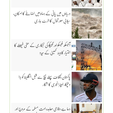
دریاؤں میں پانی کے بہاؤ میں اضافے کا امکان،
سیلابی صورتحال کا الرٹ جاری
آئیسکو، فیسکو اور گیپکو کی نجکاری کے حتمی فیصلے کا
اختیار کابینہ کمیٹی کے سپرد
پاکستان کیخلاف پہلے میچ سے قبل انگلینڈ کو بڑا
دھچکا، اوپنر انجری کا شکار
دعا ہے دفاعی معاہدہ امت مسلمہ کے عروج اور