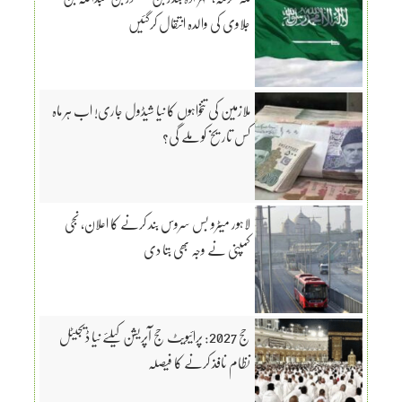
جلاوی کی والدہ انتقال کرگئیں
ملازمین کی تنخواہوں کا نیا شیڈول جاری! اب ہر ماہ
کس تاریخ کو ملے گی؟
لاہور میٹرو بس سروس بند کرنے کا اعلان، نجی
کمپنی نے وجہ بھی بتا دی
حج 2027: پرائیویٹ حج آپریشن کیلئے نیا ڈیجیٹل
نظام نافذ کرنے کا فیصلہ