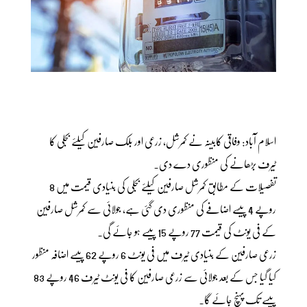
اسلام آباد: وفاقی کابینہ نے کمرشل، زرعی اور بلک صارفین کیلئے بجلی کا
ٹیرف بڑھانے کی منظوری دے دی۔
تفصیلات کے مطابق کمرشل صارفین کیلئے بجلی کی بنیادی قیمت میں 8
روپے 4 پیسے اضافے کی منظوری دی گئی ہے، جولائی سے کمرشل صارفین
کے فی یونٹ کی قیمت 77 روپے 15 پیسے ہو جائے گی۔
زرعی صارفین کے بنیادی ٹیرف میں فی یونٹ 6 روپے 62 پیسے اضافہ منظور
کیا گیا جس کے بعد جولائی سے زرعی صارفین کا فی یونٹ ٹیرف 46 روپے 83
پیسے تک پہنچ جائے گا۔