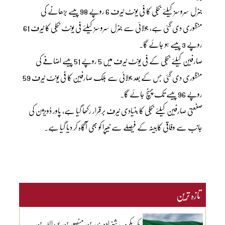
جنرل سروسز کیلئے بجلی کا فی یونٹ ٹیرف 6 روپے 98 پیسے بڑھانے کی
منظوری دی گئی ہے، جولائی سے جنرل سروسز کیلئے فی یونٹ بجلی کا ٹیرف 61
روپے 3 پیسے ہو جائے گا۔
صارفین کیلئے بجلی کے فی یونٹ ٹیرف میں 5 روپے 51 پیسے اضافے کی
منظوری دی گئی جس کے بعد جولائی سے بلک صارفین کا فی یونٹ ٹیرف 59
روپے 96 پیسے تک پہنچ جائے گا۔
صنعتی صارفین کیلئے بجلی کا بنیادی ٹیرف برقرار رکھا گیا ہے، پاور ڈویژن کی
جانب سے وفاقی کابینہ کے فیصلے سے نیپرا کو بھی آگاہ کر دیا گیا ہے۔
تازہ ترین
مکہ مکرمہ، شہزادہ بندر بن منصور بن عبداللّٰہ بن