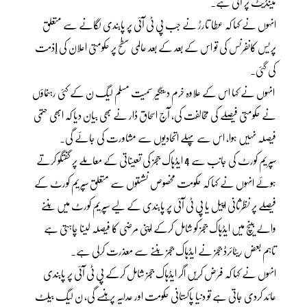
مینڈیٹ پر آئی ہے۔
انہوں نے کہا کہ عطا تارڑ نے جب پی ٹی آئی پر پابندی لگانے سے متعلق
پریس کانفرنس کی تو اس کے بعد کے بعد عالمی سطح پر حکومتی اعلان کی إذمت
کی گئی۔
انہوں نے کہا اس کے علاوہ خرم دستگیر سمیت مسلم لیگ ن کے کئی رہنماؤں
نے حکومتی فیصلے کی مخالفت کی، آج اسحاق ڈار نے بھی بیان دیا کہ ابھی حتمی
فیصلہ نہیں ہوا، اس سے پہلے اتحادیوں سے مشاورت کی جائے گی۔
سپریم کورٹ کی جانب سے 4 ایڈہاک ججز کی تعیناتی کے معاملے پر گفتگو کرتے
ہوئے انہوں نے کہا کہ حکومت مخصوص نشستوں سے متعلق سپریم کورٹ کے
فیصلے پر نظرثانی اپیل یا پی ٹی آئی پر پابندی کے لیے سپریم کورٹ میں بننے
والے بینچ میں ایڈہاک ججز کو شامل کرکے اپنی مرضی کا فیصلہ لینا چاہتی ہے
تاہم بعض ریٹائرڈ ججز نے ایڈہاک ججز بننے سے معذرت کرلی ہے۔
انہوں نے کہا کہ فرض کریں اگر ایڈہاک ججز شامل کرکے پی ٹی آئی پر پابندی
عائد کردی جاتی ہے تو دنیا پاکستانی حکومت اور عدلیہ پر ہنسے گی، ن لیگ بیلٹ