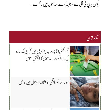
باکس پر پی ٹی آئی سے مقابلہ کرے، عدالتوں میں نہ کرے۔
تازہ ترین
آزاد کشمیرانتخابات؛باغ،حویلی میں کل پولنگ ہو
گی،راولا کوٹ،سدھنوتی کا الیکشن ملتوی
سوارا بھاسکر ڈینگی کا شکار، اسپتال میں داخل