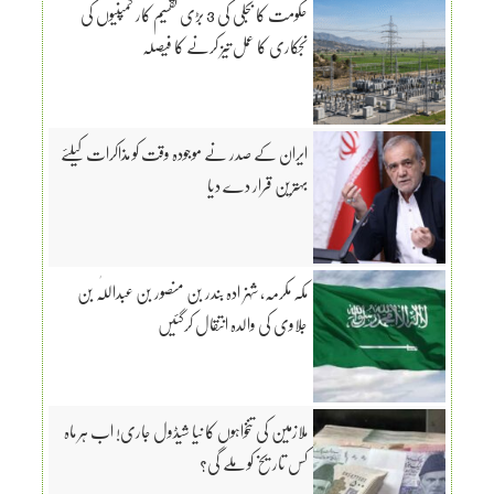
حکومت کا بجلی کی 3 بڑی تقسیم کار کمپنیوں کی
نجکاری کا عمل تیز کرنے کا فیصلہ
ایران کے صدر نے موجودہ وقت کو مذاکرات کیلئے
بہترین قرار دے دیا
مکہ مکرمہ، شہزادہ بندر بن منصور بن عبداللّٰہ بن
جلاوی کی والدہ انتقال کرگئیں
ملازمین کی تنخواہوں کا نیا شیڈول جاری! اب ہر ماہ
کس تاریخ کو ملے گی؟