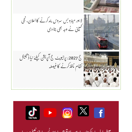
لاہور میٹرو بس سروس بند کرنے کا اعلان، نجی
کمپنی نے وجہ بھی بتا دی
حج 2027: پرائیویٹ حج آپریشن کیلئے نیا ڈیجیٹل
نظام نافذ کرنے کا فیصلہ