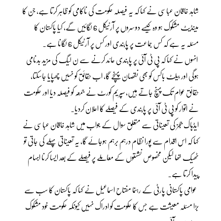
شاہد خاقان عباسی نے کہا کہ یہ فیصلہ حکومت کی ناکامی کو ظاہر کرتا ہے، جن کا
مینڈیٹ مشکوک ہو وہ کیسے دوسروں پر آرٹیکل 6 لگائیں گے، کیا پاکستان کا
مسئلہ یہ ہے کہ کس جماعت پر پابندی اور کس پر آرٹیکل 6 لگانا ہے۔
انہوں نے کہا کہ پی ٹی آئی پر پابندی عائد کرنے سے ن لیگ کی مزید بدنامی
ہوگی اور بیلٹ باکس کو بھی نقصان پہنچے گا، اب حقائق کو نہیں چھپایا جاسکتا،
حقائق عوام تک پہنچ جاتے ہیں، سپریم کورٹ نے جمعہ کو فیصلہ دیا اور حکومت
نے اتوار کو پی ٹی آئی پر پابندی کے فیصلے کا اعلان کردیا۔
ایڈہاک ججز کی تعیناتی سے متعلق سوال کے جواب میں شاہد خاقان عباسی نے
کہا کہ اس اقدام سے پورا نظام درہم برہم ہوجائے گا، یہ تعیناتی پہلے کی جاتی تو
ٹھیک تھا لیکن مخصوص نشستوں کے معاملے پر فیصلے کے بعد ایسا کرنا ابہام
پیدا کرتا ہے۔
عوامی پاکستانی پارٹی کے رہنما مفتاح اسماعیل نے کہا کہ پاکستان کا سب سے
بڑا مسئلہ معیشت ہے جس کا حکومت کو ادراک نہیں کیونکہ حکومت خود مشکوک