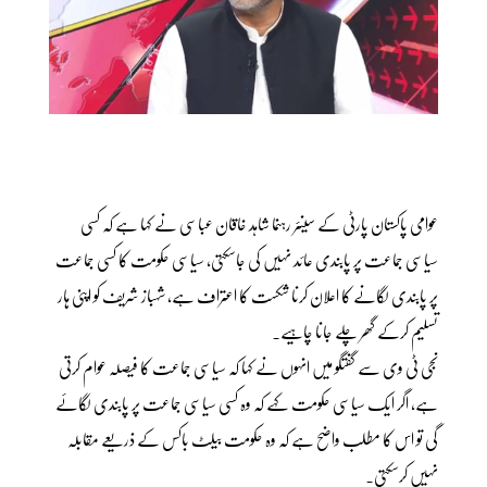
عوامی پاکستان پارٹی کے سینئر رہنما شاہد خاقان عباسی نے کہا ہے کہ کسی
سیاسی جماعت پر پابندی عائد نہیں کی جاسکتی، سیاسی حکومت کا کسی جماعت
پر پابندی لگانے کا اعلان کرنا شکست کا اعتراف ہے، شہباز شریف کو اپنی ہار
تسلیم کرکے گھر چلے جانا چاہیے۔
نجی ٹی وی سے گفتگو میں انہوں نے کہا کہ سیاسی جماعت کا فیصلہ عوام کرتی
ہے، اگر ایک سیاسی حکومت کہے کہ وہ کسی سیاسی جماعت پر پابندی لگائے
گی تو اس کا مطلب واضح ہے کہ وہ حکومت بیلٹ باکس کے ذریعے مقابلہ
نہیں کرسکتی۔